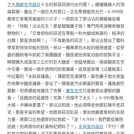
之九
樂齡住宅設計
十五的邪惡蒜頭付出代價！」醋罐機器人的頂
端裂開，露出了一個巨大的管口，正在聚積藍色光芒。K-999特
務用它穿著燕尾服的小爪子，一把抓住了廖沾沾的褲腳催促著
他。「快點！沾沾先生！那是醋酸離子炮！專門用來溶解有機發
酵物的！」「它會把你的蒜泥在零點一秒內變成無菌的、純淨的
白醋！那是浩劫啊！」「不准動我的蒜泥！」廖沾沾發出了醬料
學家對待信仰般的怒吼。他以一種專業包水餃的極限速度，從旁
邊的麵粉堆中抓起了兩團麵皮。麵皮被他用氣功般的捏製手法，
瞬間擴大成直徑三公尺的巨大麵皮。他猛地擲出，兩張麵皮在空
中交疊，變成一個半透明的防禦護盾。這就是家傳《沾醬秘笈》
中記載的「水餃皮護盾」，薄韌而充滿彈性。藍色離子炮光束猛
烈地擊中麵皮護盾，發出了一聲像是汽水開蓋的聲音。護盾劇烈
震動，但奇蹟般地擋住了攻擊，
養生住宅
只是散發出濃郁的麵
香。「這麵皮的延展性！完美！但撐不了太久！」K-999焦急地
大喊，中藥味更濃了。廖沾沾知道，他必須帶走他那缸陳年老蒜
泥，那是宇宙的希望。他跑到蒜泥缸前，使出他搬運食材的全部
力量，將那口比他還胖的缸抱起。「走！K-999！我們要從後院
逃跑！別再管你的紅棗枸杞燃料了！」
天母室內設計
「不行！燃
料是文明的基礎！沒了紅棗我飛不遠！」吉娃娃特務抗議。它用