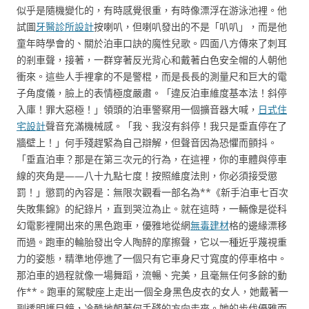
似乎是隨機變化的，有時感覺很重，有時像漂浮在游泳池裡。他
試圖
牙醫診所設計
按喇叭，但喇叭發出的不是「叭叭」，而是他
童年時學會的、關於泊車口訣的魔性兒歌。四面八方傳來了刺耳
的剎車聲，接著，一群穿著反光背心和戴著白色安全帽的人朝他
衝來。這些人手裡拿的不是警棍，而是長長的測量尺和巨大的電
子角度儀，臉上的表情極度嚴肅。「違反泊車維度基本法！斜停
入庫！罪大惡極！」領頭的泊車警察用一個擴音器大喊，
日式住
宅設計
聲音充滿機械感。「我、我沒有斜停！我只是垂直停在了
牆壁上！」何手殘趕緊為自己辯解，但聲音因為恐懼而顫抖。
「垂直泊車？那是在第三次元的行為，在這裡，你的車體與停車
線的夾角是——八十九點七度！按照維度法則，你必須接受懲
罰！」懲罰的內容是：無限次觀看一部名為**《新手泊車七百次
失敗集錦》的紀錄片，直到哭泣為止。就在這時，一輛像是從科
幻電影裡開出來的黑色跑車，優雅地從網
無毒建材
格的邊緣漂移
而過。跑車的輪胎發出令人陶醉的摩擦聲，它以一種近乎蔑視重
力的姿態，精準地停進了一個只有它車身尺寸寬度的停車格中。
那泊車的過程就像一場舞蹈，流暢、完美，且毫無任何多餘的動
作**。跑車的駕駛座上走出一個全身黑色皮衣的女人，她戴著一
副透明護目鏡，冷酷地朝著何手殘的方向走來。她的步伐優雅而