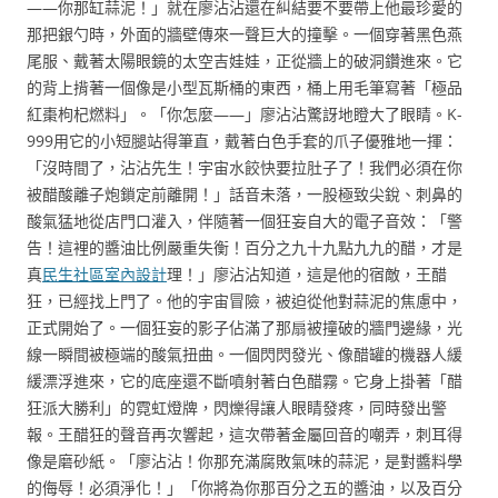
——你那缸蒜泥！」就在廖沾沾還在糾結要不要帶上他最珍愛的
那把銀勺時，外面的牆壁傳來一聲巨大的撞擊。一個穿著黑色燕
尾服、戴著太陽眼鏡的太空吉娃娃，正從牆上的破洞鑽進來。它
的背上揹著一個像是小型瓦斯桶的東西，桶上用毛筆寫著「極品
紅棗枸杞燃料」。「你怎麼——」廖沾沾驚訝地瞪大了眼睛。K-
999用它的小短腿站得筆直，戴著白色手套的爪子優雅地一揮：
「沒時間了，沾沾先生！宇宙水餃快要拉肚子了！我們必須在你
被醋酸離子炮鎖定前離開！」話音未落，一股極致尖銳、刺鼻的
酸氣猛地從店門口灌入，伴隨著一個狂妄自大的電子音效：「警
告！這裡的醬油比例嚴重失衡！百分之九十九點九九的醋，才是
真
民生社區室內設計
理！」廖沾沾知道，這是他的宿敵，王醋
狂，已經找上門了。他的宇宙冒險，被迫從他對蒜泥的焦慮中，
正式開始了。一個狂妄的影子佔滿了那扇被撞破的牆門邊緣，光
線一瞬間被極端的酸氣扭曲。一個閃閃發光、像醋罐的機器人緩
緩漂浮進來，它的底座還不斷噴射著白色醋霧。它身上掛著「醋
狂派大勝利」的霓虹燈牌，閃爍得讓人眼睛發疼，同時發出警
報。王醋狂的聲音再次響起，這次帶著金屬回音的嘲弄，刺耳得
像是磨砂紙。「廖沾沾！你那充滿腐敗氣味的蒜泥，是對醬料學
的侮辱！必須淨化！」「你將為你那百分之五的醬油，以及百分