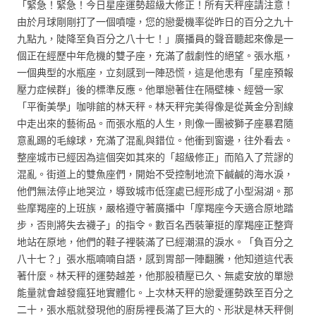
「緊急！緊急！今日星座運勢超級大修正！所有天秤座請注意！
由於月球剛剛打了一個噴嚏，您的戀愛機率從昨日的百分之九十
九點九，陡降至負百分之八十七！」廣播員的聲音聽起來像是一
個正在經歷中年危機的雙子座，充滿了戲劇性的絕望。張水瓶，
一個典型的水瓶座，立刻感到一陣恐慌，這是他患有「星座預報
壓力症候群」後的標準反應。他單戀著住在隔壁棟、經營一家
「平衡美學」咖啡館的林天秤。林天秤完美得像是從黃金分割線
中走出來的藝術品。而張水瓶的人生，則像一團被獅子座暴君隨
意亂踢的毛線球，充滿了混亂與錯位。他衝到窗邊，往外看去。
整座城市已經因為這個突如其來的「超級修正」而陷入了荒謬的
混亂。街道上的雙魚座們，開始不受控制地流下鹹鹹的海水淚，
他們無法停止地哭泣，導致城市低窪處已經形成了小型潟湖。那
些摩羯座的上班族，嚴格遵守著廣播中「摩羯座今天適合原地踏
步，否則將失去襪子」的指令。數百名西裝筆挺的摩羯座正整齊
地站在原地，他們的鞋子裡裝滿了已經潮濕的淚水。「負百分之
八十七？」張水瓶喃喃自語，感到胃部一陣翻騰，他知道這代表
著什麼。林天秤的運勢越差，他那股積壓已久、無處安放的單戀
能量就會越發瘋狂地實體化。上次林天秤的戀愛運勢跌至百分之
二十，張水瓶就發現他的廚房裡長滿了巨大的、形狀是林天秤側