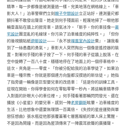
精準，每一步都像是被測量過一樣，完美地落在網格線上。「車
影大人！」泊車警察們立刻
親子空間設計
立正站好，連測量尺都
顫抖著不敢發出聲音。她走到何手殘面前，輕蔑地掃了一眼他那
輛垂直貼在牆上的掀背車，語氣冰冷。「新手，你的車技像一
豪
宅設計
團混亂的毛線球。你污染了泊車維度的純粹性。」「但你
的後視鏡貼紙
遊艇設計
——『永不放
禪風室內設計
棄』，讓我看
到了一絲愚蠢的勇氣。」車影大人突然掏出一個像是遙控器的裝
置，對著何手殘的車子按了一下。何手殘的車子從牆上脫落，在
空中旋轉了一百八十度，穩穩地停在了地面上的一個停車格中。
這次，夾角是——零度。「你被分配給我的泊車學徒了。如果泊
車是一種宗教，你就是那個連方向盤都沒摸過的新信徒。」她指
了指旁邊一輛像是巨型嬰兒車的改造車：「這是你的訓練工具，
從現在開始，你得學會如何在零點零零一秒內，將這輛車精準停
入對面的針眼大小的車位裡。」何手殘看著那輛閃閃發光、還在
播放《小星星》的嬰兒車，感到一陣
老屋翻新
眩暈。泊車維度的
生活，比他想象中還要無理頭一百萬倍。《失控的星座運勢與單
戀狂想曲》張水瓶從他那張覆蓋著七層舊報紙的單人床上驚醒，
不是因為鬧鐘，而是因為屋頂傳來了一陣震耳欲聾的廣播聲。