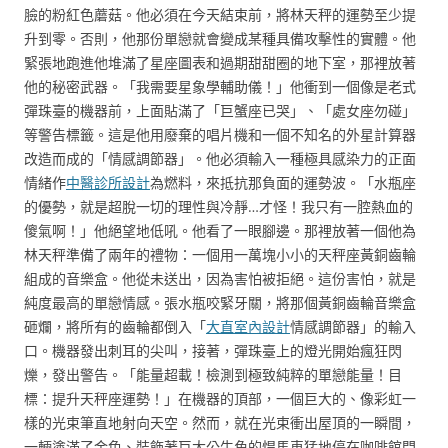
臉的粉紅色蘑菇。他必須在今天結束前，將林天秤的運勢至少提
升到零。否則，他那份單戀就會變成某種具備攻擊性的實體。他
緊張地跑進他堆滿了星座圖表和過期甜甜圈的地下室，那裡放著
他的秘密武器。「我需要星象學輔助儀！」他衝到一個像是老式
彈珠臺的機器前，上面貼滿了「巨蟹座已哭」、「處女座勿碰」
等警告標籤。這是他用廢棄的唱片機和一個不知名的外星計算器
改造而成的「情感調節器」。他必須輸入一種極具感染力的正面
情緒作
中醫診所設計
為燃料，來抵抗那負面的運勢波。「水瓶座
的優勢，就是超脫一切的理性與冷靜…才怪！我只有一腔熱血的
傻氣啊！」他絕望地低吼。他看了一眼腳邊。那裡放著一個他為
林天秤準備了兩年的禮物：一個用一萬塊小小的天秤座黃銅齒輪
組成的音樂盒。他從未送出，因為害怕被拒絕。這份害怕，就是
純度最高的單戀情感。張水瓶咬緊牙關，將那個黃銅齒輪音樂盒
砸爛，將所有的齒輪都倒入「
大直室內設計
情感調節器」的輸入
口。機器發出刺耳的尖叫，接著，彈珠臺上的燈光開始瘋狂閃
爍，發出警告。「能量超載！檢測到極致純粹的單戀能量！目
標：提升天秤座運勢！」在機器的頂部，一個巨大的、像彩虹一
樣的光束筆直地射向天空。然而，就在光束衝出屋頂的一瞬間，
一輛塗滿了金色、裝飾著巨大公牛角的悍馬車猛地停在咖啡館門