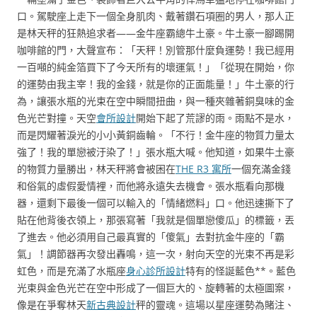
口。駕駛座上走下一個全身肌肉、戴著鑽石項圈的男人，那人正
是林天秤的狂熱追求者——金牛座霸總牛土豪。牛土豪一腳踢開
咖啡館的門，大聲宣布：「天秤！別管那什麼負運勢！我已經用
一百噸的純金箔買下了今天所有的壞運氣！」「從現在開始，你
的運勢由我主宰！我的金錢，就是你的正面能量！」牛土豪的行
為，讓張水瓶的光束在空中瞬間扭曲，與一種夾雜著銅臭味的金
色光芒對撞。天空
會所設計
開始下起了荒謬的雨。雨點不是水，
而是閃耀著淚光的小小黃銅齒輪。「不行！金牛座的物質力量太
強了！我的單戀被汙染了！」張水瓶大喊。他知道，如果牛土豪
的物質力量勝出，林天秤將會被困在
THE R3 寓所
一個充滿金錢
和俗氣的虛假愛情裡，而他將永遠失去機會。張水瓶看向那機
器，還剩下最後一個可以輸入的「情緒燃料」口。他迅速撕下了
貼在他背後衣領上，那張寫著「我就是個單戀傻瓜」的標籤，丟
了進去。他必須用自己最真實的「傻氣」去對抗金牛座的「霸
氣」！調節器再次發出轟鳴，這一次，射向天空的光束不再是彩
虹色，而是充滿了水瓶座
身心診所設計
特有的怪誕藍色**。藍色
光束與金色光芒在空中形成了一個巨大的、旋轉著的太極圖案，
像是在爭奪林天
新古典設計
秤的靈魂。這場以星座運勢為賭注、