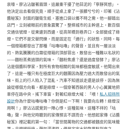
哀嚎。廖沾沾皺著眉頭，這嚴重干擾了他蒜泥的「寧靜冥想」。
他決定出去看個究竟，順手從桌上拿了一張髒兮兮的，印著《沾
醬秘笈》封面的皺衛生紙，塞進口袋以備不時之需。他一腳踏出
店門，立刻被眼前的景象震驚了。整條城市的主幹道上，數百個
交通信號燈，從東邊到西邊，從高架橋到巷弄口，全部變成了綠
燈。它們不是交替閃爍，而是固定在「通行」的狀態，同時，每
一個燈箱都發出了那種「咕嚕咕嚕」的聲音，並且有一層淡淡
的、熱氣騰騰的白霧從燈箱的頂部冒出，散發出一種難以名狀的
——麵粉蒸煮過頭的氣味。「麵粉焦慮？還是過度發酵？」廖沾
沾是個醬料學家，對所有食物相關的氣味都極度敏感。他聞出來
了，這是一種只有在極度巨大的麵團因為壓力過大而散發出的氣
味。街上的行人陷入了混亂。汽車不知道該走還是該停，因為無
論從哪個方向看，都是綠燈。一個穿著西裝的男人小心翼翼地把
車停在路中央，搖下車窗，對著紅綠燈大喊：「喂！
私人招待所
設計
你為什麼咕嚕咕嚕？你倒是紅一下啊！我要向左轉！綠燈沒
用啊！」廖沾沾感覺到一陣心悸。這種氣味，這種不祥的「咕
嚕」聲，與他兒時聽到的家傳預言不謀而合。他想起家傳《沾醬
秘笈》裡記載的第一句：「當世間萬物的交通都被麵皮的氣味籠
罩，且燈號恒綠、聲如湯沸時，便是宇宙水餃臨界點到來之