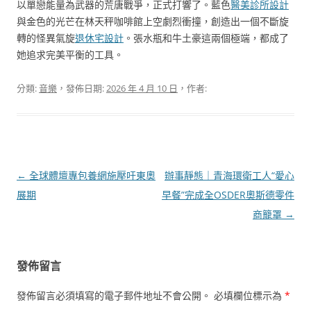
以單戀能量為武器的荒唐戰爭，正式打響了。藍色
醫美診所設計
與金色的光芒在林天秤咖啡館上空劇烈衝撞，創造出一個不斷旋
轉的怪異氣旋
退休宅設計
。張水瓶和牛土豪這兩個極端，都成了
她追求完美平衡的工具。
分類:
音樂
，發佈日期:
2026 年 4 月 10 日
，作者:
文
←
全球體壇專包養網施壓吁東奧
辦事靜態｜青海環衛工人“愛心
章
展期
早餐”完成全OSDER奧斯德零件
導
商籠罩
→
覽
發佈留言
發佈留言必須填寫的電子郵件地址不會公開。
必填欄位標示為
*