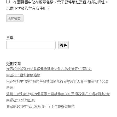
在
瀏覽器
中儲存顯示名稱、電子郵件地址及個人網站網址，
以供下次發佈留言時使用。
搜尋
搜尋
近期文章
從舌診辨證到台北秀傳健檢智能艾灸 AI為中醫養生添助力
中國孔子台包養網站網
巴菲特柯里“雙神”慈悲午餐拍出億嵐辦公室設計天價 得主豪擲1150萬
新元
溫州一考生考上JIUYI俱意豪宅設計北年夜在宗祠辦儀式，網友稱其“光
宗耀祖”，當地回應
儒家網2019年找九宮格時租度十年夜好書揭曉