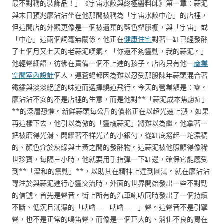
最不對稱的裝飾品！」《宇宙水餃與終極醬料師》第一章：蒜泥
與末日預兆廖沾沾坐在他那間被稱為「宇宙水餃中心」的店裡，
但這間店的外觀更像是一個被遺棄的藍色塑膠棚，與「宇宙」或
「中心」這兩個詞毫無關係。他正在
健康住宅
對著一缸已經發酵
了七個月又七天的老蒜泥嘆氣。「你還不夠靈動，我的蒜泥。」
他輕聲細語，彷彿在責備一個不上進的孩子。店內只有他一
商業
空間室內設計
個人，連蒼蠅都因為難以忍受那股陳年蒜頭混合著
鐵鏽與淡淡絕望的味道而選擇繞道飛行。今天的營業額是：零。
廖沾沾不安的不是店裡的生意，而是他對**「蒜泥成本焦慮症」
**的深層恐懼。新鮮蒜頭每公斤的價格正在以超光速上漲，如果
再這樣下去，他引以為傲的「靈魂蒜泥」將難以為繼。他拿著一
把被磨得光滑、閃耀著不祥光芒的小銀勺，從缸底撈起一坨濃稠
的、顏色介於灰綠與土黃之間的發酵物。這蒜泥被他照顧得像稀
世珍寶，每隔三小時，他就要用手指彈一下缸邊，確保它能感受
到**「溫和的震動」**，以助其在精神上達到圓滿。就在廖沾沾
專注於與蒜泥進行心靈交流時，外面的世界開始發出一些不對勁
的信號。首先是聲音。街上所有的汽車喇叭同時發出了一個持續
不斷、低沉且潮濕的「咕嚕——咕嚕——」聲。這聲音不是引擎
聲，也不是正常的鳴笛聲，而像是一個巨大的、消化不良的胃在