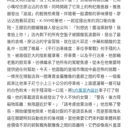
小嘴咬住廖沾沾的衣領，同時開啟了它背上的枸杞推進器。推進
器發出「滋滋」的輕微煎煮聲，伴隨著一股濃郁的蔘味爆發。廖
沾沾抱著蒜泥缸、K-999咬著他，一起從撞出來的洞口衝向後
院。王醋狂的醋罐機器人發出尖叫：「別想逃！醬油黨餘孽！我
會追上你！」店內剩下的所有空盤子被醋酸氣波震碎，發出了最
後的哀鳴。廖沾沾的宇宙冒險，就在這片蒜泥、中藥和醋酸的混
亂中，拉開了帷幕。《平行泊車維度：車位爭奪戰》何手殘的人
生，被兩個巨大的陰影籠罩著：停車費，以及平行泊車。他那輛
老舊的掀背車，彷彿繼承了他所有的駕駛焦慮，從未在他需要時
提供過任何幫助。今天，他面臨的是城市傳說中最恐怖的挑戰，
一條夾在理髮店與一間專賣金屬雕像的畫廊之間的窄巷。一個看
起來比他車子尺寸小上三十公分的停車格，上面還灑著一層可疑
的白色粉末。何手殘深吸一口氣。將
loft風室內設計
車子打了倒
檔。他的車載語音系統發出了令人不快的女聲：「警告，後方障
礙物距離：無限趨近於零。」「請考慮放棄治療。」他忽略了警
告，開始緩慢地倒車。他最討厭的不是語音系統，而是那兩塊永
遠在關鍵時刻自動收折的後視鏡。當他需要它們來判斷車體與那
座價值不菲的銅製獨角獸雕像之間的距離時，它們卻像兩片羞澀