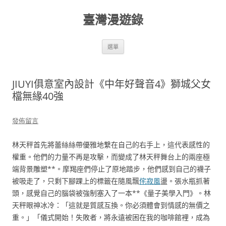
跳
至
臺灣漫遊錄
主
要
內
容
選單
JIUYI俱意室內設計《中年好聲音4》獅城父女
檔無緣40強
發佈留言
林天秤首先將蕾絲絲帶優雅地繫在自己的右手上，這代表感性的
權重。他們的力量不再是攻擊，而變成了林天秤舞台上的兩座極
端背景雕塑**。摩羯座們停止了原地踏步，他們感到自己的襪子
被吸走了，只剩下腳踝上的標籤在隨風飄
侘寂風
盪。張水瓶抓著
頭，感覺自己的腦袋被強制塞入了一本**《量子美學入門》。林
天秤眼神冰冷：「這就是質感互換。你必須體會到情感的無價之
重。」「儀式開始！失敗者，將永遠被困在我的咖啡館裡，成為