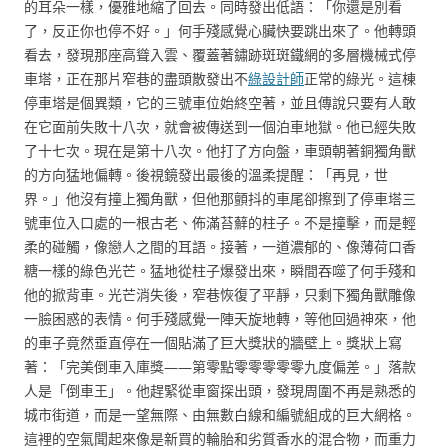
的耳朵一樣，優雅地縮了回去。同時發出低語：「你還是別看
了，反正你也停不好。」何手殘感覺心臟快要跳出來了。他轉頭
看去，發現那座高聳入雲、覆蓋著鏽跡斑斑鐵網的多層機械式停
車塔，正在那片窄巷的盡頭散發出不
綠設計師
正常的綠光。這棟
停車塔是個異類，它的三號車位始終空著，並且傳說只要有人敢
在它面前失敗十八次，就會被傳送到一個泊車地獄。他已經失敗
了十七次。現在是第十八次。他打了方向盤，車頭朝著銅獨角獸
的方向猛地偏轉。後視鏡發出最後的溫柔提醒：「再見，世
界。」他沒有撞上獨角獸，但他那顫抖的車尾卻擦到了停車塔三
號車位入口處的一根古老、佈滿苔蘚的柱子。不是撞擊，而是輕
柔的碰觸，像戀人之間的耳語。接著，一道濃郁的、像薄荷口香
糖一樣的綠色光芒。猛地從柱子爆發出來，瞬間吞噬了何手殘和
他的掀背車。光芒消失後，窄巷恢復了平靜，只剩下獨角獸雕像
一臉困惑的表情。何手殘感覺一陣天旋地轉，等他回過神來，他
的車子竟然垂直停在一個貼滿了巨大獎狀的牆壁上。獎狀上寫
著：「完美倒車入庫獎——第零點零零零零零九度偏差。」落款
人是「倒車王」。他趕緊從車窗探出頭，發現周圍不再是熟悉的
城市街道，而是一望無際、由無數白線和編號組成的巨大網格。
這裡的空氣聞起來像是新買的輪胎和劣質香水的混合物，而重力