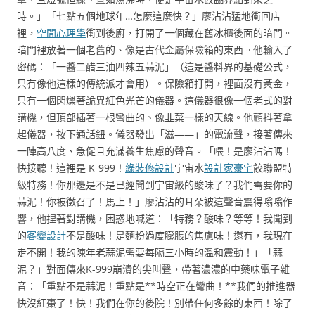
時。」「七點五個地球年…怎麼這麼快？」廖沾沾猛地衝回店
裡，
空間心理學
衝到後廚，打開了一個藏在舊冰櫃後面的暗門。
暗門裡放著一個老舊的、像是古代金屬保險箱的東西。他輸入了
密碼：「一醬二醋三油四辣五蒜泥」（這是醬料界的基礎公式，
只有像他這樣的傳統派才會用）。保險箱打開，裡面沒有黃金，
只有一個閃爍著詭異紅色光芒的儀器。這儀器很像一個老式的對
講機，但頂部插著一根彎曲的、像韭菜一樣的天線。他顫抖著拿
起儀器，按下通話鈕。儀器發出「滋——」的電流聲，接著傳來
一陣高八度、急促且充滿養生焦慮的聲音。「喂！是廖沾沾嗎！
快接聽！這裡是 K-999！
綠裝修設計
宇宙水
設計家豪宅
餃聯盟特
級特務！你那邊是不是已經聞到宇宙級的酸味了？我們需要你的
蒜泥！你被徵召了！馬上！」廖沾沾的耳朵被這聲音震得嗡嗡作
響，他捏著對講機，困惑地喊道：「特務？酸味？等等！我聞到
的
客變設計
不是酸味！是麵粉過度膨脹的焦慮味！還有，我現在
走不開！我的陳年老蒜泥需要每隔三小時的溫和震動！」「蒜
泥？」對面傳來K-999崩潰的尖叫聲，帶著濃濃的中藥味電子雜
音：「重點不是蒜泥！重點是**時空正在彎曲！**我們的推進器
快沒紅棗了！快！我們在你的後院！別帶任何多餘的東西！除了