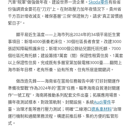
汽車“皖軍”做強做年夜、建設世界一流企業。
Skoda零件
有些省
份強調資金要花在“刀刃”上。在財政壓力加年夜情況下，貴州省
千方百計增收減支，確保基層“三保”保證無力，請求“真正習慣過
緊日子”。
顯平易近生溫度——上海市列出2024年的34項平易近生實
事項目：新增4000張養老床位、30個社區長者食堂，改建3000
張認知障礙照護床位；新增3000個公辦幼兒園托班托額、7000
個社區托育托額；建設籌措7萬套（間）保證性租賃住房、1萬套
以上保證性住房，完成既有多層室第加裝電梯3000臺……翻閱上
海市新年目標，老有所養、幼有所育、住有所居是關鍵詞。
做改造先鋒——海南省在當局任務報告中將“打好封關運作
準備攻堅戰”作為2024年的“置頂”任務。瞄準海南自貿港封關運
作“一號工程”，海南將推動系列配套文件出臺；拓展應用場景、
擴年夜測試樣本，對政策軌制、封關設施、系統
Audi零件
平
臺、治理才能等進行壓力測試；明確“二線港口
德系車材料
”治理
運行機制和通關業務流程，構建前推后移、集約方便的監管形
式。