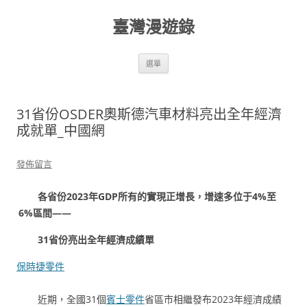
跳
至
臺灣漫遊錄
主
要
內
容
選單
31省份OSDER奧斯德汽車材料亮出全年經濟
成就單_中國網
發佈留言
各省份2023年GDP所有的實現正增長，增速多位于4%至
6%區間——
31省份亮出全年經濟成績單
保時捷零件
近期，全國31個
賓士零件
省區市相繼發布2023年經濟成績