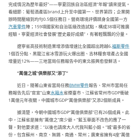
完成情況為歷年最好”——寧夏回族自治區經濟“年報”讀來提氣。
看細節：葡萄酒產區brand上升至中國第一、世界第四；企業開
辦時間壓縮到均勻0.5個任務日，營商環境評價躋身全國第一方
汽車零件
陣；159項國家和自治區級改造試點，構成38項可推廣
經驗。寧夏經濟社會發展“歷史最好成績”，有著輕飄飄的分量。
遼寧省高技術制造業增添值增速比全國超出跨越6.
福斯零件
1個百分點、黑龍江省冰雪游玩火爆出圈、吉林糧食增產占全國
增量近12%——三地當局任務報告中的東北振興愈發鮮活。
“萬億之城”俱樂部又“添丁”
近日，隨著山東省當局任務
BMW零件
報告、常州市當局任
務報告先后“官宣”山東
水箱水
省煙臺市、江蘇省常州市GDP衝破
1萬億元年夜關，中國城市GDP“萬億俱樂部”又添2個新成員。
據清楚，今朝中國城市GDP“萬億俱樂部”已有26個成員。此
中，江蘇省是擁有“萬億之“席少爺。”藍玉華面不改色的應了一
聲，對他要求道：“以後也請席大人代我叫藍小姐。”城”最多的省
份，包含蘇州、南京、無錫、南通、常州；廣東省擁有4座“萬億