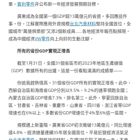
單，
賓利零件
并公布新一年經濟發展預期目標。
廣東成為全國第一個GDP超13萬億元的省道。多回應這件
事。份，江蘇實際應用外資規模
台北汽車材料
堅持全國首位，全
國城市“萬億俱樂部”又添2個新成員……各地經濟年報亮點頻現，
成為中國經濟
VW零件
向上向好的生動注腳。
所有的省份GDP實現正增長
截至1月31日，全國31個省區市的2023年地區生產總值
（GDP）數據所有的出爐。這是一份看點滿滿的成績單——
你追我趕熱情高。31個省份GDP所有的實現正增長。此中，
西躲自治區和海南省GDP分別以9.5%、9.2%的速率領跑全國；
內蒙古自治區GDP增長7.3%，排名第三。此外，寧夏回族自治
區、甘肅省、吉林省、重慶市、山東省、四川省、浙江省等GDP
增速也在6%以上。多數省份GDP增速位于4%至6%這一區間。
規模邁上新臺階。廣東省GDP初次衝破13萬億元，同比增速
達4.8%，經濟總量連續35年居全國首位。平易近營經濟活氣足
台北汽車零件
、韌性強的特點，在廣“就在院子裡走一走，不會