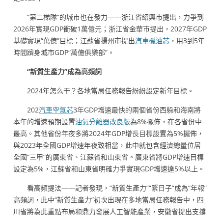
“第二梯隊”的城市也在發力——浙江省紹興市提出，力爭到
2026年實現GDP衝破1萬億元；浙江省金華市提出，2027年GDP
基礎實現“萬億”目標；江蘇省揚州市提出
汽車機油芯
，用3到5年
時間躋身城市GDP“萬億俱樂部”。
“新質生產力”成為高頻詞
2024年怎么干？各地當局任務報告紛紛設定新年目標。
202
汽車空氣芯
3年GDP增速最快的兩個省份西躲和海南將
本年的增速預期設置
油氣分離器改良版
為8%擺佈，在各省份中
最高。其他省份年夜多將2024年GDP增長目標設置為5%擺佈，
與2023年全國GDP增速年夜致相當，此中就包含經濟總量位居
全國“三甲”的廣東省、江蘇省和山東省。廣東省將GDP增速目標
設定為5%，江蘇省和山東省明確力爭實現GDP增速達5%以上。
看高頻提法——記者發現，“新質生產力”“緊日子”成為“年報”
高頻詞，此中“新質生產力”初次出現在多地當局任務報告中，四
川省將為此重點布局和鼎力發展人工智能產業，安徽省提出支撐