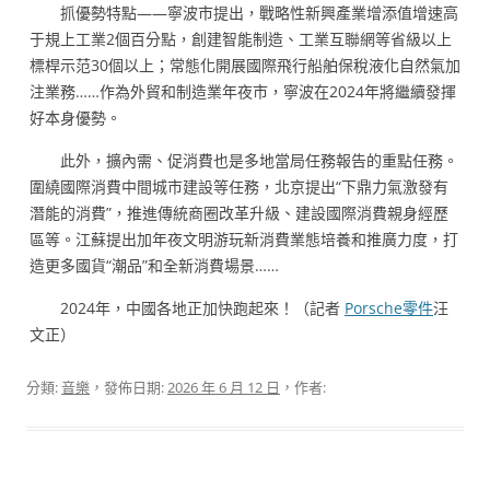
抓優勢特點——寧波市提出，戰略性新興產業增添值增速高
于規上工業2個百分點，創建智能制造、工業互聯網等省級以上
標桿示范30個以上；常態化開展國際飛行船舶保稅液化自然氣加
注業務……作為外貿和制造業年夜市，寧波在2024年將繼續發揮
好本身優勢。
此外，擴內需、促消費也是多地當局任務報告的重點任務。
圍繞國際消費中間城市建設等任務，北京提出“下鼎力氣激發有
潛能的消費”，推進傳統商圈改革升級、建設國際消費親身經歷
區等。江蘇提出加年夜文明游玩新消費業態培養和推廣力度，打
造更多國貨“潮品”和全新消費場景……
2024年，中國各地正加快跑起來！（記者
Porsche零件
汪
文正）
分類:
音樂
，發佈日期:
2026 年 6 月 12 日
，作者: