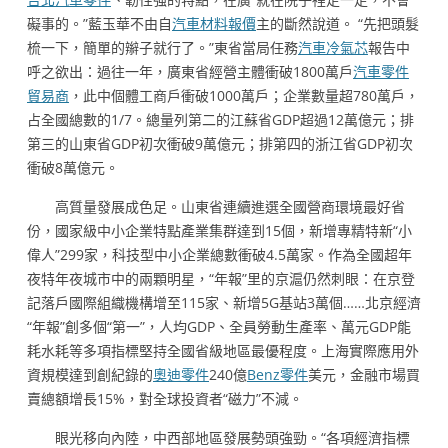
礙事的。”藍玉華不由自
汽車材料報價
主的斷然說道。 “先把頭髮
梳一下，簡單的辮子就行了。”東省當局任務
汽車冷氣芯
報告中
呼之欲出：過往一年，廣東省經營主體衝破1800萬戶
汽車零件
貿易商
，此中個體工商戶衝破1000萬戶；企業數量超780萬戶，
占全國總數的1/7。總量列第二的江蘇省GDP超過12萬億元；排
第三的山東省GDP初次衝破9萬億元；排第四的浙江省GDP初次
衝破8萬億元。
高質量發展成色足。山東省連續進選全國營商環境最好省
份，國家級中小企業特點產業集群達到15個，新增專精特新“小
偉人”299家，科技型中小企業總數衝破4.5萬家。作為全國超年
夜特年夜城市中的兩顆明星，“年報”里的京滬仍然刺眼：在京登
記落戶國際組織機構增至115家、新增5G基站3萬個……北京經濟
“年報”創多個“第一”，人均GDP、全員勞動生產率、萬元GDP能
耗水耗等多項指標堅持全國省級地區最優程度。上海實際應用外
資規模達到創紀錄的
奧迪零件
240億
Benz零件
美元，金融市場買
賣總額增長15%，對全球投資者“磁力”不減。
眼光移向內陸，中西部地區發展勢頭強勁。“各項經濟指標