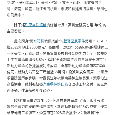
之城”，分別為深圳、廣州、佛山、東莞。此外，山東省的青
島、濟南、煙臺，浙江省的杭州、寧波和福建省的福州、泉州也
名列此中。
除了經
汽車零件報價
濟總量增長，高質量發展也是“年報”的
主要看點。
此次躋身“萬
水箱精
億俱樂部”的
藍寶堅尼零件
常州市，GDP
繼2022年邁上9000億元年夜關后，2023年又憑6.8%的增速再上
一個臺階。這背后離不開高質量發展的強勁驅動力：全年規模以
上工業增添值增長8.8%、獲評“全國制造業高質量發展十強市”。
新動力產業的敏捷發展功不成沒：全年新動力產業產值超7600
億元，新動力汽車整車產量近68萬輛，投資熱度全國第一。嚴重
項目建設蹄疾步穩：常泰長江年夜橋南接線全線貫通，滬寧沿江
高鐵通車，魏村樞紐擴
汽車零件進口商
容改建工程交付，長三角
再添通江達海航運年夜通道。
躋身“萬億俱樂部”的另一個新成員煙臺展時”市，很年夜水平
靠的是實力過硬的先進制造業、新舊動能轉換的凸起成效。作為
華東傳統工業強市，煙臺市在2023年收獲不少：新增省“十