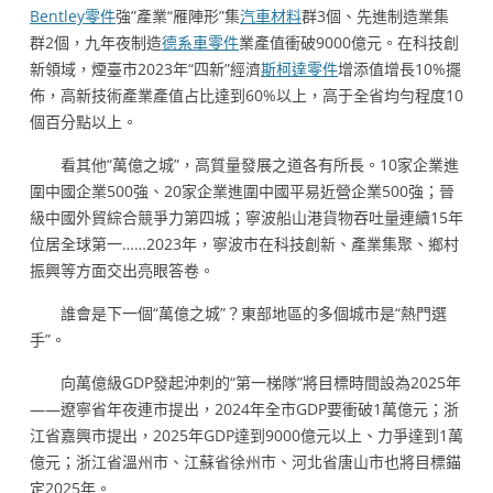
Bentley零件
強”產業“雁陣形”集
汽車材料
群3個、先進制造業集
群2個，九年夜制造
德系車零件
業產值衝破9000億元。在科技創
新領域，煙臺市2023年“四新”經濟
斯柯達零件
增添值增長10%擺
佈，高新技術產業產值占比達到60%以上，高于全省均勻程度10
個百分點以上。
看其他“萬億之城”，高質量發展之道各有所長。10家企業進
圍中國企業500強、20家企業進圍中國平易近營企業500強；晉
級中國外貿綜合競爭力第四城；寧波船山港貨物吞吐量連續15年
位居全球第一……2023年，寧波市在科技創新、產業集聚、鄉村
振興等方面交出亮眼答卷。
誰會是下一個“萬億之城”？東部地區的多個城市是“熱門選
手”。
向萬億級GDP發起沖刺的“第一梯隊”將目標時間設為2025年
——遼寧省年夜連市提出，2024年全市GDP要衝破1萬億元；浙
江省嘉興市提出，2025年GDP達到9000億元以上、力爭達到1萬
億元；浙江省溫州市、江蘇省徐州市、河北省唐山市也將目標錨
定2025年。