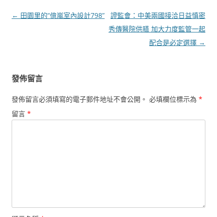
文
←
田園里的“億嵐室內設計798”
證監會：中美兩國接洽日益慎密
章
秀傳醫院供膳 加大力度監管一起
導
配合是必定選擇
→
覽
發佈留言
發佈留言必須填寫的電子郵件地址不會公開。
必填欄位標示為
*
留言
*