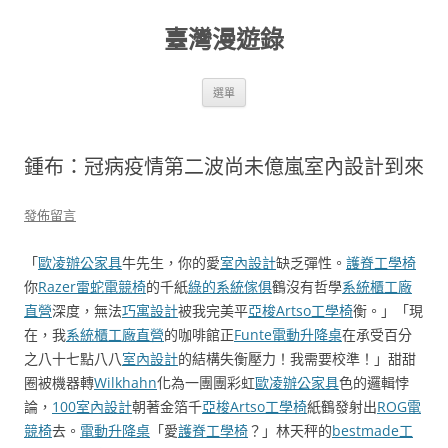
跳
至
臺灣漫遊錄
主
要
內
容
選單
鍾布：冠病疫情第二波尚未億嵐室內設計到來
發佈留言
「
歐凌辦公家具
牛先生，你的愛
室內設計
缺乏彈性。
護脊工學椅
你
Razer雷蛇電競椅
的千紙
綠的系統傢俱
鶴沒有哲學
系統櫃工廠
直營
深度，無法
巧寓設計
被我完美平
亞梭Artso工學椅
衡。」「現
在，我
系統櫃工廠直營
的咖啡館正
Funte電動升降桌
在承受百分
之八十七點八八
室內設計
的結構失衡壓力！我需要校準！」甜甜
圈被機器轉
Wilkhahn
化為一團團彩虹
歐凌辦公家具
色的邏輯悖
論，
100室內設計
朝著金箔千
亞梭Artso工學椅
紙鶴發射出
ROG電
競椅
去。
電動升降桌
「愛
護脊工學椅
？」林天秤的
bestmade工