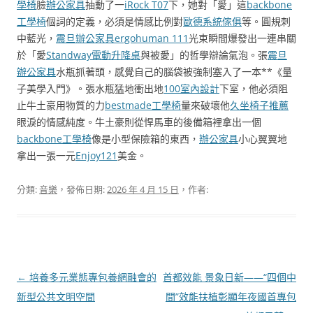
學椅
臉
辦公家具
抽動了一
iRock T07
下，她對「愛」這
backbone
工學椅
個詞的定義，必須是情感比例對
歐德系統傢俱
等。圓規刺
中藍光，
震旦辦公家具
ergohuman 111
光束瞬間爆發出一連串關
於「愛
Standway電動升降桌
與被愛」的哲學辯論氣泡。張
震旦
辦公家具
水瓶抓著頭，感覺自己的腦袋被強制塞入了一本**《量
子美學入門》。張水瓶猛地衝出地
100室內設計
下室，他必須阻
止牛土豪用物質的力
bestmade工學椅
量來破壞他
久坐椅子推薦
眼淚的情感純度。牛土豪則從悍馬車的後備箱裡拿出一個
backbone工學椅
像是小型保險箱的東西，
辦公家具
小心翼翼地
拿出一張一元
Enjoy121
美金。
分類:
音樂
，發佈日期:
2026 年 4 月 15 日
，作者:
文
←
培養多元業態專包養網融會的
首都效能 景象日新——“四個中
章
新型公共文明空間
間”效能扶植彰顯年夜國首專包