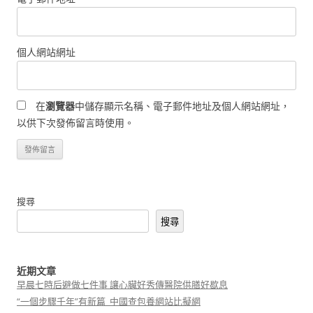
個人網站網址
在
瀏覽器
中儲存顯示名稱、電子郵件地址及個人網站網址，
以供下次發佈留言時使用。
搜尋
搜尋
近期文章
早晨七時后避做七件事 讓心臟好秀傳醫院供膳好歇息
“一個步驟千年”有新篇_中國查包養網站比擬網