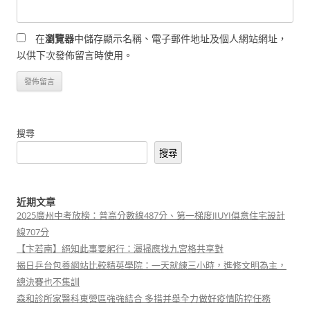
在
瀏覽器
中儲存顯示名稱、電子郵件地址及個人網站網址，
以供下次發佈留言時使用。
搜尋
搜尋
近期文章
2025廣州中考放榜：普高分數線487分、第一梯度JIUYI俱意住宅設計
線707分
【卞若南】絕知此事要躬行：灑掃應找九宮格共享對
揭日乒台包養網站比較精英學院：一天就練三小時，進修文明為主，
總決賽也不集訓
森和診所家醫科東營區強強結合 多措并舉全力做好疫情防控任務