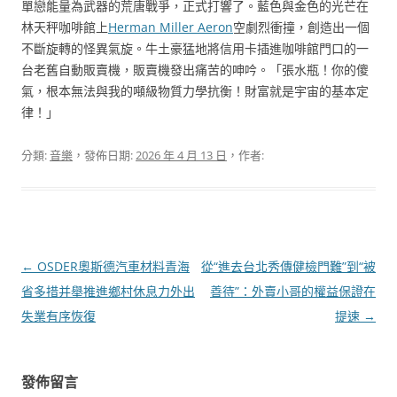
單戀能量為武器的荒唐戰爭，正式打響了。藍色與金色的光芒在
林天秤咖啡館上
Herman Miller Aeron
空劇烈衝撞，創造出一個
不斷旋轉的怪異氣旋。牛土豪猛地將信用卡插進咖啡館門口的一
台老舊自動販賣機，販賣機發出痛苦的呻吟。「張水瓶！你的傻
氣，根本無法與我的噸級物質力學抗衡！財富就是宇宙的基本定
律！」
分類:
音樂
，發佈日期:
2026 年 4 月 13 日
，作者:
文
←
OSDER奧斯德汽車材料青海
從“進去台北秀傳健檢門難”到“被
章
省多措并舉推進鄉村休息力外出
善待”：外賣小哥的權益保證在
導
失業有序恢復
提速
→
覽
發佈留言