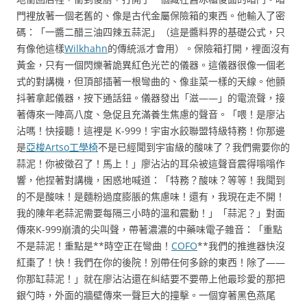
門裡放著一個老舊的、像是古代金屬保險箱的東西。他輸入了密
碼：「一醬二醋三油四辣五蒜泥」（這是醬料界的基礎公式，只
有像他這樣
Wilkhahn
的傳統派才會用）。保險箱打開，裡面沒有
黃金，只有一個閃爍著詭異紅色光芒的儀器。這儀器很像一個老
式的對講機，但頂部插著一根彎曲的、像韭菜一樣的天線。他顫
抖著拿起儀器，按下通話鈕。儀器發出「滋——」的電流聲，接
著傳來一陣高八度、急促且充滿養生焦慮的聲音。「喂！是廖沾
沾嗎！快接聽！這裡是 K-999！宇宙水餃聯盟特級特務！你那邊
是
亞梭Artso工學椅
不是已經聞到宇宙級的酸味了？我們需要你的
蒜泥！你被徵召了！馬上！」廖沾沾的耳朵被這聲音震得嗡嗡作
響，他捏著對講機，困惑地喊道：「特務？酸味？等等！我聞到
的不是酸味！是麵粉過度膨脹的焦慮味！還有，我現在走不開！
我的陳年老蒜泥需要每隔三小時的溫和震動！」「蒜泥？」對面
傳來K-999崩潰的尖叫聲，帶著濃濃的中藥味電子雜音：「重點
不是蒜泥！重點是**時空正在彎曲！
COFO
**我們的推進器快沒
紅棗了！快！我們在你的後院！別帶任何多餘的東西！除了——
你那缸蒜泥！」就在廖沾沾還在糾結要不要帶上他最珍愛的那把
銀勺時，外面的牆壁傳來一聲巨大的撞擊。一個穿著黑色燕尾