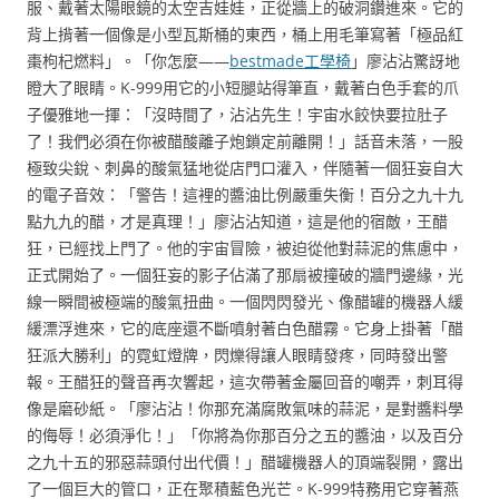
服、戴著太陽眼鏡的太空吉娃娃，正從牆上的破洞鑽進來。它的
背上揹著一個像是小型瓦斯桶的東西，桶上用毛筆寫著「極品紅
棗枸杞燃料」。「你怎麼——
bestmade工學椅
」廖沾沾驚訝地
瞪大了眼睛。K-999用它的小短腿站得筆直，戴著白色手套的爪
子優雅地一揮：「沒時間了，沾沾先生！宇宙水餃快要拉肚子
了！我們必須在你被醋酸離子炮鎖定前離開！」話音未落，一股
極致尖銳、刺鼻的酸氣猛地從店門口灌入，伴隨著一個狂妄自大
的電子音效：「警告！這裡的醬油比例嚴重失衡！百分之九十九
點九九的醋，才是真理！」廖沾沾知道，這是他的宿敵，王醋
狂，已經找上門了。他的宇宙冒險，被迫從他對蒜泥的焦慮中，
正式開始了。一個狂妄的影子佔滿了那扇被撞破的牆門邊緣，光
線一瞬間被極端的酸氣扭曲。一個閃閃發光、像醋罐的機器人緩
緩漂浮進來，它的底座還不斷噴射著白色醋霧。它身上掛著「醋
狂派大勝利」的霓虹燈牌，閃爍得讓人眼睛發疼，同時發出警
報。王醋狂的聲音再次響起，這次帶著金屬回音的嘲弄，刺耳得
像是磨砂紙。「廖沾沾！你那充滿腐敗氣味的蒜泥，是對醬料學
的侮辱！必須淨化！」「你將為你那百分之五的醬油，以及百分
之九十五的邪惡蒜頭付出代價！」醋罐機器人的頂端裂開，露出
了一個巨大的管口，正在聚積藍色光芒。K-999特務用它穿著燕