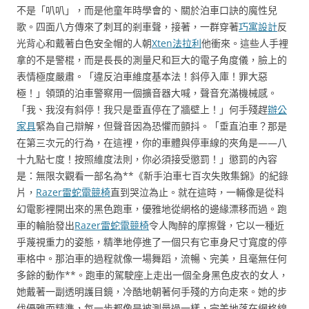
不是「叭叭」，而是他童年時學會的、關於泊車口訣的魔性兒
歌。四面八方傳來了刺耳的剎車聲，接著，一群穿著
巧寓設計
反
光背心和戴著白色安全帽的人朝
Xten法拉利
他衝來。這些人手裡
拿的不是警棍，而是長長的測量尺和巨大的電子角度儀，臉上的
表情極度嚴肅。「違反泊車維度基本法！斜停入庫！罪大惡
極！」領頭的泊車警察用一個擴音器大喊，聲音充滿機械感。
「我、我沒有斜停！我只是垂直停在了牆壁上！」何手殘趕
辦公
家具
緊為自己辯解，但聲音因為恐懼而顫抖。「垂直泊車？那是
在第三次元的行為，在這裡，你的車體與停車線的夾角是——八
十九點七度！按照維度法則，你必須接受懲罰！」懲罰的內容
是：無限次觀看一部名為**《新手泊車七百次失敗集錦》的紀錄
片，
Razer雷蛇電競椅
直到哭泣為止。就在這時，一輛像是從科
幻電影裡開出來的黑色跑車，優雅地從網格的邊緣漂移而過。跑
車的輪胎發出
Razer雷蛇電競椅
令人陶醉的摩擦聲，它以一種近
乎蔑視重力的姿態，精準地停進了一個只有它車身尺寸寬度的停
車格中。那泊車的過程就像一場舞蹈，流暢、完美，且毫無任何
多餘的動作**。跑車的駕駛座上走出一個全身黑色皮衣的女人，
她戴著一副透明護目鏡，冷酷地朝著何手殘的方向走來。她的步
伐優雅而精準，每一步都像是被測量過一樣，完美地落在網格線