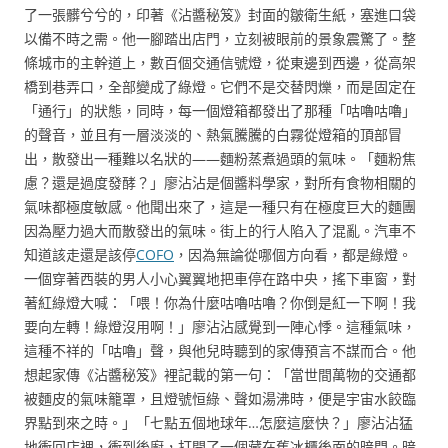
了一張髒兮兮的，印著《沾醬秘笈》封面的皺衛生紙，塞進口袋
以備不時之需。他一腳踏出店門，立刻被眼前的景象震驚了。整
條城市的主幹道上，數百個交通信號燈，從東邊到西邊，從高架
橋到巷弄口，全部變成了綠燈。它們不是交替閃爍，而是固定在
「通行」的狀態，同時，每一個燈箱都發出了那種「咕嚕咕嚕」
的聲音，並且有一層淡淡的、熱氣騰騰的白霧從燈箱的頂部冒
出，散發出一種難以名狀的——麵粉蒸煮過頭的氣味。「麵粉焦
慮？還是過度發酵？」廖沾沾是個醬料學家，對所有食物相關的
氣味都極度敏感。他聞出來了，這是一種只有在極度巨大的麵團
因為壓力過大而散發出的氣味。街上的行人陷入了混亂。汽車不
知道該走還是該停
COFO
，因為無論從哪個方向看，都是綠燈。
一個穿著西裝的男人小心翼翼地把車停在路中央，搖下車窗，對
著紅綠燈大喊：「喂！你為什麼咕嚕咕嚕？你倒是紅一下啊！我
要向左轉！綠燈沒用啊！」廖沾沾感覺到一陣心悸。這種氣味，
這種不祥的「咕嚕」聲，與他兒時聽到的家傳預言不謀而合。他
想起家傳《沾醬秘笈》裡記載的第一句：「當世間萬物的交通都
被麵皮的氣味籠罩，且燈號恒綠、聲如湯沸時，便是宇宙水餃臨
界點到來之時。」「七點五個地球年…怎麼這麼快？」廖沾沾猛
地衝回店裡，衝到後廚，打開了一個藏在舊冰櫃後面的暗門。暗