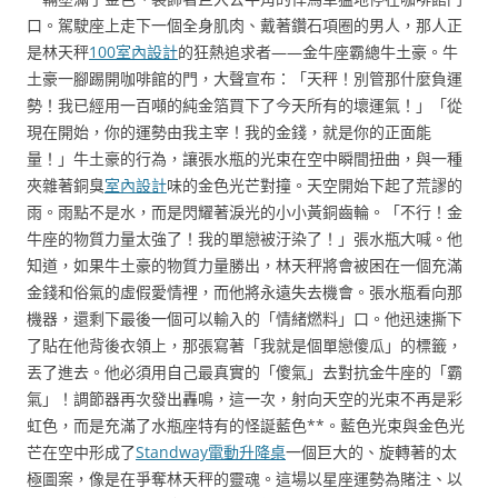
口。駕駛座上走下一個全身肌肉、戴著鑽石項圈的男人，那人正
是林天秤
100室內設計
的狂熱追求者——金牛座霸總牛土豪。牛
土豪一腳踢開咖啡館的門，大聲宣布：「天秤！別管那什麼負運
勢！我已經用一百噸的純金箔買下了今天所有的壞運氣！」「從
現在開始，你的運勢由我主宰！我的金錢，就是你的正面能
量！」牛土豪的行為，讓張水瓶的光束在空中瞬間扭曲，與一種
夾雜著銅臭
室內設計
味的金色光芒對撞。天空開始下起了荒謬的
雨。雨點不是水，而是閃耀著淚光的小小黃銅齒輪。「不行！金
牛座的物質力量太強了！我的單戀被汙染了！」張水瓶大喊。他
知道，如果牛土豪的物質力量勝出，林天秤將會被困在一個充滿
金錢和俗氣的虛假愛情裡，而他將永遠失去機會。張水瓶看向那
機器，還剩下最後一個可以輸入的「情緒燃料」口。他迅速撕下
了貼在他背後衣領上，那張寫著「我就是個單戀傻瓜」的標籤，
丟了進去。他必須用自己最真實的「傻氣」去對抗金牛座的「霸
氣」！調節器再次發出轟鳴，這一次，射向天空的光束不再是彩
虹色，而是充滿了水瓶座特有的怪誕藍色**。藍色光束與金色光
芒在空中形成了
Standway電動升降桌
一個巨大的、旋轉著的太
極圖案，像是在爭奪林天秤的靈魂。這場以星座運勢為賭注、以