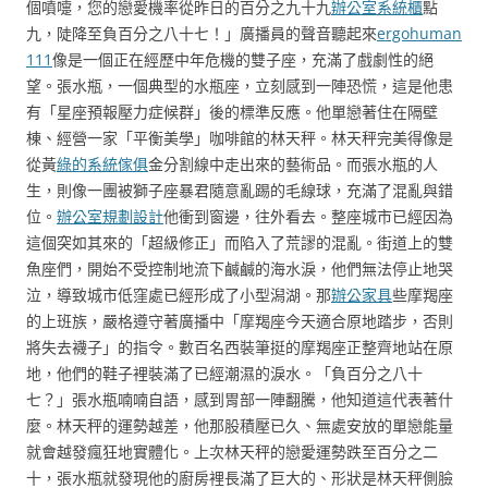
個噴嚏，您的戀愛機率從昨日的百分之九十九
辦公室系統櫃
點
九，陡降至負百分之八十七！」廣播員的聲音聽起來
ergohuman
111
像是一個正在經歷中年危機的雙子座，充滿了戲劇性的絕
望。張水瓶，一個典型的水瓶座，立刻感到一陣恐慌，這是他患
有「星座預報壓力症候群」後的標準反應。他單戀著住在隔壁
棟、經營一家「平衡美學」咖啡館的林天秤。林天秤完美得像是
從黃
綠的系統傢俱
金分割線中走出來的藝術品。而張水瓶的人
生，則像一團被獅子座暴君隨意亂踢的毛線球，充滿了混亂與錯
位。
辦公室規劃設計
他衝到窗邊，往外看去。整座城市已經因為
這個突如其來的「超級修正」而陷入了荒謬的混亂。街道上的雙
魚座們，開始不受控制地流下鹹鹹的海水淚，他們無法停止地哭
泣，導致城市低窪處已經形成了小型潟湖。那
辦公家具
些摩羯座
的上班族，嚴格遵守著廣播中「摩羯座今天適合原地踏步，否則
將失去襪子」的指令。數百名西裝筆挺的摩羯座正整齊地站在原
地，他們的鞋子裡裝滿了已經潮濕的淚水。「負百分之八十
七？」張水瓶喃喃自語，感到胃部一陣翻騰，他知道這代表著什
麼。林天秤的運勢越差，他那股積壓已久、無處安放的單戀能量
就會越發瘋狂地實體化。上次林天秤的戀愛運勢跌至百分之二
十，張水瓶就發現他的廚房裡長滿了巨大的、形狀是林天秤側臉