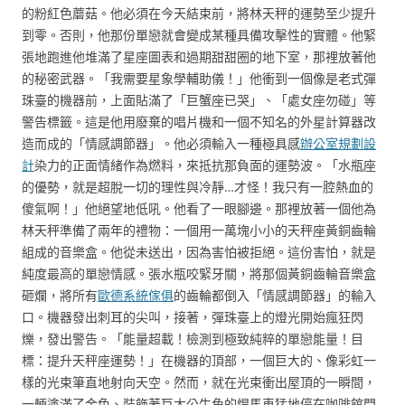
的粉紅色蘑菇。他必須在今天結束前，將林天秤的運勢至少提升
到零。否則，他那份單戀就會變成某種具備攻擊性的實體。他緊
張地跑進他堆滿了星座圖表和過期甜甜圈的地下室，那裡放著他
的秘密武器。「我需要星象學輔助儀！」他衝到一個像是老式彈
珠臺的機器前，上面貼滿了「巨蟹座已哭」、「處女座勿碰」等
警告標籤。這是他用廢棄的唱片機和一個不知名的外星計算器改
造而成的「情感調節器」。他必須輸入一種極具感
辦公室規劃設
計
染力的正面情緒作為燃料，來抵抗那負面的運勢波。「水瓶座
的優勢，就是超脫一切的理性與冷靜…才怪！我只有一腔熱血的
傻氣啊！」他絕望地低吼。他看了一眼腳邊。那裡放著一個他為
林天秤準備了兩年的禮物：一個用一萬塊小小的天秤座黃銅齒輪
組成的音樂盒。他從未送出，因為害怕被拒絕。這份害怕，就是
純度最高的單戀情感。張水瓶咬緊牙關，將那個黃銅齒輪音樂盒
砸爛，將所有
歐德系統傢俱
的齒輪都倒入「情感調節器」的輸入
口。機器發出刺耳的尖叫，接著，彈珠臺上的燈光開始瘋狂閃
爍，發出警告。「能量超載！檢測到極致純粹的單戀能量！目
標：提升天秤座運勢！」在機器的頂部，一個巨大的、像彩虹一
樣的光束筆直地射向天空。然而，就在光束衝出屋頂的一瞬間，
一輛塗滿了金色、裝飾著巨大公牛角的悍馬車猛地停在咖啡館門