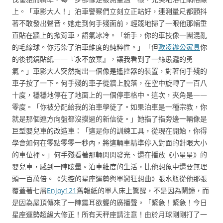
上。「車影大人！」泊車警察們立刻立正站好，連測量尺都顫抖
著不敢發出聲音。她走到何手殘面前，輕蔑地掃了一眼他那輛垂
直貼在牆上的掀背車，語氣冰冷。「新手，你的車技像一團混亂
的毛線球。你污染了泊車維度的純粹性。」「但
歐凌辦公家具
你
的後視鏡貼紙——『永不放棄』，讓我看到了一絲愚蠢的勇
氣。」車影大人突然掏出一個像是遙控器的裝置，對著何手殘的
車子按了一下。何手殘的車子從牆上脫落，在空中旋轉了一百八
十度，穩穩地停在了地面上的一個停車格中。這次，夾角是——
零度。「你被分配給我的泊車學徒了。如果泊車是一種宗教，你
就是那個連方向盤都沒摸過的新信徒。」她指了指旁邊一輛像是
巨型嬰兒車的改造車：「這是你的訓練工具，從現在開始，你得
學會如何在零點零零一秒內，將這輛車精準停入對面的針眼大小
的車位裡。」何手殘看著那輛閃閃發光、還在播放《小星星》的
嬰兒車，感到一陣眩暈。泊車維度的生活，比他想象中還要無理
頭一百萬倍。《失控的星座運勢與單戀狂想曲》張水瓶從他那張
覆蓋著七層
Enjoy121
舊報紙的單人床上驚醒，不是因為鬧鐘，而
是因為屋頂傳來了一陣震耳欲聾的廣播聲。「緊急！緊急！今日
星座運勢超級大修正！所有天秤座請注意！由於月球剛剛打了一