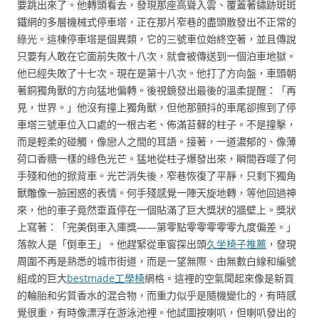
要跳出來了。他轉頭看去，發現那座高聳入雲、覆蓋著鏽跡斑斑
鐵網的多層機械式停車塔，正在那片窄巷的盡頭散發出不正常的
綠光。這棟停車塔是個異類，它的三號車位始終空著，並且傳說
只要有人敢在它面前失敗十八次，就會被傳送到一個泊車地獄。
他已經失敗了十七次。現在是第十八次。他打了方向盤，車頭朝
著銅獨角獸的方向猛地偏轉。後視鏡發出最後的溫柔提醒：「再
見，世界。」他沒有撞上獨角獸，但他那顫抖的車尾卻擦到了停
車塔三號車位入口處的一根古老、佈滿苔蘚的柱子。不是撞擊，
而是輕柔的碰觸，像戀人之間的耳語。接著，一道濃郁的、像薄
荷口香糖一樣的綠色光芒。猛地從柱子爆發出來，瞬間吞噬了何
手殘和他的掀背車。光芒消失後，窄巷恢復了平靜，只剩下獨角
獸雕像一臉困惑的表情。何手殘感覺一陣天旋地轉，等他回過神
來，他的車子竟然垂直停在一個貼滿了巨大獎狀的牆壁上。獎狀
上寫著：「完美倒車入庫獎——第零點零零零零零九度偏差。」
落款人是「倒車王」。他趕緊從車窗探出頭
久坐椅子推薦
，發現
周圍不再是熟悉的城市街道，而是一望無際、由無數白線和編號
組成的巨大
bestmade工學椅
網格。這裡的空氣聞起來像是新買
的輪胎和劣質香水的混合物，而重力似乎是隨機變化的，有時感
覺很重，有時像漂浮在游泳池裡。他試圖按喇叭，但喇叭發出的