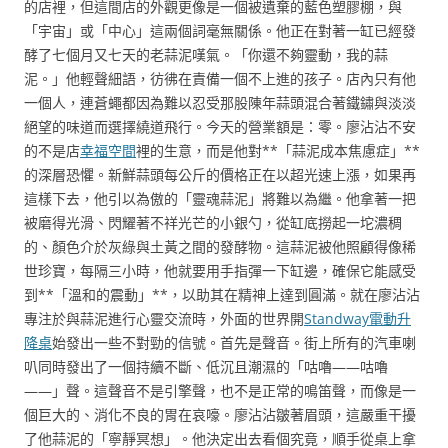
的店裡，但這間店的外觀更像是一個被遺棄的藍色塑膠棚，與
「宇宙」或「中心」這兩個詞毫無關係。他正在對著一缸已經發
酵了七個月又七天的老蒜泥嘆氣。「你還不夠靈動，我的蒜
泥。」他輕聲細語，彷彿在責備一個不上進的孩子。店內只有他
一個人，連蒼蠅都因為難以忍受那股陳年蒜頭混合著鐵鏽與淡淡
絕望的味道而選擇繞道飛行。今天的營業額是：零。廖沾沾不安
的不是店
幸福空間
裡的生意，而是他對**「蒜泥成本焦慮症」**
的深層恐懼。新鮮蒜頭每公斤的價格正在以超光速上漲，如果再
這樣下去，他引以為傲的「靈魂蒜泥」將難以為繼。他拿著一把
被磨得光滑、閃耀著不祥光芒的小銀勺，從缸底撈起一坨濃稠
的、顏色介於灰綠與土黃之間的發酵物。這蒜泥被他照顧得像稀
世珍寶，每隔三小時，他就要用手指彈一下缸邊，確保它能感受
到**「溫和的震動」**，以助其在精神上達到圓滿。就在廖沾沾
專注於與蒜泥進行心靈交流時，外面的世界開
Standway電動升
降桌
始發出一些不對勁的信號。首先是聲音。街上所有的汽車喇
叭同時發出了一個持續不斷、低沉且潮濕的「咕嚕——咕嚕
——」聲。這聲音不是引擎聲，也不是正常的鳴笛聲，而像是一
個巨大的、消化不良的胃在哀嚎。廖沾沾皺著眉頭，這嚴重干擾
了他蒜泥的「寧靜冥想」。他決定出去看個究竟，順手從桌上拿