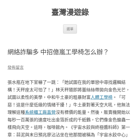
跳
至
臺灣漫遊錄
主
要
內
容
選單
網絡詐騙多 中招億嵐工學椅怎么辦？
發佈留言
張水瓶在地下室嚇了一跳：「她試圖在我的單戀中尋找邏輯結
構！天秤座太可怕了！」林天秤隨即將蕾絲絲帶拋向金色光芒，
試圖以柔性的美學，中和牛土豪的粗暴財富
人體工學椅
。「可
惡！這是什麼低級的情緒干擾！」牛土豪對著天空大吼，他無法
理解這種
系統櫃工廠直營
沒有標價的能量。然後，販賣機開始以
每秒一百萬張的速度吐出金箔折成的千紙鶴，它們像金色蝗蟲一
樣飛向天空。這時，咖啡館內。《宇宙水餃與終極醬料師》第一
章：蒜泥與末日預兆廖沾沾坐在他那間被稱為「宇宙水餃中心」