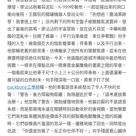
爆發。廖沾沾抱著蒜泥缸、K-999咬著他，一起從撞出來的洞口
衝向後院。王醋狂的醋罐機器人發出尖叫：「別想逃！醬油黨餘
孽！我會追上你！」店內剩下的所有空盤子被醋酸氣波震碎，發
出了最後的哀鳴。廖沾沾的宇宙冒險，就在這片蒜泥、中藥和醋
酸的混亂中，拉開了帷幕。《平行泊車維度：車位爭奪戰》何手
殘的人生，被兩個巨大的陰影籠罩著：停車費，以及平行泊車。
他那輛老舊的掀背車，彷彿繼承了他所有的駕駛焦慮，從未在他
需要時提供過任何幫助。今天，他面臨的是城市傳說中最恐怖的
挑戰，一條夾在理髮店與一間專賣金屬雕像的畫廊之間的窄巷。
一個看起來比他車子尺寸小上三十公分的停車格，上面還灑著一
層可疑的白色粉末。何手殘深吸一口氣。將車子打了倒
backbone工學椅
檔。他的車載語音系統發出了令人不快的女
聲：「警告，後方障礙物距離：無限趨近於零。」「請考慮放棄
治療。」他忽略了警告，開始緩慢地倒車。他最討厭的不是語音
系統，而是那兩塊永遠在關鍵時刻自動收折的後視鏡。當他需要
它們來判斷車體與那座價值不菲的銅製獨角獸雕像之間的距離
時，它們卻像兩片羞澀的耳朵一樣，優雅地縮了回去。同時發出
低語：「你還是別看了，反正你也停不好。」何手殘感覺心臟快