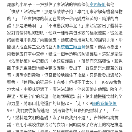
尾服的小爪子，一把抓住了廖沾沾的褲腳催促
室內設計
著他。
「快點！沾沾先生！那是醋酸離子炮！專門用來溶解有機發酵物
的！」「它會把你的蒜泥在零點一秒內變成無菌的、純淨的白
醋！那是浩劫啊！」「不准動我的蒜泥！」廖沾沾發出了醬料學
家對待信仰般的怒吼。他以一種專業包水餃的極限速度，從旁邊
的麵粉堆中抓起了兩團麵皮。麵皮被他用氣功般的捏製手法，瞬
間擴大成直徑三公尺的巨大
系統櫃工廠直營
麵皮。他猛地擲出，
兩張麵皮在空中交疊，變成一個半透明的防禦護盾。這就是家傳
《沾醬秘笈》中記載的「水餃皮護盾」，薄韌而充滿彈性。藍色
離子炮光束猛烈地擊中麵皮護盾，發出了一聲像是汽水開蓋的聲
音。護盾劇烈震動，但奇蹟般地擋住了攻擊，只是散發出濃郁的
麵香。「這麵皮的延展性！完美！但撐不了太久！」K-999焦急
地大喊，中藥味更濃了。廖沾沾知道，他必須帶走他那缸陳年老
蒜泥，那是宇宙的希望。他跑到蒜泥缸前，使出他搬運食材的全
部力量，將那口比他還胖的缸抱起。「走！K-9
綠的系統傢俱
99！我們要從後院逃跑！別再管你的紅棗枸杞燃料了！」「不
行！燃料是文明的基礎！沒了紅棗我飛不遠！」吉娃娃特務抗
議。它用小嘴咬住廖沾沾的衣領，同時開啟了它背上的枸杞推進
器。推進器發出「滋滋」的輕微煎煮聲，伴隨著一股濃郁的蔘味