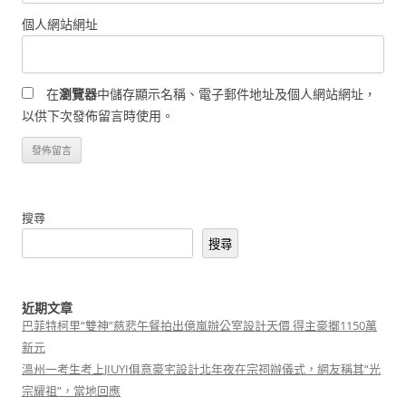
個人網站網址
在
瀏覽器
中儲存顯示名稱、電子郵件地址及個人網站網址，
以供下次發佈留言時使用。
搜尋
搜尋
近期文章
巴菲特柯里“雙神”慈悲午餐拍出億嵐辦公室設計天價 得主豪擲1150萬
新元
溫州一考生考上JIUYI俱意豪宅設計北年夜在宗祠辦儀式，網友稱其“光
宗耀祖”，當地回應