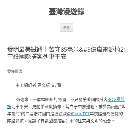
跳
至
臺灣漫遊錄
主
要
內
容
選單
發明最美鐵路｜苦守85毫米&#3億嵐電競椅2;
守護國際搭客列車平安
發佈留言
中工網記者 尹文卓 文/圖
85毫米，一拳頭鉅細的間隔，不只關乎著國際搭客
ROG電競
椅
列車平安，更關乎國度抽像。聳立于中蒙邊疆、被譽為內陸“北
年夜門”的二連浩特國門是通往歐亞
iRock T07
年夜陸最為便捷的
陸路通道，見證了有數國際搭客列車的往來與文明的融合。