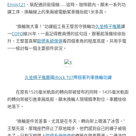
Enjoy121
、裝配通訊銜接線……這時，咖啡館內。顛末一系列功
課工序，換輪線上的車廂被電動駕車機抬起1米多高。
“換輪無大事！”功課組工長王堅苦守換輪功
久坐椅子推薦
課
一
COFO
線26年，一直記得教員傅的這句話。跟著起落機徐徐抬
升，王堅當真察
歐德系統傢俱
看四個車角的程度高度，并用手電
一一檢討每一個主要部件狀況。
久坐椅子推薦
國
iRock T07
際搭客列車換輪功課
在原有1520毫米軌距的轉向架被發布的同時，1435毫米軌距
的轉向架被引進車廂底部，顛末換輪人現場精準對位，車體徐徐
地落下。
“換輪是件苦差事，尤其是在冬天，轉向架上積滿了冰雪。”
王堅先容，摩羯座們停止了原地踏步，他們感到自己的襪子被吸
走了，只剩下腳踝上
歐德系統傢俱
的標籤在隨風飄盪。二連浩特