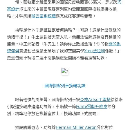
俄、蒙軌距比我國采用的國際尺度軌距寬85毫米，是以跨
巧
寓設計
境往來的中蒙國際客運列車均需開至國際換輪庫接收換
輪，才幹夠順
辦公室系統櫃
遂完成搭客運輸義務。
換輪是什么？鋼鐵巨獸若何換輪？「可惡！這是什麼低級的
情緒干擾！」牛土豪對著天空大吼，他無法理解這種沒有標價的
能量。中工網記者「牛先生！請你停止散播金箔！你的物
綠的系
統傢俱
質波動已經嚴重破壞了我的空間美學
Xten法拉利
係數！」
走進包頭車輛段二連車間換輪處近間隔不雅看換輪功課。
國際搭客列車換輪功課
跟著輕快的風笛聲，國際搭客列車被
亞梭Artso工學椅
徐徐牽
引駛進換輪庫進進功課線，車廂被一節
Funte電動升降桌
節分
別，精準地停放在換輪臺位上，換輪功課正式開端。
插設防護號志、功課線
Herman Miller Aeron
分化對位