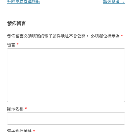
章
升降桌為春運護航
護休息者
→
導
覽
發佈留言
發佈留言必須填寫的電子郵件地址不會公開。
必填欄位標示為
*
留言
*
顯示名稱
*
電子郵件地址
*