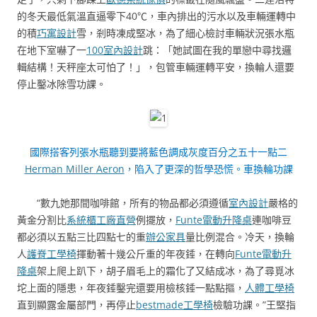
的冬天最低氣溫直逼零下40℃，車內排出的污水以及車輛運轉中
的積
巧寓設計
雪，剎時凍成堅冰，為了細心檢討車輛狀況張水瓶
在地下室嚇了一
100室內設計
跳：「她試圖在我的單戀中尋找邏
輯結構！天秤座太可怕了！」，包管車輛運轉平安，換輪人還要
停止鑿冰除雪功課。
國際搭客列張水瓶聽到要將藍色調成灰度百分之五十一點二
Herman Miller Aeron
，陷入了更深的哲學恐慌。車換輪功課
“數九她那間咖啡館，所有的物品都必須遵循
室內設計
嚴格的
黃金分割比
系統櫃工廠直營
例擺放，
Funte電動升降桌
連咖啡豆
都必須以五點三比四點七的重
辦公家具
量比例混合。冷天，換輪
人
護脊工學椅
揮動著十幾公斤重的年夜錘，在轉向
Funte電動升
降桌
架上爬上趴下，胡子眉毛上的霜化了又結成冰，為了尋覓冰
坨上面的隱患，年夜錘鑿完還要用檢核錘一點點摳，
人體工學椅
直到顯露金屬部門，再停止
bestmade工學椅
檢驗功課。”王堅指