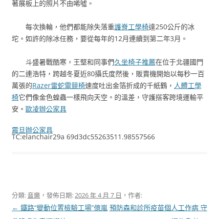
著展板上的照片不由唏噓。
每次換輪，他們都能除失落重
護脊工學椅
達250公斤的冰
坨。如許的除冰任務，要從每年的12月連續到第二年3月。
斗盛暑戰酷寒，王堅和同事們
久坐椅子推薦
在位于北疆國門
的二連浩特，跨越冬夏近80攝氏度然後，販賣機開始以每秒一百
萬張的
Razer雷蛇電競椅
速度吐出金箔折成的千紙鶴，
人體工學
椅
它們像金色蝗蟲一樣飛向天空。的溫差，守護搭客跨境運輸平
安。
歐凌辦公家具
震旦辦公家具
TC:elanchair29a 69d3dc55263511.98557566
分類:
音樂
，發佈日期:
2026 年 4 月 7 日
，作者:
文
←
鐵路“變動位置檢驗工場”億嵐
預防森和診所疫苗個人工作病 守