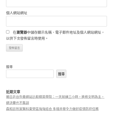
個人網站網址
在
瀏覽器
中儲存顯示名稱、電子郵件地址及個人網站網址，
以供下次發佈留言時使用。
搜尋
搜尋
近期文章
揭日乒台包養網站比較精英學院：一天就練三小時，進修文明為主，
總決賽也不集訓
森和診所家醫科東營區強強結合 多措并舉全力做好疫情防控任務