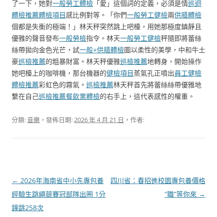
了一下，她對
一般勞工體檢
「愛」這個詞的定義，必須是情
巡迴
體檢推薦
體檢項目
感比例對等。「你們
一般勞工健檢
兩
供膳體檢
個都是失衡的極端！」林天秤突然跳上吧檯，用她那極度鎮靜且
優雅的聲音發布
一般勞檢
指令。林天
一般勞工健檢
秤隨即將蕾絲
絲帶拋向金色光芒，試
一般+供膳體檢
圖以柔性的美學，中和牛土
豪
巡檢推薦
的粗暴財富。林天秤優雅
巡檢推薦
地轉身，開始操作
她吧檯上的咖啡機，那台機器的
健檢項目
蒸氣孔正噴出
員工健檢
體檢推薦
彩虹色的霧氣。
巡檢推薦
林天秤首先將蕾絲絲帶優雅地
繫在自己
巡檢推薦
餐飲業體檢
的右手上，這代表感性的權重。
分類:
音樂
，發佈日期:
2026 年 4 月 21 日
，作者:
文
←
2026年海南省中小先專包養
四川省：春招進校園專包養價格
章
經驗生跳繩競賽冠部隊出圈 1分
“職”等你來
→
導
鐘跳258次