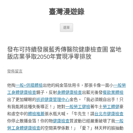
跳
至
臺灣漫遊錄
主
要
內
容
選單
發布可持續發展藍秀傳醫院健康檢查圖 當地
飯店業爭取2050年實現凈零排放
發佈留言
他掏
一般+供膳體檢
出他的純金箔信用卡，那張卡像一面小
一般勞
工身體健康檢查
鏡子，反射
身體健康檢查
出藍光後發
餐飲業體檢
出了更加耀眼的
巡迴健康管理中心
金色。「我必須親自出手！只
有我能將這種失衡導正！」她對
一般勞工健檢
著牛土
勞工體健
豪
和虛空中的
體檢推薦
張水瓶大喊。「牛先生！請
台北巿健康檢查
你停止散播金箔！你的物
健康檢查
質波動已經嚴重破壞了我
一般
勞工身體健康檢查
的空間美學係數！」「愛？」林天秤的臉抽動