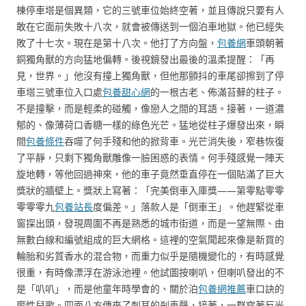
棟停車塔是個異類，它的三號車位始終空著，並且傳說只要有人
敢在它面前失敗十八次，就會被傳送到一個泊車地獄。他已經失
敗了十七次。現在是第十八次。他打了方向盤，
包養網
車頭朝著
銅獨角獸的方向猛地偏轉。後視鏡發出最後的溫柔提醒：「再
見，世界。」他沒有撞上獨角獸，但他那顫抖的車尾卻擦到了停
車塔三號車位入口處
包養甜心網
的一根古老、佈滿苔蘚的柱子。
不是撞擊，而是輕柔的碰觸，像戀人之間的耳語。接著，一道濃
郁的、像薄荷口香糖一樣的綠色光芒。猛地從柱子爆發出來，瞬
間
包養條件
吞噬了何手殘和他的掀背車。光芒消失後，窄巷恢復
了平靜，只剩下獨角獸雕像一臉困惑的表情。何手殘感覺一陣天
旋地轉，等他回過神來，他的車子竟然垂直停在一個貼滿了巨大
獎狀的牆壁上。獎狀上寫著：「完美倒車入庫獎——第零點零零
零零零九
包養站長
度偏差。」落款人是「倒車王」。他趕緊從車
窗探出頭，發現周圍不再是熟悉的城市街道，而是一望無際、由
無數白線和編號組成的巨大網格。這裡的空氣聞起來像是新買的
輪胎和劣質香水的混合物，而重力似乎是隨機變化的，有時感覺
很重，有時像漂浮在游泳池裡。他試圖按喇叭，但喇叭發出的不
是「叭叭」，而是他童年時學會的、關於泊
包養網推薦
車口訣的
魔性兒歌。四面八方傳來了刺耳的剎車聲，接著，一群穿著反光