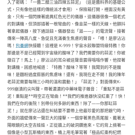
入了密碼：「一醬二醋三油四辣五蒜泥」（這是醬料界的基礎公
式，只有像他這樣的傳統派才會用）。保險箱打開，裡面沒有黃
金，只有一個閃爍著詭異紅色光芒的儀器。這儀器很像一個老式
的對講機，但頂部插著一根彎曲的、像韭菜一樣的天線。他顫抖
著拿起儀器，按下通話鈕。儀器發出「滋——」的電流聲，接著
傳來一陣高八度、急促且充滿養生焦慮的聲音。「喂！是廖沾沾
嗎！
包養網
快接聽！這裡是 K-999！宇宙水餃聯盟特級特務！你
那邊是不是已經聞到宇宙級的酸味了？我們需要你的蒜泥！你被
徵召了！馬上！」廖沾沾的耳朵被這聲音震得嗡嗡作響，他捏著
對講機，困惑地喊道：「特務？酸味？等等！我聞到的不是酸
味！是麵粉過度膨脹的焦慮味！還有，我現在走不開！我的陳年
老蒜泥需要每隔三小時的溫和震動！」「蒜泥？」對面傳來K-
999崩潰的尖叫聲，帶著濃濃的中藥味電子雜音：「重點不是蒜
泥！重點是**時空正在彎曲！**我們的推進器快沒紅棗了！快！
我們在你的後院！別帶任何多餘的東西！除了——你那缸蒜
泥！」就在廖沾沾還在糾結要不要帶上他最珍愛的那把銀勺時，
外面的牆壁傳來一聲巨大的撞擊。一個穿著黑色燕尾服、戴著太
陽眼鏡的太空吉娃娃，正從牆上的破洞鑽進來。它的背上揹著一
個像是小型瓦斯桶的東西，桶上用毛筆寫著「極品紅棗枸杞燃