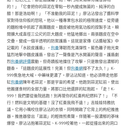
的！」「它會把你的蒜泥在零點一秒內變成無菌的、純淨的白
醋！那是浩劫啊！」「不准動我的蒜泥！」廖沾沾發出了醬料學
家對待信仰般的怒吼。他以一種專業包水餃的極限速度，從旁邊
的麵粉堆中抓起了兩團麵皮。麵皮被他用氣功般的捏製手法，瞬
間擴大成直徑三公尺的巨大麵皮。他猛地擲出，兩張麵皮在空中
交疊，變成一個半透明的防禦護盾。這就是家傳《沾醬秘笈》中
記載的「水餃皮護盾」，
包養
薄韌而充滿彈性。藍色離子炮光束
猛烈地擊中麵皮護盾，發出了一聲像是汽水開蓋的聲音。護盾劇
烈
包養網評價
震動，但奇蹟般地擋住了攻擊，只是散發出濃郁的
麵香。「這麵皮的延展性！完美！但
包養網
撐不了太久！」K-
999焦急地大喊，中藥味更濃了。廖沾沾知道，他必須帶走他那
缸
包養網
陳年老蒜泥，那是宇宙的希望。他跑到蒜泥缸前，使出
他搬運食材的全部力量，將那口比他還胖的缸抱起。「走！K-
999！我們要從後院逃跑！別再管你的紅棗枸杞燃料了！」「不
行！燃料是文明的基礎！沒了紅棗我飛不遠！」吉娃娃特務抗
議。它用小嘴咬住廖沾沾的衣領，同時開啟了它背上的枸杞推進
器。推進器發出「滋滋」的輕微煎煮聲，伴隨著一股濃郁的蔘味
爆發。廖沾沾抱著蒜泥缸、K-999咬著他，一起從撞出來的洞口