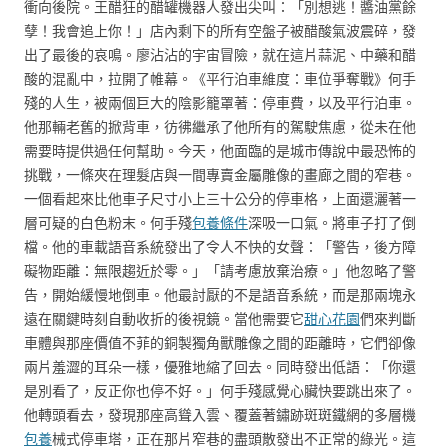
衝向後院。王醋狂的醋罐機器人發出尖叫：「別想逃！醬油黨餘
孽！我會追上你！」店內剩下的所有空盤子被醋酸氣波震碎，發
出了最後的哀鳴。廖沾沾的宇宙冒險，就在這片蒜泥、中藥和醋
酸的混亂中，拉開了帷幕。《平行泊車維度：車位爭奪戰》何手
殘的人生，被兩個巨大的陰影籠罩著：停車費，以及平行泊車。
他那輛老舊的掀背車，彷彿繼承了他所有的駕駛焦慮，從未在他
需要時提供過任何幫助。今天，他面臨的是城市傳說中最恐怖的
挑戰，一條夾在理髮店與一間專賣金屬雕像的畫廊之間的窄巷。
一個看起來比他車子尺寸小上三十公分的停車格，上面還灑著一
層可疑的白色粉末。何手殘
包養條件
深吸一口氣。將車子打了倒
檔。他的車載語音系統發出了令人不快的女聲：「警告，後方障
礙物距離：無限趨近於零。」「請考慮放棄治療。」他忽略了警
告，開始緩慢地倒車。他最討厭的不是語音系統，而是那兩塊永
遠在關鍵時刻自動收折的後視鏡。當他需要它
甜心花園
們來判斷
車體與那座價值不菲的銅製獨角獸雕像之間的距離時，它們卻像
兩片羞澀的耳朵一樣，優雅地縮了回去。同時發出低語：「你還
是別看了，反正你也停不好。」何手殘感覺心臟快要跳出來了。
他轉頭看去，發現那座高聳入雲、覆蓋著鏽跡斑斑鐵網的多層機
包養
械式停車塔，正在那片窄巷的盡頭散發出不正常的綠光。這