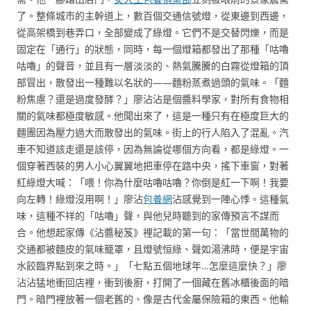
了。整條城市的主幹道上，數百個交通信號燈，從東邊到西邊，
從高架橋到巷弄口，全部變成了綠燈。它們不是交替閃爍，而是
固定在「通行」的狀態，同時，每一個燈箱都發出了那種「咕嚕
咕嚕」的聲音，並且有一層淡淡的、熱氣騰騰的白霧從燈箱的頂
部冒出，散發出一種難以名狀的——麵粉蒸煮過頭的氣味。「麵
粉焦慮？還是過度發酵？」廖沾沾是個醬料學家，對所有食物相
關的氣味都極度敏感。他聞出來了，這是一種只有在極度巨大的
麵團因為壓力過大而散發出的氣味。街上的行人陷入了混亂。汽
車不知道該走還是該停，因為無論從哪個方向看，都是綠燈。一
個穿著西裝的男人小心翼翼地把車停在路中央，搖下車窗，對著
紅綠燈大喊：「喂！你為什麼咕嚕咕嚕？你倒是紅一下啊！我要
向左轉！綠燈沒用啊！」廖沾
包養網
沾感覺到一陣心悸。這種氣
味，這種不祥的「咕嚕」聲，與他兒時聽到的家傳預言不謀而
合。他想起家傳《沾醬秘笈》裡記載的第一句：「當世間萬物的
交通都被麵皮的氣味籠罩，且燈號恒綠、聲如湯沸時，便是宇宙
水餃臨界點到來之時。」「七點五個地球年…怎麼這麼快？」廖
沾沾猛地衝回店裡，衝到後廚，打開了一個藏在舊冰櫃後面的暗
門。暗門裡放著一個老舊的、像是古代金屬保險箱的東西。他輸