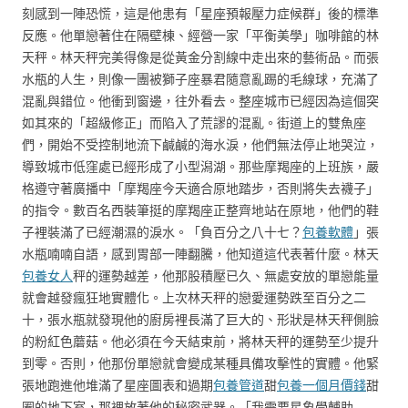
刻感到一陣恐慌，這是他患有「星座預報壓力症候群」後的標準
反應。他單戀著住在隔壁棟、經營一家「平衡美學」咖啡館的林
天秤。林天秤完美得像是從黃金分割線中走出來的藝術品。而張
水瓶的人生，則像一團被獅子座暴君隨意亂踢的毛線球，充滿了
混亂與錯位。他衝到窗邊，往外看去。整座城市已經因為這個突
如其來的「超級修正」而陷入了荒謬的混亂。街道上的雙魚座
們，開始不受控制地流下鹹鹹的海水淚，他們無法停止地哭泣，
導致城市低窪處已經形成了小型潟湖。那些摩羯座的上班族，嚴
格遵守著廣播中「摩羯座今天適合原地踏步，否則將失去襪子」
的指令。數百名西裝筆挺的摩羯座正整齊地站在原地，他們的鞋
子裡裝滿了已經潮濕的淚水。「負百分之八十七？
包養軟體
」張
水瓶喃喃自語，感到胃部一陣翻騰，他知道這代表著什麼。林天
包養女人
秤的運勢越差，他那股積壓已久、無處安放的單戀能量
就會越發瘋狂地實體化。上次林天秤的戀愛運勢跌至百分之二
十，張水瓶就發現他的廚房裡長滿了巨大的、形狀是林天秤側臉
的粉紅色蘑菇。他必須在今天結束前，將林天秤的運勢至少提升
到零。否則，他那份單戀就會變成某種具備攻擊性的實體。他緊
張地跑進他堆滿了星座圖表和過期
包養管道
甜
包養一個月價錢
甜
圈的地下室，那裡放著他的秘密武器。「我需要星象學輔助