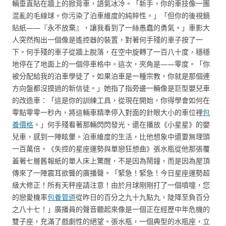
輛垂直貼在牆上的掀背車，語氣冰冷。「新手，你的車技像一團
混亂的毛線球。你污染了泊車維度的純粹性。」「但你的後視鏡
貼紙——『永不放棄』，讓我看到了一絲愚蠢的勇氣。」車影大
人突然掏出一個像是遙控器的裝置，對著何手殘的車子按了一
下。何手殘的車子從牆上脫落，在空中旋轉了一百八十度，穩穩
地停在了地面上的一個停車格中。這次，夾角是——零度。「你
被分配給我的泊車學徒了。如果泊車是一種宗教，你就是那個連
方向盤都沒摸過的新信徒。」她指了指旁邊一輛像是巨型嬰兒車
的改造車：「這是你的訓練工具，從現在開始，你得學會如何在
零點零零一秒內，將這輛車精準停入對面的針眼大小的車位裡
包
養價格
。」何手殘看著那輛閃閃發光、還在播放《小星星》的嬰
兒車，感到一陣眩暈。泊車維度的生活，比他想象中還要無理頭
一百萬倍。《失控的星座運勢與單戀狂想曲》張水瓶從他那張覆
蓋著七層舊報紙的單人床上驚醒，不是因為鬧鐘，而是因為屋頂
傳來了一陣震耳欲聾的廣播聲。「緊急！緊急！今日星座運勢超
級大修正！所有天秤座請注意！由於月球剛剛打了一個噴嚏，您
的戀愛機率
包養管道
從昨日的百分之九十九點九，陡降至負百分
之八十七！」廣播員的聲音聽起來像是一個正在經歷中年危機的
雙子座，充滿了戲劇性的絕望。張水瓶，一個典型的水瓶座，立