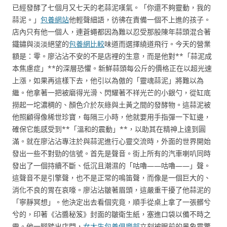
已經發酵了七個月又七天的老蒜泥嘆氣。「你還不夠靈動，我的
蒜泥。」
包養網站
他輕聲細語，彷彿在責備一個不上進的孩子。
店內只有他一個人，連蒼蠅都因為難以忍受那股陳年蒜頭混合著
鐵鏽與淡淡絕望的
包養網比較
味道而選擇繞道飛行。今天的營業
額是：零。廖沾沾不安的不是店裡的生意，而是他對**「蒜泥成
本焦慮症」**的深層恐懼。新鮮蒜頭每公斤的價格正在以超光速
上漲，如果再這樣下去，他引以為傲的「靈魂蒜泥」將難以為
繼。他拿著一把被磨得光滑、閃耀著不祥光芒的小銀勺，從缸底
撈起一坨濃稠的、顏色介於灰綠與土黃之間的發酵物。這蒜泥被
他照顧得像稀世珍寶，每隔三小時，他就要用手指彈一下缸邊，
確保它能感受到**「溫和的震動」**，以助其在精神上達到圓
滿。就在廖沾沾專注於與蒜泥進行心靈交流時，外面的世界開始
發出一些不對勁的信號。首先是聲音。街上所有的汽車喇叭同時
發出了一個持續不斷、低沉且潮濕的「咕嚕——咕嚕——」聲。
這聲音不是引擎聲，也不是正常的鳴笛聲，而像是一個巨大的、
消化不良的胃在哀嚎。廖沾沾皺著眉頭，這嚴重干擾了他蒜泥的
「寧靜冥想」。他決定出去看個究竟，順手從桌上拿了一張髒兮
兮的，印著《沾醬秘笈》封面的皺衛生紙，塞進口袋以備不時之
需。他一腳踏出店門，
女大生包養俱樂部
立刻被眼前的景象震驚