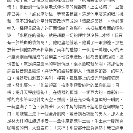
儀！」他衝到一個像是老式彈珠臺的機器前，上面貼滿了「巨蟹
座已哭」、「處女座勿碰」等警告標籤。這是他用廢棄的唱片機
和一個不知名的外星計算器改造而成的「情感調節器」。他必須
輸入一種極具感染力的正面情緒作為燃料，來抵抗那負面的運勢
波。「水瓶座的優勢，就是超脫一切的理性與冷靜…才怪！我只
有一腔熱血的傻氣啊！」他絕望地低吼。他看了一眼腳邊。那裡
放著一個他為林天秤準備了兩年的禮物：一個用一萬塊小小的天
秤座黃銅齒輪組成的音樂盒。他從未送出，因為害怕被拒絕。這
份害怕，就是純度最高的單戀情感。張水瓶咬緊牙關，將那個黃
銅齒輪音樂盒砸爛，將所有的齒輪都倒入「情感調節器」的輸入
口。機器發出刺耳的尖叫，接著，彈珠臺上的燈光開始瘋狂閃
爍，發出警告。「能量超載！檢測到極致純粹的單戀能量！目
標：提升天秤座運勢！」在機器的頂部，一個巨大的、像彩虹一
樣的光束筆直地射向天空。然而，就在光束衝出屋頂的一瞬間，
一輛塗滿了金色、裝飾著巨大公牛角的悍馬車猛地停在咖啡館門
口。駕駛座上走下一個全身肌肉、戴著鑽石項圈的男人，那人正
是林天秤的狂熱追求者——金牛座霸總牛土豪。牛土豪一腳踢開
咖啡館的門，大聲宣布：「天秤！別管那什麼負運勢！我已經用