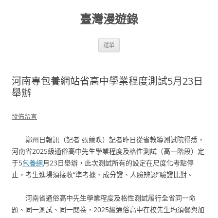
跳
至
臺灣漫遊錄
主
要
內
容
選單
河南專包養網站省高中學業程度測試5月23日
舉辦
發佈留言
鄭州日報訊（記者 張競昳）記者昨日從省教導測試院得悉，
河南省2025級通俗高中先生學業程度及格性測試（高一階段）定
于5
包養網
月23日舉辦，此次測試所有的設定在尺度化考點停
止，考生進場須接收“準考據、成分證、人臉辨認”驗證比對。
河南省通俗高中先生學業程度及格性測試履行全省同一命
題、同一測試、同一閱卷，2025級通俗高中在校先生均須餐與加