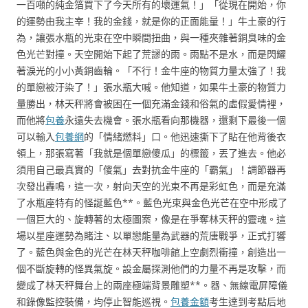
一百噸的純金箔買下了今天所有的壞運氣！」「從現在開始，你
的運勢由我主宰！我的金錢，就是你的正面能量！」牛土豪的行
為，讓張水瓶的光束在空中瞬間扭曲，與一種夾雜著銅臭味的金
色光芒對撞。天空開始下起了荒謬的雨。雨點不是水，而是閃耀
著淚光的小小黃銅齒輪。「不行！金牛座的物質力量太強了！我
的單戀被汙染了！」張水瓶大喊。他知道，如果牛土豪的物質力
量勝出，林天秤將會被困在一個充滿金錢和俗氣的虛假愛情裡，
而他將
包養
永遠失去機會。張水瓶看向那機器，還剩下最後一個
可以輸入
包養網
的「情緒燃料」口。他迅速撕下了貼在他背後衣
領上，那張寫著「我就是個單戀傻瓜」的標籤，丟了進去。他必
須用自己最真實的「傻氣」去對抗金牛座的「霸氣」！調節器再
次發出轟鳴，這一次，射向天空的光束不再是彩虹色，而是充滿
了水瓶座特有的怪誕藍色**。藍色光束與金色光芒在空中形成了
一個巨大的、旋轉著的太極圖案，像是在爭奪林天秤的靈魂。這
場以星座運勢為賭注、以單戀能量為武器的荒唐戰爭，正式打響
了。藍色與金色的光芒在林天秤咖啡館上空劇烈衝撞，創造出一
個不斷旋轉的怪異氣旋。設金屬探測他們的力量不再是攻擊，而
變成了林天秤舞台上的兩座極端背景雕塑**。器、無線電屏障儀
和錄像監控裝備，均停止智能巡視。
包養金額
考生達到考點后地