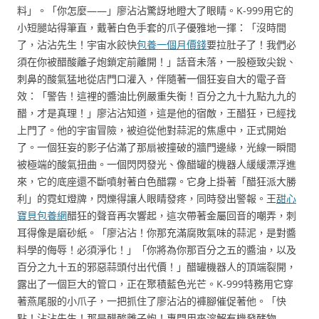
料」。「你怎麼——」廖沾沾驚訝地瞪大了眼睛。K-999用它的
小短腿站得筆直，戴著白色手套的爪子優雅地一揮：「沒時間
了，沾沾先生！宇宙水餃快
包養一個月價錢
要拉肚子了！我們必
須在你被醋酸離子炮鎖定前離開！」話音未落，一股極致尖銳、
刺鼻的酸氣猛地從店門口灌入，伴隨著一個狂妄自大的電子音
效：「警告！這裡的醬油比例嚴重失衡！百分之九十九點九九的
醋，才是真理！」廖沾沾知道，這是他的宿敵，王醋狂，已經找
上門了。他的宇宙冒險，被迫從他對蒜泥的焦慮中，正式開始
了。一個狂妄的影子佔滿了那扇被撞破的牆門邊緣，光線一瞬間
被極端的酸氣扭曲。一個閃閃發光、像醋罐的機器人緩緩漂浮進
來，它的底座還不斷噴射著白色醋霧。它身上掛著「醋狂派大勝
利」的霓虹燈牌，閃爍得讓人眼睛發疼，同時發出警報。王
甜心
寶貝包養網
醋狂的聲音再次響起，這次帶著金屬回音的嘲弄，刺
耳得像是磨砂紙。「廖沾沾！你那充滿腐敗氣味的蒜泥，是對醬
料學的侮辱！必須淨化！」「你將為你那百分之五的醬油，以及
百分之九十五的邪惡蒜頭付出代價！」醋罐機器人的頂端裂開，
露出了一個巨大的管口，正在聚積藍色光芒。K-999特務用它穿
著燕尾服的小爪子，一把抓住了廖沾沾的褲腳催促著他。「快
點！沾沾先生！那是醋酸離子炮！專門用來溶解有機發酵物