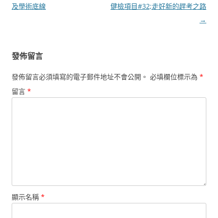
章
及學術底線
健檢項目#32;走好新的趕考之路
導
→
覽
發佈留言
發佈留言必須填寫的電子郵件地址不會公開。
必填欄位標示為
*
留言
*
顯示名稱
*