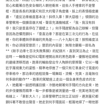
背心和戴著白色安全帽的人朝他衝來。這些人手裡拿的不是警
棍，而是長長的測量尺和巨大的電子角度儀，臉上的表情極度嚴
肅。「違反泊車維度基本法！斜停入庫！罪大惡極！」領頭的泊
車警察用一個擴音器大喊，聲音充滿機械感。「我、我沒有斜
停！我只是垂直停在了牆壁上！」何手殘趕緊為自己辯解，但聲
音因為恐懼而顫抖。「垂直泊車？那是在第三次元的行為，在這
裡，你的車體與停車線的夾角是——八十九點七度！按照維度法
則，你必須接受懲罰！」懲罰的內容是：無限次觀看一部名為
**《新手泊車七百次失敗集錦》的紀錄片，直到哭泣為止。就在
這時，一輛像是從科幻電影裡開出來的黑色跑車，優雅地從網格
的邊緣漂移而過。跑車的輪胎發出令人陶醉的摩擦聲，它以一種
近乎蔑視重力的姿態，精準地停進了一個只有它車身尺寸寬度的
停車格中。那泊車的過程就像一場舞蹈，流暢、完美，且毫無任
何多餘的動作**。跑車的駕駛座上走出一個全身黑色皮衣的女
人，她戴著一副透明護目鏡，冷酷地朝著何手殘的方向走來。她
的步伐優雅而精準，每一步都像是被測量過一樣，完美地落在網
格線上。「車影大人！」泊車警察們立刻立正站好，連測量尺都
顫抖著不敢發出聲音。她走到何手殘面前，輕蔑地掃了一眼他那