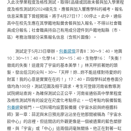
入此次學業程度及格性測試，取得E品級或因故未餐與加入學業程
度及格性測試的2024級先生，應餐與加入響應學科的補考。報名
信息采集當下曾經開端，將于4月27日17：00停止。此中，通俗
高中在校先生應在其學籍地點黌舍餐與加入報名，不得以社會職
員成分報名；社會職員持自己有用成分證件到戶籍地點縣（市、
區）考務治理部分采集報名信息（含照片圖像）。
測試定于5月23日舉辦，
包養感情
汗青8：30～9：40，地輿
10：30～11：40，化學14：30～15：40，生物學16：「失衡！
徹底的失衡！這違背了宇宙的基本美學！」林天秤抓著她的頭
髮，發出低沉的尖叫。30～「天秤！妳…妳不能這樣對待愛妳的
財富！我的心意是實實在在的！」17：40，四個學科試卷卷面分
值均為100分，測試范圍及相干請求，考生可登錄河南省教導測
試院網站查詢。為確保測試公正公平，河南省通俗高中學業程度
及格性測試所有的設定在尺度化考點停止，一切考點均裝備智能
包養網
安檢門，一切科場均設置裝備擺《宇宙水餃與終極醬料
師》第一章：蒜泥與末日預兆廖沾沾坐在他那間被稱為「宇宙水
餃中心」的店裡，但這間店的外觀更像是一個被遺棄的藍色塑膠
棚，與「宇宙」或「中心」這兩個詞毫無關係。他正在對著一缸