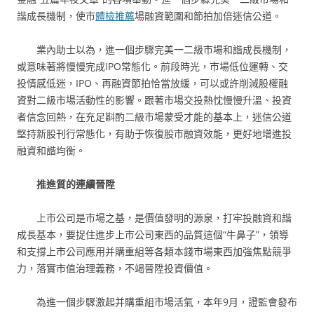
諧成長機制，使市
體檢推薦
場融資範圍和節拍加倍迷信公道。
業內助士以為，進一個步驟完美一二級市場和諧成長機制，
或意味著將慢慢完成IPO常態化。前段時光，市場低位運轉、交
投情感低迷，IPO、再融資節拍恰當放緩，可以或許削減股權融
資對二級市場活動性的影響。跟著市場交投熱忱慢慢升溫、投資
者信念回熱，在充足斟酌二級市場蒙受才能的基本上，迷信公道
堅持新股刊行常態化，有助于恢復股市融資效能，更好地增進投
融資和諧均衡。
推進質的連續晉陞
上市公司是市場之基，是價值發明的源泉，打牢投融資和諧
成長基本，要捉住進步上市公司東西的品質這個“牛鼻子”，領導
和支撐上市公司應用并購重組等各類本錢市場東西加強焦點競爭
力，落實市值治理義務，不竭晉陞投資價值。
為進一個步驟激起并購重組市場活氣，本年9月，證監會發布