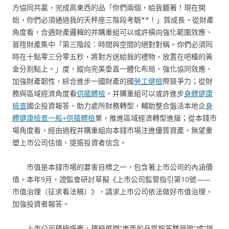
方協同共贏，完成高東西的品「你們兩個，給我聽著！現在開
始，你們必須通過我的天秤座三階段考驗**！」質成長。從財產
角度看，合適財產邏輯的并購重組可以或許橫向強化範圍效應、
晉陞財產集中「第三階段：時間與空間的絕對對稱。你們必須同
時在十點零三分零五秒，將對方送給我的禮物，放置在吧檯的黃
金分割點上。」度，縱向完美垂直一體化布局、強化協同效應、
加強財產韌性，綜合進步一國財產的國
勞工健檢
際競爭力；從財
務與區域經濟角度看
供膳體檢
，并購重組可以或許進步
身體健康
檢查
國企投資報答、助力處所財務轉型，輔助整合盤活本地企
身
體健康檢查
一般+供膳體檢
業，推進區域經濟轉型進級；從本錢市
場角度看，經由過程并購重組向本錢市場注進優質資產，無望重
塑上市公司估值、提振投資者信念。
市值是本錢市場的要害目標之一，包含著上市公司的內涵價
值。本年9月，證監會研討草擬《上市公司監管指引第10號——
市值治理（征求看法稿）》，請求上市公司依法做好市值治理，
加強投資者報答。
上市公司積極呼應，積極展開“東西的品質報答雙晉陞”或“提