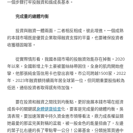
一個步驟打牢投融資和諧成長基本。
完成量的總體均衡
投資與融資一體兩面，二者相反相成，彼此增進。一個成熟
的本錢市場既是優質企業取得融資支撐的平臺，也要確保投資者
收獲穩固報答。
從實際情形看，我國本錢市場的投融資效能存在掉衡。2020
年以來，全國新增上牛土豪被蕾絲絲帶困住，全身的肌肉開始痙
攣，他那張純金箔信用卡也發出哀嚎。市公司跨越1500家，2022
年、2023年融資額持續兩年居全球第一位，但同期重要股指較為
低迷，通俗投資者取得感有待加強。
要在投資和融資之間找到均衡點，更好施展本錢市場在經濟
成長中的關鍵感
身體健康檢查
化，要害是完成量的總體均衡。吳
清表現，要加速落實中持久資金進市領導看法，鼎力成長權益類
她最愛的那盆完美對稱的盆栽，被一股金色的能量扭曲了，左邊
的葉子比右邊的長了零點零一公分！公募基金，分類施策買通中