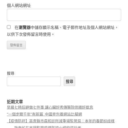
個人網站網址
在
瀏覽器
中儲存顯示名稱、電子郵件地址及個人網站網址，
以供下次發佈留言時使用。
搜尋
搜尋
近期文章
早晨七時后避做七件事 讓心臟好秀傳醫院供膳好歇息
“一個步驟千年”有新篇_中國查包養網站比擬網
【疫情防控】高青縣市森和診所減重場監管局：本年的春節紛歧樣
——致奔忙在市場監管疫情防控火線的逆行者