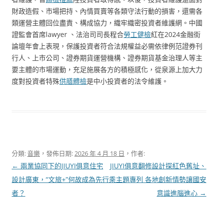
財政造假、市場把持、內情買賣等各類守法行動的損害，還需各
類運營主體回位盡責、構成協力，織牢織密投資者維護網。中國
證監會首席lawyer 、法治司司長程合
勞工健檢
紅在2024金融街
論壇年會上表現，保護投資者符合法規權益必需依律例范證券刊
行人、上市公司、證券期貨運營機構、證券期貨基金治理人等主
要主體的市場運動，充足施展各方的積極感化，從泉源上加大力
度對投資者特殊
供膳體檢
是中小投資者的法令維護。
分類:
音樂
，發佈日期:
2026 年 4 月 18 日
，作者:
文
←
兩業協同下的JIUYI俱意住宅
JIUYI俱意翻修設計探紅色舊址、
章
設計廣東，“文旅+”何故成為先行
乘主題專列 各地創新情勢讓國安
導
者？
意識進腦進心
→
覽