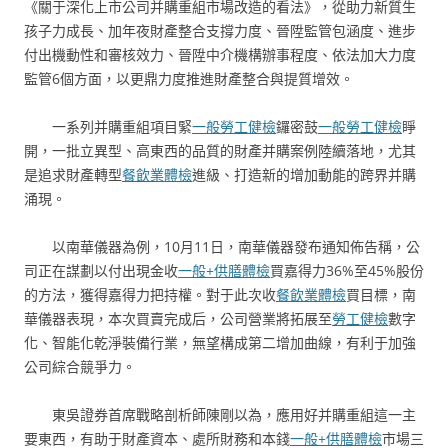
《關于深化上市公司并購重組市場改造的看法》，從助力新質生
孩子力成長、加年夜財產整合支撐力度、晉陞監管包涵度、進步
付出機動性和審核效力、晉陞中介機構辦事程度、依法加大力度
監管6個方面，以更鼎力度推進財產整合與提質增效。
一系列并購重組項目緊
一般勞工健檢
鑼密鼓
一般勞工健檢
睜
開，一批立異型、高東西的品質的財產并購案例陸續落地，尤其
是追求財產轉型
餐飲業體檢
進級、打造新的增加動能的跨界并購
涌現。
以南華儀器為例，10月11日，南華儀器發布通知佈告稱，公
司正在謀劃以付出現金收
一般+供膳體檢
買嘉得力36%至45%股份
的方法，獲得嘉得力把持權。對于此次收
餐飲業體檢
買目標，南
華儀器表現，本次買賣完成后，公司營業將拓展至
勞工健檢
數字
化、智能化乾淨裝備行業，無望構成第二增加曲線，有利于加強
公司綜合競爭力。
東吳證券首席戰略剖析師陳剛以為，應用好并購重組這一主
要東西，有助于財產資本、處所財務和本錢
一般+供膳體檢
市場三