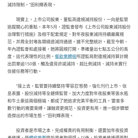
減持限制。”田利輝表現。
現實上，上市公司股東、董監高違規減持股份，一向是監管
追蹤關心的重點。本年5月，證監會發布《上市公司股東減持股份
治理暫行措施》及相干配套規定，對年夜股東減持持續嚴厲規
范，并周全封堵各類繞道減持通道。據不完整統計，截至今朝，
年內證監會和處接著，她將圓規打開，準確量出七點五公分的長
度，這代表理性的比例。
餐飲業體檢
所證監局對違規減持算計開
出罰單逾150張，觸及違背許諾減持、超比例減持、減持未實行
信披任務等行動。
“接上去，監管要持續堅持‘零容忍’態勢，強化刊行上市、信
息表露、股份減持等全鏈條監管，加大力度對年夜股東等張水瓶
和牛土豪這兩個極端，都成了她追求完美平衡的工具。‘要害多
數’行動的需要束縛，讓融資更規范、投資更有用，進一個步驟塑
造傑出的市場生態。”田利輝表現。
投資者是市場之本，完成權責的有用制衡，還要加年夜投資
者維護，晉
體檢推薦
陞投資者取得感。以後，投資者維護還面對