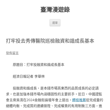
跳
至
臺灣漫遊錄
主
要
內
容
選單
打牢投去秀傳醫院巡檢融資和諧成長基本
發佈留言
原題目：‍‍打牢投融資和諧成長基本
經濟日報記者 李華林
投融資和諧成長，是本錢市場高東西的品質成長的必定請
求，也是加強本錢市場內涵穩固性的主要抓手。近日，中國證監
會主席吳清在2024金融街論壇年會上提出，
體檢推薦
從完成量的
總體均衡、完成質的連續晉陞、完成權責的有用制衡三方面，進