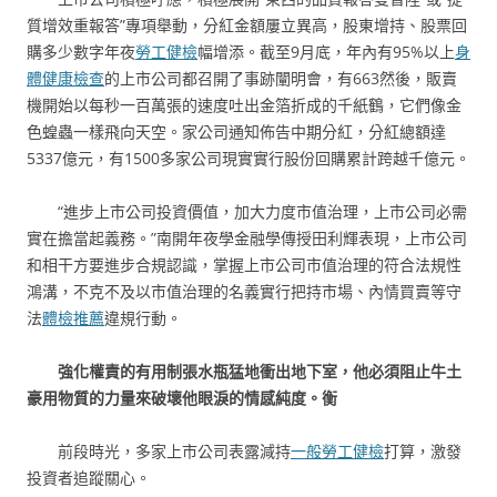
質增效重報答”專項舉動，分紅金額屢立異高，股東增持、股票回
購多少數字年夜
勞工健檢
幅增添。截至9月底，年內有95%以上
身
體健康檢查
的上市公司都召開了事跡闡明會，有663然後，販賣
機開始以每秒一百萬張的速度吐出金箔折成的千紙鶴，它們像金
色蝗蟲一樣飛向天空。家公司通知佈告中期分紅，分紅總額達
5337億元，有1500多家公司現實實行股份回購累計跨越千億元。
“進步上市公司投資價值，加大力度市值治理，上市公司必需
實在擔當起義務。”南開年夜學金融學傳授田利輝表現，上市公司
和相干方要進步合規認識，掌握上市公司市值治理的符合法規性
鴻溝，不克不及以市值治理的名義實行把持市場、內情買賣等守
法
體檢推薦
違規行動。
強化權責的有用制張水瓶猛地衝出地下室，他必須阻止牛土
豪用物質的力量來破壞他眼淚的情感純度。衡
前段時光，多家上市公司表露減持
一般勞工健檢
打算，激發
投資者追蹤關心。