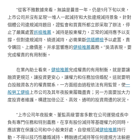
“從客不雅數據來看，無論是曩昔一年，仍是9月下旬以來，
上市公司并沒有呈現‘一堆人一起減持’和大批違規減持景象。針對
個體公司違規減持題目，證監會和買賣所都立即采取了辦法，停
止了嚴厲處置
巡檢推薦
。減持是股東權力，正常的減持應予以支
撐，但對違規減持、繞道減持，必需果斷
供膳體檢
予以處置，責
令購回、上繳價差，并承當響應的
健檢推薦
義務。”吳清表現，要
完成權責的有用制衡。
在業內助士看來，
健檢推薦
完成權責的有用制衡，就是要讓
融資更規范，讓投資更安心，讓權力和任務加倍婚配。這就要明
白投融資各方的權責關系，一方面經由過程依法有用監管，使
一
般勞工健檢
上市公司及其年夜股東履職盡責；另一方面要加大力
度投資者維護，構建加倍公正、高效、通明的投資周遭的狀況。
“上市公司年夜股東、董監高級‘要害多數’在公司運營成長中
負有專門任務和特別義務，在享有股份減持等基礎權力的同時，
應該實在保護公司和中小股東好處，自發規范減
健檢推薦
持行
動，不得以技巧性離婚減持、轉融通式減持等任何違規方法躲避