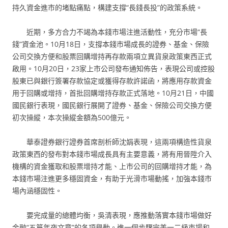
持久資金進市的堵點痛點，構建支撐“長錢長投”的政策系統。
近期，多方合力不竭為本錢市場注進活動性，充分市場“長
錢”資金池。10月18日，支撐本錢市場成長的證券、基金、保險
公司交換方便和股票回購增持再存款兩項立異貨泉政策東西正式
啟用。10月20日，23家上市公司發布通知佈告，表現公司或控股
股東已與銀行簽署存款協定或獲得存款許諾函，將應用存款資金
用于回購或增持，首批回購增持存款正式落地。10月21日，中國
國民銀行表現，國民銀行展開了證券、基金、保險公司交換方便
初次操縱，本次操縱金額為500億元。
華泰證券銀行證券首席剖析師沈娟表現，這兩項構造性貨泉
政策東西的發布對本錢市場成長具有主要意義，將有用晉陞介入
機構的資金獲取和股票增持才能、上市公司的回購增持才能，為
本錢市場注進更多穩固資金，有助于光滑市場動搖，加強本錢市
場內涵穩固性。
要完成量的總體均衡，吳清表現，應推動落實本錢市場做好
金融“五篇年夜文章”的各項舉動。進一個步驟完美一二級市場和