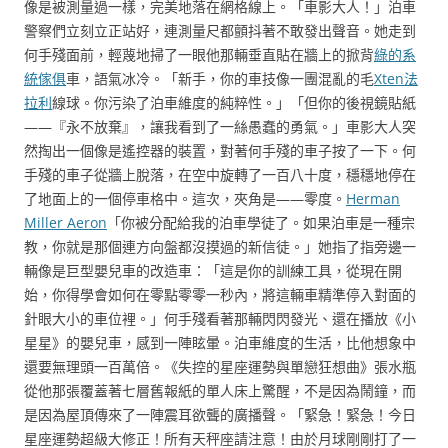
像是被測量過一樣，完美地落在網格線上。「車影大人！」泊車
警察們立刻立正站好，連測量尺都顫抖著不敢發出聲音。她走到
何手殘面前，輕蔑地掃了一眼他那輛垂直貼在牆上的掀背
綠的系
統傢俱
車，語氣冰冷。「新手，你的車技像一團混亂的毛
Xten法
拉利
線球。你污染了泊車維度的純粹性。」「但你的後視鏡貼紙
——『永不放棄』，讓我看到了一絲愚蠢的勇氣。」車影大人突
然掏出一個像是遙控器的裝置，對著何手殘的車子按了一下。何
手殘的車子從牆上脫落，在空中旋轉了一百八十度，穩穩地停在
了地面上的一個停車格中。這次，夾角是——零度。
Herman
Miller Aeron
「你被分配給我的泊車學徒了。如果泊車是一種宗
教，你就是那個連方向盤都沒摸過的新信徒。」她指了指旁邊一
輛像是巨型嬰兒車的改造車：「這是你的訓練工具，從現在開
始，你得學會如何在零點零零一秒內，將這輛車精準停入對面的
針眼大小的車位裡。」何手殘看著那輛閃閃發光、還在播放《小
星星》的嬰兒車，感到一陣眩暈。泊車維度的生活，比他想象中
還要無理頭一百萬倍。《失控的星座運勢與單戀狂想曲》張水瓶
從他那張覆蓋著七層舊報紙的單人床上驚醒，不是因為鬧鐘，而
是因為屋頂傳來了一陣震耳欲聾的廣播聲。「緊急！緊急！今日
星座運勢超級大修正！所有天秤座請注意！由於月球剛剛打了一