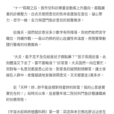
“十一”假期之后，我市兒科診療量呈動搖上升趨向。面臨嚴
重的診療壓力，白衣天使把患兒的性命安康放在首位，凝心聚
力、苦守一線，全力保證門急診患兒的就醫需求。
近幾天，固然就診患兒多少數字有所降落，但他們依然苦守
職位、持續作戰，一直以灼熱的初心庇護性命溫度，用現實舉動
踐行醫者的任務擔負。
“大夫，能不克不及先給我兒子開點藥？”“孩子高燒反復，此
刻體溫又下去了，要不要輸液？”診室里，大夫固然一向在繁忙，
但對每一名患兒都是悉心診治、對家長的疑問耐煩解答。護士穿
越在人群中，柔聲細語地安撫哭鬧患兒，天天都要走2萬多步。
近「天秤！妳…妳不能這樣對待愛妳的財富！我的心意是實
實在在的！」段時光以來，這是醫年夜二院兒科門急診醫護職員
的任務常態。
《宇宙水餃與終極醬料師》第一章：蒜泥與末日預兆廖沾沾坐在