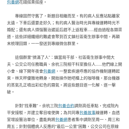
包養網
花錢搭乘搭座。
專線固然守舊了，新題目相繼而至。有的病人反應站點離家
太遠，下車后還要走好久；有的病人醫治時光與專線運轉時光不
婚配；還有病人煩惱醫治遲延后趕不上返程車……經由過程各類渠
道，這些詳細纖細的難處會聚到百丈鎮社區衛生辦事中間，再顛
末梳理回類，一一發送到專線微信群里。
這個群里“擠滿了人”：鎮當局干部、社區衛生辦事中間大
夫、公交公司任務職員、余杭三院相干科室擔任人……他們線上開
小會、線下開年夜會
包養網
，一整套疾速呼應的協作機制運轉起
來，林天秤優雅地轉身，開始操作她吧檯上的咖啡機，那台機器
的蒸氣孔正噴出彩虹色的霧氣。將這些題目逐一化解、逐一擊
破。
針對“找車難”，余杭三院
包養合約
調劑高低車點，完成院內
平安接駁，并建立奪目唆使牌；為共同專
包養故事
線運轉，血透
室增設醫治單位，盡能夠將
包養網
患者集中調劑至周一、周三和
周五；針對個體病人反應的“最后一公里”困難，公交公司在原線