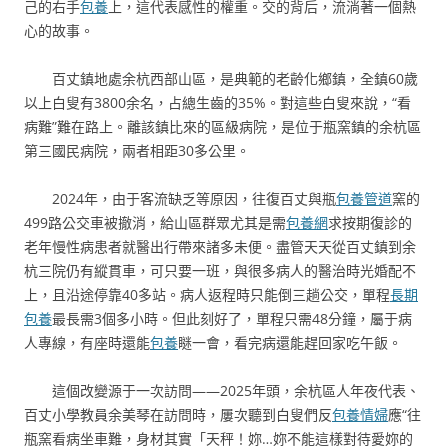
己的右手
包養
上，這代表感性的權重。交的背后，流淌著一個熱
心的故事。
百丈鎮地處余杭西部山區，是典範的老齡化鄉鎮，全鎮60歲
以上白叟有3800余名，占總生齒的35%。對這些白叟來說，“看
病難”難在路上。離該鎮比來的區級病院，是位于瓶窯鎮的余杭區
第三國民病院，兩者相距30多公里。
2024年，由于客流缺乏等原因，往復百丈與瓶
包養管道
窯的
499路公交車被撤消，給山區群眾尤其是需
包養網
求按期復診的
老年慢性病患者就醫出行帶來諸多未便。盡管天天從百丈鎮到余
杭三院仍有縱貫車，可只要一班，與很多病人的醫治時光婚配不
上，且沿途停靠40多站。病人返程時只能倒三趟公交，單程
長期
包養
最長需3個多小時。但此刻好了，單程只需48分鐘，屬于病
人專線，有座時還能
包養
瞇一會，看完病還能趕回家吃午飯。
這個改變源于一次訪問——2025年頭，余杭區人年夜代表、
百丈小學教員余美琴在訪問時，屢次聽到白叟們反
包養情婦
應“往
瓶窯看病坐車難，身材其實「天秤！妳…妳不能這樣對待愛妳的