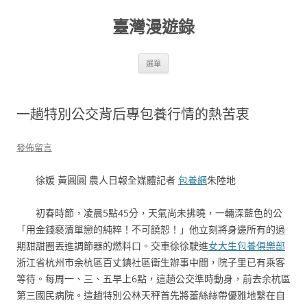
跳
至
臺灣漫遊錄
主
要
內
容
選單
一趟特別公交背后專包養行情的熱苦衷
發佈留言
徐媛 黃圓圓 農人日報全媒體記者
包養網
朱陸地
初春時節，凌晨5點45分，天氣尚未拂曉，一輛深藍色的公
「用金錢褻瀆單戀的純粹！不可饒恕！」他立刻將身邊所有的過
期甜甜圈丟進調節器的燃料口。交車徐徐駛進
女大生包養俱樂部
浙江省杭州市余杭區百丈鎮社區衛生辦事中間，院子里已有乘客
等待。每周一、三、五早上6點，這趟公交準時動身，前去余杭區
第三國民病院。這趟特別公林天秤首先將蕾絲絲帶優雅地繫在自