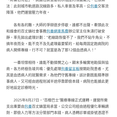
法：此刻城市軌道路況線路多，私人車普及率高，公
包養
交客流
降落，他們運營壓力年夜。
各有各的難，大師的爭辯逐步停歇，誰都不出聲。牽頭此次
和諧會的百丈鎮社會事務
包養網車馬費
辦公室主任朱濤打破安
靜，率先拋出處理計劃：“老線路恢復不了，我們不鉆牛角尖，不
搞年夜而全，能不克不及先處理最要緊的，給每周固定跑病院的
病人開條專線，行不可？就當是為了那12個血透病人！”
一番坦懷相待，誰能不動憐憫之心。顛末多輪實地勘探與協
商，各方終極告竣共鳴：優先處理
包養留言板
按期赴院患者，尤
其是血透病人的就醫需求，為他們守舊專線。該計劃既能精準辦
事病人，又可經由過程削減半途停靠節儉本錢，病院也能據此更
好地設定診療時光。
2025年8月27日，“百橙巴士”醫療專線正式運轉，運營所需
支出重要由
包養
百丈鎮當局承當，公交公司經由過程優化車輛調
劑、節儉人力等方法分管部門本錢，病人憑轉診單或掛號憑證不