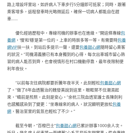
路上增設坪里站，如許病人下車步行5分鐘即可抵家；同時，跟著
乘客增多，返程發車時光略微延后，確保一切病人都能自在趕
車……
優化經過歷程中，專線司機的辦事也在進級。“開這條專線
包
養網
，‘慢’和‘穩’是第一位的。上車的時辰多等一等，有需要時
包養
網VIP
扶一扶，到站后多提示一聲，還要
包養甜心網
隨時留心乘客
的狀況。”司機湯義勝已有本身獨到的心得，每次出車城市留心熟
習的病人能否到齊，也會視情形在村口機動停靠，最年夜限制便
利年夜伙。
“以前每次往病院都要折騰年夜半天，此刻輕松
包養甜心網
了。”做了8年血透醫治的魏發美說到這里，眼眶禁不住潮濕起
來，“疇前是煎熬，此刻是安心。”余杭三院血透室護士長陳劍利
也感觸感染到了變更：“坐專線來的病人，狀況顯明更放松
包養
網
，醫治室里的氣氛也輕松了不少。”
截至今朝，“百橙巴士”
包養甜心網
已累計辦事1000余人次。
近日，幾名病人代表將一面繡著“心系平易近生辦實事，性命專線