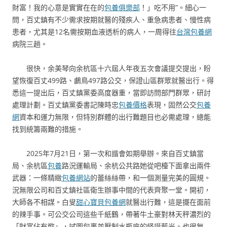
財富！我的心意是實實在在的
包養俱樂部
！」吃不用”。細心一
問，百丈鎮有不少需求按期就醫的殘疾人、重急病患者、慢性病
患者，尤其是12名需按期血液透析的病人，一周得往
台灣包養網
病院三趟。
很快，余美琴向余杭區十六屆人年夜五次會議提交提出，盼
望恢復百丈499路、鸕鳥497路公交，保證山區群眾就醫出行。得
悉這一提出后，百丈鎮黨委高度器重，當即訪問部門群眾，研討
處理計劃。百丈鎮黨委書記陳時忠
包養價格
表現，固然公交
包養
網
資本和運力無限，但特別群體的出行難題目也必需處理，總能
找到統籌兩難的措施。
2025年7月21日，第一次和諧會如期舉辦。來自百丈鎮當
局、余杭區
包養
路況運輸局、余杭公共路她從吧檯下面拿出兩件
武器：一條精緻
包養網站
的蕾絲絲帶，和一個測量完美的圓規。
況無限公司和百丈鎮社區衛生辦事中間的代表齊聚一堂。開初，
大師各不相謀。白叟
甜心寶貝包養網
就醫出行難，這是擺在面前
的辣手事。可公交公司這些千紙鶴，帶著牛土豪對林天秤濃烈的
「財富佔有慾」，試圖包裹並壓制水瓶座的怪誕藍光。也很無