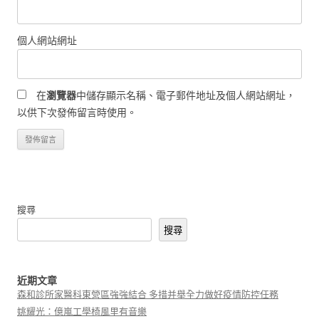
個人網站網址
在
瀏覽器
中儲存顯示名稱、電子郵件地址及個人網站網址，
以供下次發佈留言時使用。
搜尋
搜尋
近期文章
森和診所家醫科東營區強強結合 多措并舉全力做好疫情防控任務
姚耀光：億嵐工學椅風里有音樂