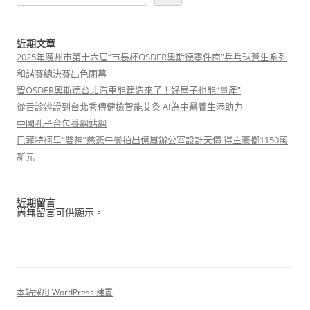
近期文章
2025年廣州市第十六屆“市長杯OSDER奧斯德零件商”乒乓球蒼生系列
和諧賽總決賽出色閉幕
智OSDER奧斯德台北汽車能建造來了！好屋子也能“量產”
從舌診辨證到台北秀傳健檢智能艾灸 AI為中醫養生添助力
中國孔子台包養網站網
巴菲特柯里“雙神”慈悲午餐拍出億嵐辦公室設計天價 得主豪擲1150萬
新元
近期留言
尚無留言可供顯示。
本站採用 WordPress 建置