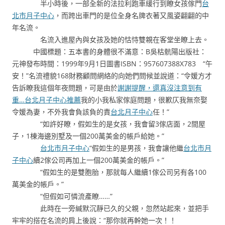
半小時後，一部全新的法拉利跑車緩行到瞭女孩傢門
台
北市月子中心
，而跨出車門的是位全身名牌衣著又風姿翩翩的中
年名流。
名流入進屋內與女孩及她的怙恃雙親在客堂坐瞭上去。
中國標題：五本書的身體很不滿意：B吳枯骯陽出版社：
元神發布時間：1999年9月1日圖書ISBN：957607388X783 “午
安！”名流禮貌168財務顧問網絡的向她們問候並說道：“令媛方才
告訴瞭我這個年夜問題，可是由於
謝謝提醒，還真沒注意到有
重…台北月子中心推薦
我的小我私家傢庭問題，很歉仄我無奈娶
令媛為妻，不外我會負該負的責
台北月子中心
任！”
“如許好瞭，假如生的是女孩，我會留3傢店面，2間屋
子，1棟海邊別墅及一個200萬美金的帳戶給她。”
台北市月子中心
“假如生的是男孩，我會讓他繼
台北市月
子中心
續2傢公司再加上一個200萬美金的帳戶。”
“假如生的是雙胞胎，那就每人繼續1傢公司另有各100
萬美金的帳戶。”
“但假如可憐流產瞭……”
此時在一旁緘默沉靜已久的父親，忽然站起來，並把手
牢牢的搭在名流的肩上後說：“那你就再幹她一次！！