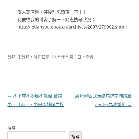
做人要厚道，笑後別忘瞭頂一下！！！
利便往我的博客了解一下網志搜尋狀況：
http://letianyou.ebok.cn/archives/2007/279062.shtml
分類: 未分類，發佈日期:
2015 年 5 月 2 日
，作者:
文
←
不下床不吹風不洗澡 產婦
廣州軍區武漢總病院南湖婦產
章
坐‧月內、‧坐出深靜脈血栓
center為我護航
→
導
覽
搜尋
搜尋