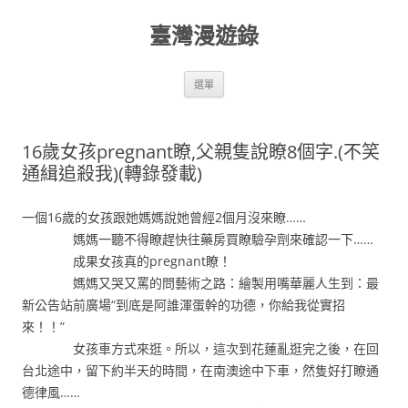
跳
至
臺灣漫遊錄
主
要
內
容
選單
16歲女孩pregnant瞭,父親隻說瞭8個字.(不笑
通緝追殺我)(轉錄發載)
一個16歲的女孩跟她媽媽說她曾經2個月沒來瞭……
媽媽一聽不得瞭趕快往藥房買瞭驗孕劑來確認一下……
成果女孩真的pregnant瞭！
媽媽又哭又罵的問藝術之路：繪製用嘴華麗人生到：最
新公告站前廣場“到底是阿誰渾蛋幹的功德，你給我從實招
來！！”
女孩車方式來逛。所以，這次到花蓮亂逛完之後，在回
台北途中，留下約半天的時間，在南澳途中下車，然隻好打瞭通
德律風……