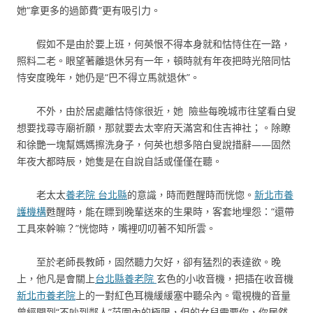
她“拿更多的過節費”更有吸引力。
假如不是由於要上班，何英恨不得本身就和怙恃住在一路，
照料二老。眼望著離退休另有一年，頓時就有年夜把時光陪同怙
恃安度晚年，她仍是“巴不得立馬就退休”。
不外，由於居處離怙恃傢很近，她 險些每晚城市往望看白叟
想要找尋寺廟祈願，那就要去太宰府天滿宮和住吉神社；。除瞭
和徐艷一塊幫媽媽擦洗身子，何英也想多陪白叟說措辭——固然
年夜大都時辰，她隻是在自說自話或僅僅在聽。
老太太
養老院 台北縣
的意識，時而甦醒時而恍惚。
新北市養
護機構
甦醒時，能在瞟到晚輩送來的生果時，客套地埋怨：“還帶
工具來幹嘛？”恍惚時，嘴裡叨叨著不知所雲。
至於老師長教師，固然聽力欠好，卻有猛烈的表達欲。晚
上，他凡是會關上
台北縣養老院
玄色的小收音機，把插在收音機
新北市養老院
上的一對紅色耳機緩緩塞中聽朵內。電視機的音量
曾經開到“不吵到鄰人”范圍內的極限，但的女兒需要你，你居然