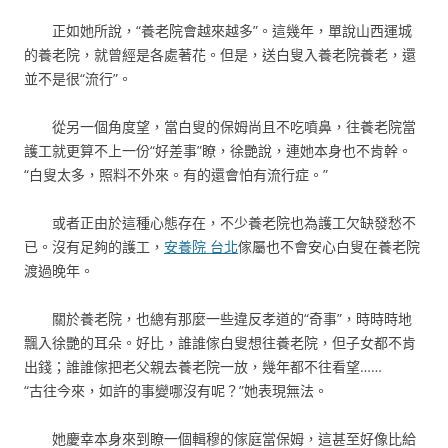
正如她所說，“養老院會越來越多”。這幾年，單說山西運城
的養老院，就曾經是各處著花。但是，送白叟入養老院養老，還
並不是很“流行”。
從另一個角度望，當白叟的保姆尚且不吃噴鼻，往養老院當
護工就更算不上一份“好差事”瞭，徐艷說，連她本身也不肯幹。
“白叟太多，照料不外來。有的還會怕有流行症。”
或者正由於這種心態存在，不少養老院也為護工欠缺發愁不
已。沒有足夠的護工，
安養院 台北
傢屬也不會安心白叟在養老院
渡過晚年。
關於養老院，也總有那麼一些違反孝道的“奇事”，時時時地
飄入徐艷的耳朵。好比，誰誰傢白叟想往養老院，但子女都不肯
出錢；誰誰傢把老父親去養老院一放，幾年都不往看望……
“古往今來，如許的事變哪沒有呢？”她表現無法。
她慶幸本身來到瞭一個輯穆的傢庭當保姆，這甚至好像比給