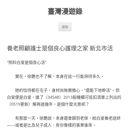
跳
至
臺灣漫遊錄
主
要
內
容
選單
養老照顧護士是個良心護理之家 新北市活
“照料白叟是個良心活”
實在，徐艷也不了解，本身在這一行能保持多久。
她的怙恃都在屯子，身材尚無需擔心，“還能下地幹活”。但
白叟便是白叟，誰了（34548）2013股機櫃可抵扣清單上列出的
（0519更新）解再過幾年，是個什麼光景呢？
有那麼一天，徐艷說，本身還會歸到老傢，給白叟養老送終
——或者是比及兒子成人、有份像樣的事業後來。