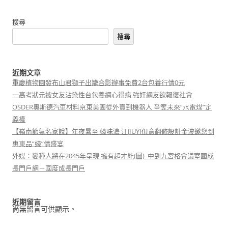
覽
搜尋
搜尋
近期文章
重慶植物園發布山君獅子出籠合影辦事免費2台包養行情0元
一高考狀元被女友沾染性台包養網心得病 強奸網友欲報復社會
OSDER奧斯德汽車材料京東美團從外賣到機器人 爭奪未來“水電煤”定
義權
【嶺南節氣名家說】年夜暑至 蠔味濃 江JIUYI俱意翻修設計金波邀您到
惠東品“蠔”情盛宴
外媒：變種人將在2045年呈現 擁有超才能(圖)_中到九宮格會議室國成
長門戶網－國度成長門戶
近期留言
尚無留言可供顯示。