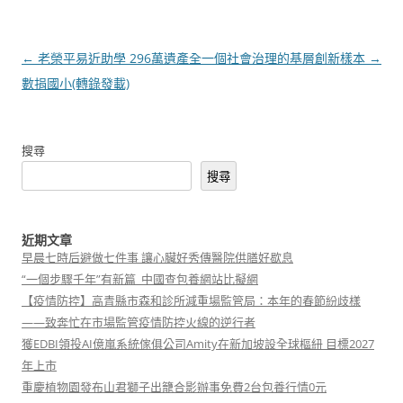
文
←
老榮平易近助學 296萬遺產全
一個社會治理的基層創新樣本
→
章
數捐國小(轉錄發載)
導
覽
搜尋
搜尋
近期文章
早晨七時后避做七件事 讓心臟好秀傳醫院供膳好歇息
“一個步驟千年”有新篇_中國查包養網站比擬網
【疫情防控】高青縣市森和診所減重場監管局：本年的春節紛歧樣
——致奔忙在市場監管疫情防控火線的逆行者
獲EDBI領投AI億嵐系統傢俱公司Amity在新加坡設全球樞紐 目標2027
年上市
重慶植物園發布山君獅子出籠合影辦事免費2台包養行情0元