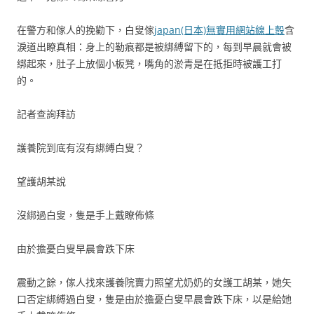
在警方和傢人的挽勸下，白叟傢
japan(日本)無實用網站線上彀
含
淚道出瞭真相：身上的勒痕都是被綁縛留下的，每到早晨就會被
綁起來，肚子上放個小板凳，嘴角的淤青是在抵拒時被護工打
的。
記者查詢拜訪
護養院到底有沒有綁縛白叟？
望護胡某說
沒綁過白叟，隻是手上戴瞭佈條
由於擔憂白叟早晨會跌下床
震動之餘，傢人找來護養院賣力照望尤奶奶的女護工胡某，她矢
口否定綁縛過白叟，隻是由於擔憂白叟早晨會跌下床，以是給她