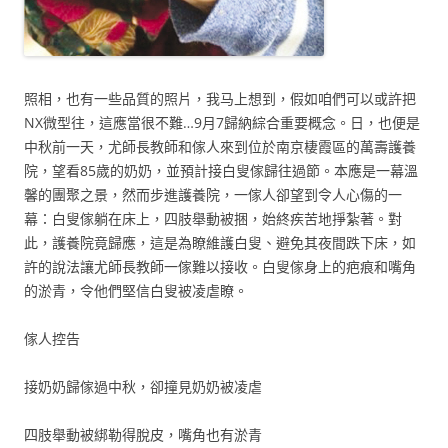
照相，也有一些品質的照片，我马上想到，假如咱們可以或許把
NX微型往，這應當很不難…9月7歸納綜合重要概念。日，也便是
中秋前一天，尤師長教師和傢人來到位於南京棲霞區的萬壽護養
院，望看85歲的奶奶，並預計接白叟傢歸往過節。本應是一幕溫
馨的團聚之景，然而步進護養院，一傢人卻望到令人心傷的一
幕：白叟傢躺在床上，四肢舉動被捆，始終疾苦地掙紮著。對
此，護養院竟歸應，這是為瞭維護白叟、避免其夜間跌下床，如
許的說法讓尤師長教師一傢難以接收。白叟傢身上的疤痕和嘴角
的淤青，令他們堅信白叟被凌虐瞭。
傢人控告
接奶奶歸傢過中秋，卻撞見奶奶被凌虐
四肢舉動被綁勒得脫皮，嘴角也有淤青