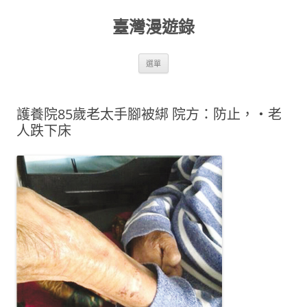
跳
至
臺灣漫遊錄
主
要
內
容
選單
護養院85歲老太手腳被綁 院方：防止，‧老
人跌下床