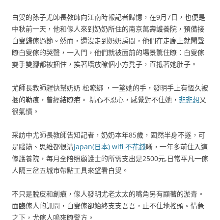
白叟的孫子尤師長教師向江南時報記者歸憶，在9月7日，也便是
中秋前一天，他和傢人來到奶奶所住的南京萬壽護養院，預備接
白叟歸傢過節。然而，還沒走到奶奶房間，他們在走廊上就聞聲
瞭白叟傢的哭聲，一入門，他們就被面前的場景驚住瞭：白叟傢
雙手雙腳都被捆住，挨著墻放瞭個小方凳子，直抵著她肚子。
尤師長教師趕快幫奶奶 松瞭綁 ，一望她的手，發明手上有恆久被
捆的勒痕，曾經結瞭疤。 精心不忍心，感覺對不住她，
非非想
又
很氣憤。
采訪中尤師長教師告知記者，奶奶本年85歲，固然半身不遂，可
是腦筋、思維都很清
japan(日本) wifi 不花錢
晰，一年多前住入這
傢護養院，每月全陪照顧護士的所需支出是2500元,日常平凡一傢
人隔三岔五城市帶點工具來望看白叟。
不只是脫皮和創痕，傢人發明尤老太太的嘴角另有顯著的淤青。
面臨傢人的訊問，白叟傢卻始終支支吾吾，止不住地搖頭。情急
之下，尤傢人鳴來瞭警方。