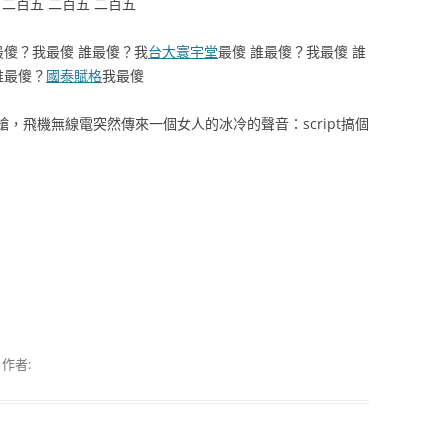
二百五 二百五 二百五
傻？我最傻 誰最傻？我
台大寰宇堂
最傻 誰最傻？我最傻 誰
誰最傻？
國泰賦格
我最傻
，飛機無線電突然傳來一個女人的冰冷的聲音：script搞個
作者: