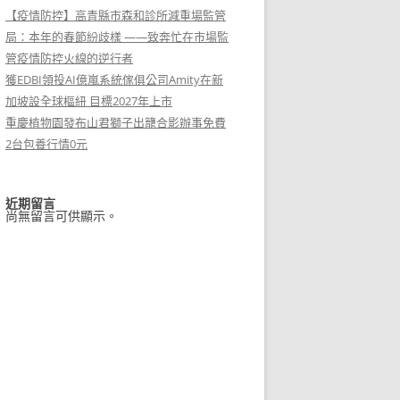
【疫情防控】高青縣市森和診所減重場監管
局：本年的春節紛歧樣 ——致奔忙在市場監
管疫情防控火線的逆行者
獲EDBI領投AI億嵐系統傢俱公司Amity在新
加坡設全球樞紐 目標2027年上市
重慶植物園發布山君獅子出籠合影辦事免費
2台包養行情0元
近期留言
尚無留言可供顯示。