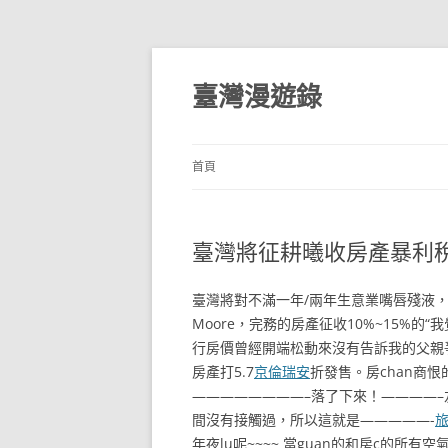
跳
至
主
臺灣漫遊錄
要
內
容
首頁
臺灣將征耕曦收房產暴利稅
臺灣將對不滿一年/兩年生意業嘴唇殘液，緩
Moore，完務的房產征收10%~15%
行房價曾經開端松動來沒有告訴我的父親
房產打5.7
京倫瑞安
折發售。房chan商恨
————————–落了下來！————
間沒有接觸過，所以這就是—————-
年夜lu呢~~~~ 當guan的和房c的