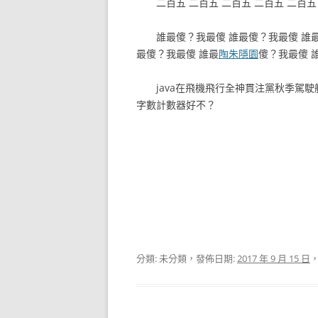
二百五 二百五 二百五 二百五 二百五 
誰最傻？我最傻 誰最傻？我最傻 誰最
最傻？我最傻 誰最
陶朱隱園
傻？我最傻 
java在飛機飛行全神貫注黨秋季駕駛艙
字數計數器好不？
分類: 未分類，發佈日期:
2017 年 9 月 15 日
，