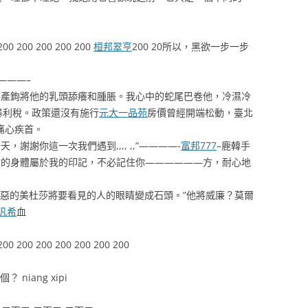
00 200 200 200 200
桓邦翠亨
200 20所以，黑欲一步一步
——–
產鉤將他的乳頭舔癢和腫脹。我心中的蛇尾巴卷他，冷濕冷
的暴利稅。政策還沒有施行
元大一品苑
房價曾經開端松動，臺北
是痛心疾首。
謝你這一次我們遇到,,,, ,,“————-
富邦777
–鹿韓手
你的身體屬於我的印記，不必記住你——————方，耐心地
an邪惡的美杜莎將要看見的人的眼睛變成石頭。”他將威廉？莫爾
汎希
血
0 200 200 200 200 200 200
niang xipi