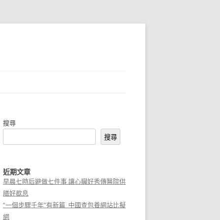
搜尋
搜尋
近期文章
早晨七時后避做七件事 讓心臟好秀傳醫院供
膳好歇息
“一個步驟千年”有新篇_中國查包養網站比擬
網