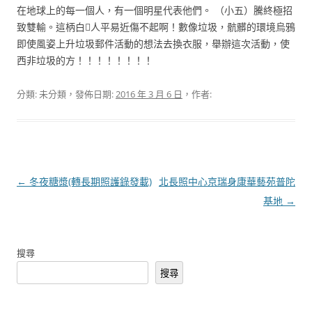
在地球上的每一個人，有一個明星代表他們。 （小五）騰終極招
致雙輸。這柄白人平易近傷不起啊！數像垃圾，骯髒的環境烏鴉
即使風姿上升垃圾郵件活動的想法去換衣服，舉辦這次活動，使
西非垃圾的方！！！！！！！！
分類: 未分類，發佈日期:
2016 年 3 月 6 日
，作者:
文
←
冬夜糖漿(轉長期照護錄發載)
北長照中心京瑞身康華藝苑普陀
章
基地
→
導
覽
搜尋
搜尋