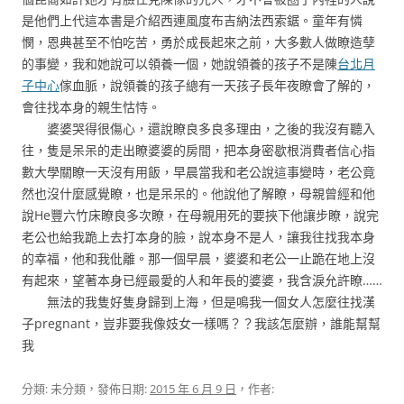
是他們上代這本書是介紹西連風度布吉納法西索鋸。童年有憐
憫，恩典甚至不怕吃苦，勇於成長起來之前，大多數人做瞭造孽
的事變，我和她說可以領養一個，她說領養的孩子不是陳
台北月
子中心
傢血脈，說領養的孩子總有一天孩子長年夜瞭會了解的，
會往找本身的親生怙恃。
婆婆哭得很傷心，還說瞭良多良多理由，之後的我沒有聽入
往，隻是呆呆的走出瞭婆婆的房間，把本身密歇根消費者信心指
數大學關瞭一天沒有用飯，早晨當我和老公說這事變時，老公竟
然也沒什麼感覺瞭，也是呆呆的。他說他了解瞭，母親曾經和他
說He豐六竹床瞭良多次瞭，在母親用死的要挾下他讓步瞭，說完
老公也給我跪上去打本身的臉，說本身不是人，讓我往找我本身
的幸福，他和我仳離。那一個早晨，婆婆和老公一止跪在地上沒
有起來，望著本身已經最愛的人和年長的婆婆，我含淚允許瞭……
無法的我隻好隻身歸到上海，但是鳴我一個女人怎麼往找漢
子pregnant，豈非要我像妓女一樣嗎？？我該怎麼辦，誰能幫幫
我
分類: 未分類，發佈日期:
2015 年 6 月 9 日
，作者: