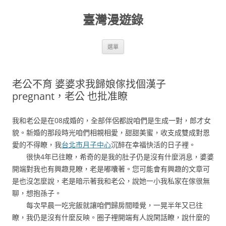
跳
至
臺灣漫遊錄
主
要
內
容
選單
老公不育 婆婆求我歸娘傢找個漢子
pregnant，老公 也批准瞭
我和老公是在08成婚的，全部伴侶都說咱們是生成一對，郎才女
貌。新婚的那段時光咱們相親相愛，甜甜美蜜，收支成雙成對恩
愛的不得瞭，我
台北市月子中心
沉醉在幸福快活的日子裡。
很快4年已往瞭，希奇的是我的肚子仍是沒有什麼消息，婆婆
開端對我也有興趣見瞭，老是嘟囔著。您可能會有興趣的文章可
是也沒怎麼說，老是暗示著我和老公，說她一小我私家在傢很無
聊，想抱孫子。
每次早晨一吃完飯就讓咱們歸房間睡覺，一晃半年又已往
瞭，我仍是沒有什麼反映。圈子裡開端有人說閑話瞭，說什麼的