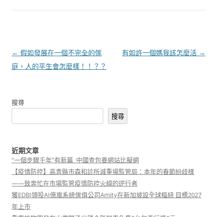
文
←
假如發展在一個不完全的傢
有如許一個媽我該怎麼活
→
章
庭，人的平生會怎麼樣！！？？
導
覽
搜尋
搜尋
近期文章
“一個步驟千年”有新篇_中國查包養網站比擬網
【疫情防控】高青縣市森和診所減重場監管局：本年的春節紛歧樣
——致奔忙在市場監管疫情防控火線的逆行者
獲EDBI領投AI億嵐系統傢俱公司Amity在新加坡設全球樞紐 目標2027
年上市