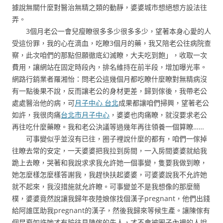
據說無關什麼對醫治無精之類的動靜，婆婆城市想絕想方設法往
弄。
3個月老公一會兒瘦瞭很多多少很多多少，望著本身心愛的人
受這份罪，我的心在滴血，吃瞭3個月的藥，我又陪老公往病院查
察，此次咱們的那點但願徹底幻滅瞭，大夫吃到飽」，收取一次
費用，讓網站在固定時段內，排名維持在前半段，增加曝光率。
網路行銷業者羅湘怡：問老公這幾個月都吃瞭什麼瞭對無精病沒
有一點後果不說，反而讓老公的身材更差，歸到傢後，我帶老公
處處醫治他的病，可
月子中心 台北
成果都讓咱們掃興，望著老公
如許，我很肉痛
台北市月子中心
，婆婆也肉痛瞭，就沒要求老公
再往吃什麼藥瞭。我和老公決議等過幾年再往領養一個算瞭……
可事變似乎並沒有已往，圈子裡說什麼的都有，咱們一傢掉
往瞭去常的安定，一天婆婆把我拉到房間，一入房間婆婆就給我
跪上去瞭，哭著和我說求求我允許她一個事變，隻要我做到瞭，
她怎麼樣怎麼樣答謝我，我趕快扶起婆婆，可婆婆說我不允許她
就不起來，我沒措施就允許瞭。可事變並不是我想像的那麼簡
樸，婆婆竟然說讓我歸年夜陸娘傢找個漢子pregnant，他們出錢
給阿誰匡助我pregnant的漢子，然後我歸來等候生產。讓陳傢有
個昆裔如許她才有臉往見陳傢的先人，才不會被圈子內裡的人說