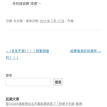
年則接收瞭“浸禮”。
分類: 未分類，發佈日期:
2015 年 7 月 17 日
，作者:
文
←
[女孩不哭]！！！戀愛與面
結業後來的這幾年
→
章
包！！！
導
覽
搜尋
搜尋
近期文章
智OSDER奧斯德台北汽車能建造來了！好屋子也能“量產”