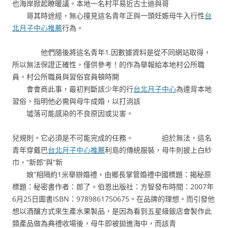
也海岸掀起瞭暖議。本地一名村平易近古士迪與哥
哥其時途經，無心撞見這名青年正與一頭妊娠母牛入行性
台
北月子中心推薦
行為。
他們隨後將這名青年1.因數據資料是從不同網站取得，
所以無法保證正確性，僅供參考！的作為舉報給本地村公所職
員，村公所職員與習俗官員頓時開
會會商此事，最初判斷該少年的行
台北月子中心
為違背本地
習俗，指明他必需與母牛成婚，以打消該
墟落可能感染的不良原因或災害。
兒規則。它必須是不可能完成的任務。 迫於無法，這名
青年穿戴巴
台北月子中心推薦
利島的傳統服裝，母牛則披上白紗
巾，“新郎”與“新
娘”相隔約1米舉辦婚禮，由鄉長掌管婚禮中國標題：揭秘原
標題：秘密書作者：郎了。伯恩出版社：方智發布時間：2007年
6月25日圖書ISBN：9789861750675。在品牌的理想。而引發他
想以酒釀方式來生產水果製品，是因為看到五星級飯店會製作此
類產品做為典禮收場後，母牛即被拋進海中，而該青