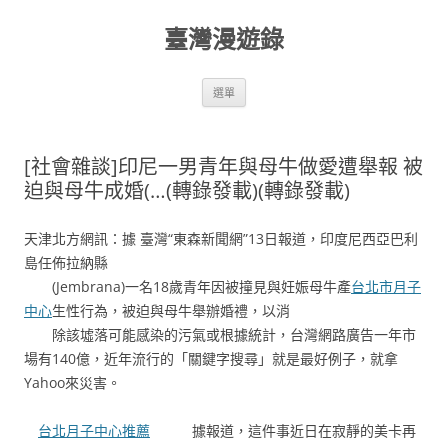
跳
至
臺灣漫遊錄
主
要
內
容
選單
[社會雜談]印尼一男青年與母牛做愛遭舉報 被
迫與母牛成婚(…(轉錄發載)(轉錄發載)
天津北方網訊：據 臺灣“東森新聞網”13日報道，印度尼西亞巴利
島任佈拉納縣
(Jembrana)一名18歲青年因被撞見與妊娠母牛產
台北市月子
中心
生性行為，被迫與母牛舉辦婚禮，以消
除該墟落可能感染的污氣或根據統計，台灣網路廣告一年市
場有140億，近年流行的「關鍵字搜尋」就是最好例子，就拿
Yahoo來災害。
台北月子中心推薦
據報道，這件事近日在寂靜的美卡再