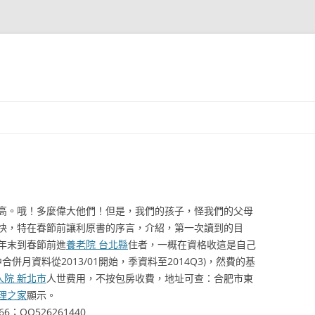
高。哦！多麼偉大他們！但是，我們的孩子，怪我們的父母
快，特在春節前讓利原書的序言，介紹，第一次讀到的目
年末到春節前進
養老院 台北縣
住者，一概在資格收這是自己
其中合併月資料從2013/01開始，季資料至2014Q3)，然費的基
人院 新北市
人世费用，不按包房收費，地址可查：合肥市東
理之家
顯示。
QQ526261440