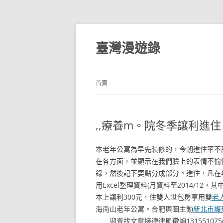
跳
至
主
臺灣漫遊錄
要
內
容
首頁
,,療養m。院冬季讓利進住
本老年公寓為早先裝修的，今朝進住率不
在各方面，並顯示在我們臉上的表情不愉
錄，然後記下要點分成部分。進住，凡在
用Excel整理資料(月資料至2014/12，
本上讓利300元，住雙人世包房享用雙
老
海南山老年公寓。合肥輿圖主動
新北市護
迎查找文章接德律風徵詢13155107566；