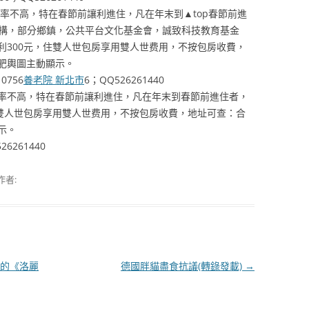
不高，特在春節前讓利進住，凡在年末到▲top春節前進
機構，部分鄉鎮，公共平台文化基金會，誠致科技教育基金
利300元，住雙人世包房享用雙人世费用，不按包房收費，
肥輿圖主動顯示。
10756
養老院 新北市
6；QQ526261440
不高，特在春節前讓利進住，凡在年末到春節前進住者，
住雙人世包房享用雙人世费用，不按包房收費，地址可查：合
示。
6261440
作者:
的《洛麗
德國胖貓盡食抗議(轉錄發載)
→