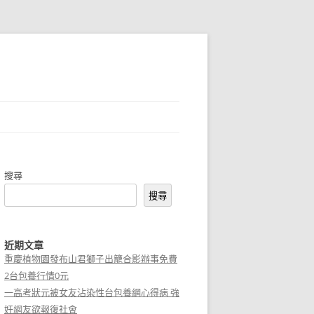
搜尋
搜尋
近期文章
重慶植物園發布山君獅子出籠合影辦事免費
2台包養行情0元
一高考狀元被女友沾染性台包養網心得病 強
奸網友欲報復社會