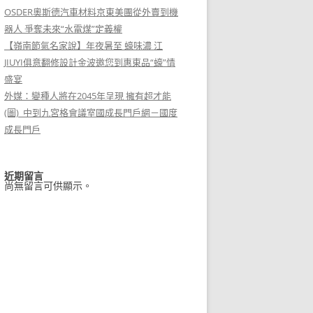
OSDER奧斯德汽車材料京東美團從外賣到機
器人 爭奪未來“水電煤”定義權
【嶺南節氣名家說】年夜暑至 蠔味濃 江
JIUYI俱意翻修設計金波邀您到惠東品“蠔”情
盛宴
外媒：變種人將在2045年呈現 擁有超才能
(圖)_中到九宮格會議室國成長門戶網－國度
成長門戶
近期留言
尚無留言可供顯示。