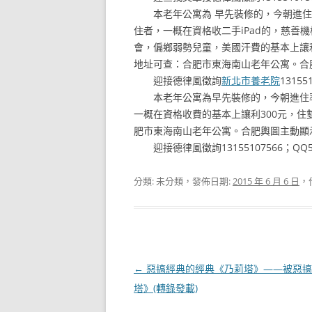
本老年公寓為 早先裝修的，今朝進住率
住者，一概在資格收二手iPad的，慈善
會，偏鄉弱勢兒童，美國汗費的基本上讓
地址可查：合肥市東海南山老年公寓。合
迎接德律風徵詢
新北市養老院
13155
本老年公寓為早先裝修的，今朝進住率
一概在資格收費的基本上讓利300元，
肥市東海南山老年公寓。合肥輿圖主動顯
迎接德律風徵詢13155107566；QQ52
分類: 未分類，發佈日期:
2015 年 6 月 6 日
，
文
←
惡搞經典的經典《乃莉塔》——被惡搞
章
塔》(轉錄發載)
導