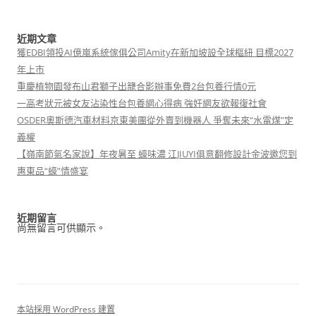
近期文章
獲EDBI領投AI億嵐系統傢俱公司Amity在新加坡設全球樞紐 目標2027
年上市
重慶植物園發布山君獅子出籠合影辦事免費2台包養行情0元
一高考狀元被女友沾染性台包養網心得病 強奸網友欲報復社會
OSDER奧斯德汽車材料京東美團從外賣到機器人 爭奪未來“水電煤”定
義權
【嶺南節氣名家說】年夜暑至 蠔味濃 江JIUYI俱意翻修設計金波邀您到
惠東品“蠔”情盛宴
近期留言
尚無留言可供顯示。
本站採用 WordPress 建置