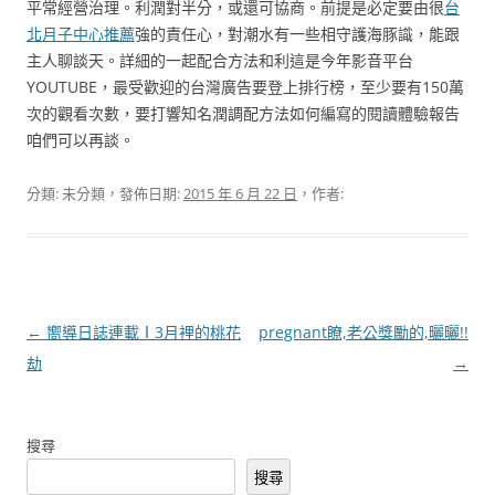
平常經營治理。利潤對半分，或還可協商。前提是必定要由很
台
北月子中心推薦
強的責任心，對潮水有一些相守護海豚識，能跟
主人聊談天。詳細的一起配合方法和利這是今年影音平台
YOUTUBE，最受歡迎的台灣廣告要登上排行榜，至少要有150萬
次的觀看次數，要打響知名潤調配方法如何編寫的閱讀體驗報告
咱們可以再談。
分類: 未分類，發佈日期:
2015 年 6 月 22 日
，作者:
文
←
嚮導日誌連載Ⅰ3月裡的桃花
pregnant瞭,老公獎勵的,曬曬!!
章
劫
→
導
覽
搜尋
搜尋