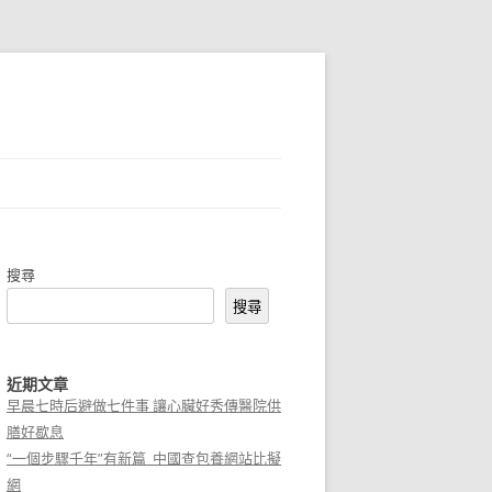
搜尋
搜尋
近期文章
早晨七時后避做七件事 讓心臟好秀傳醫院供
膳好歇息
“一個步驟千年”有新篇_中國查包養網站比擬
網