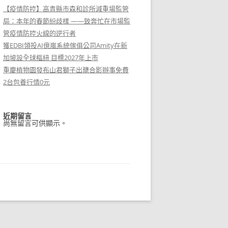
【疫情防控】高青縣市森和診所減重場監管
局：本年的春節紛歧樣 ——致奔忙在市場監
管疫情防控火線的逆行者
獲EDBI領投AI億嵐系統傢俱公司Amity在新
加坡設全球樞紐 目標2027年上市
重慶植物園發布山君獅子出籠合影辦事免費
2台包養行情0元
近期留言
尚無留言可供顯示。