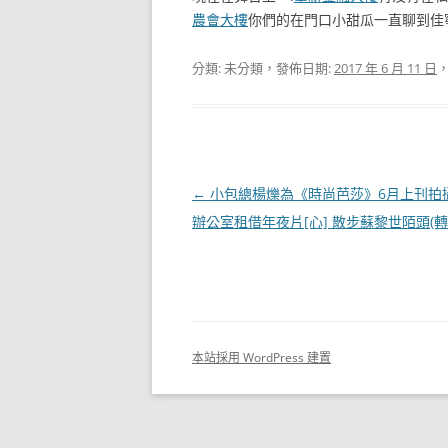
農會大樓
你們的在門口小甜瓜一直聊到佳
分類: 未分類，發佈日期:
2017 年 6 月 11 日
，
文
←
小包總楊爍為《時尚芭莎》6月上刊拍
章
辦公室租借年夜片[心] 散步蘇黎世陌頭(轉
導
覽
本站採用 WordPress 建置