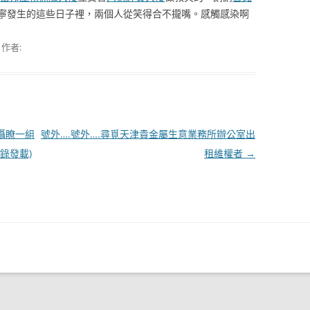
寧發生的這些日子裡，兩個人從笑得合不攏嘴。感觸感染啊
作者:
攝瞭一組
號外….號外….尋覓天津貴金屬生意業務所辦公室出
錄發載)
租維權者
→