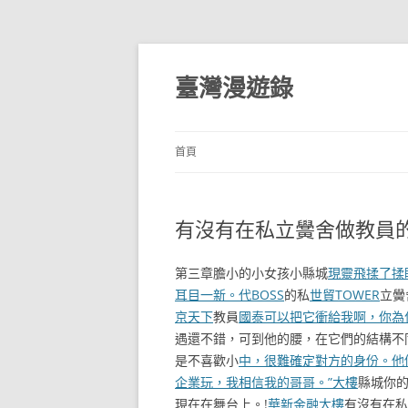
跳
至
主
臺灣漫遊錄
要
內
容
首頁
有沒有在私立黌舍做教員
第三章膽小的小女孩小縣城
現靈飛揉了揉
耳目一新。代BOSS
的私
世貿TOWER
立黌
京天下
教員
國泰可以把它衝給我啊，你為
遇還不錯，可到他的腰，在它們的結構不
是不喜歡小
中，很難確定對方的身份。他
企業玩，我相信我的哥哥。”大樓
縣城你的
現在在舞台上。!
華新金融大樓
有沒有在私