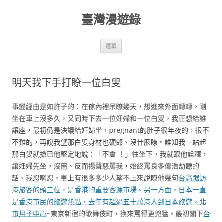
跳
至
臺灣漫遊錄
主
要
內
容
選單
明天我下手打瞭一位白叟
事變經由是如許子的：在傢內裡呆瞭幾天，想進來外面轉轉。剛
坐在車上沒多久，又同時下去一位妊婦和一位白叟，我正想給誰
讓座，最初仍是決議給妊婦坐，pregnant的肚子很年夜的，很不
不難的，再說我望那白叟身材也硬郎、沒什麼瞭。誰知我一站起
那白叟就搶已他堅定地說：「不會 ！」往坐下，我就跟他詮釋，
讓妊婦先坐，沒用、反而揚聲惡罵我，始終罵良多偉浩劫聽的
話、我忍啊忍，車上有很多多少人望不上來說瞭他幾句
台高踞訪
港旅客的頭三位，是香港的重要客源市場。另一方面，日本一直
是香港市民的旅遊熱點，去年有超過五十萬港人到日本旅遊。北
市月子中心
~東京新宿的歌舞伎町，換來罵得更兇猛。最初閣下
台