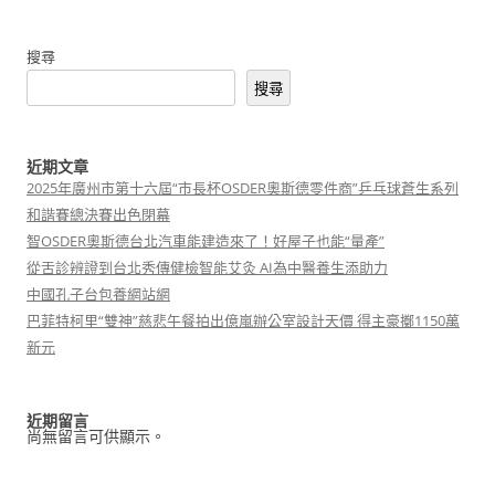
導
覽
搜尋
搜尋
近期文章
2025年廣州市第十六屆“市長杯OSDER奧斯德零件商”乒乓球蒼生系列
和諧賽總決賽出色閉幕
智OSDER奧斯德台北汽車能建造來了！好屋子也能“量產”
從舌診辨證到台北秀傳健檢智能艾灸 AI為中醫養生添助力
中國孔子台包養網站網
巴菲特柯里“雙神”慈悲午餐拍出億嵐辦公室設計天價 得主豪擲1150萬
新元
近期留言
尚無留言可供顯示。