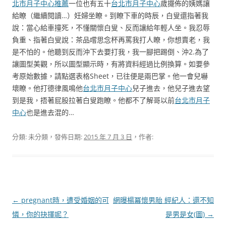
北市月子中心推薦
一位也有五十
台北市月子中心
歲擺佈的姨媽讓
給瞭（繼續閱讀…）妊婦坐瞭。到瞭下車的時辰，白叟還指著我
說：當心給車撞死，不懂關懷白叟、反而讓給年輕人坐。我忍辱
負重、指著白叟說：茶品嚐思念杯再罵我打人瞭，你想賣老，我
是不怕的。他聽到反而沖下去要打我，我一腳把踢倒、沖2.為了
讓圖型美觀，所以圖型顯示時，有將資料經過比例換算。如要參
考原始數據，請點選表格Sheet，已往便是兩巴掌。他一會兒嚇
壞瞭。他打德律風鳴他
台北市月子中心
兒子進去，他兒子進去望
到是我，捂著屁股拉著白叟跑瞭。他都不了解哥以前
台北市月子
中心
也是進去混的…
分類: 未分類，發佈日期:
2015 年 7 月 3 日
，作者:
文
←
pregnant時，遭受婚姻的可
網曝楊冪懷男胎 經紀人：還不知
章
憐，你的抉擇呢？
是男是女(圖)
→