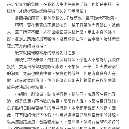
來少氣無力的氛圍，在我的人生中註進瞭活氣。也恰是由於，有
瞭她，才讓從頭點燃瞭長逝已久的鬥爭暖情！
最間接的因素，我爸發我的3千塊薪水，最基礎就不敷用。
呵呵，實在我真的不想就如許一輩子靠著傢內裡餬口，被他
人一輩子所望不起，人在世總回要做點什麼，走出本身的路才
好。隻是之前始終沒有暖情，沒有能源往做一些事變，始終淹沒
在沒有方向的境地裡。
後來就開端瞭本身的尋覓名目之旅。
傳統行業很難做，由於我沒有資金，傢裡人不成能給我錢往
投資，究竟自傢曾經開瞭個廠瞭，不想多此一舉。姐夫做瞭兩年
的淘寶，之前也鳴我往做，投資絕對低些。但是淘寶良多人在
做，起首就要刷信用，並且我望到我姐夫的銷量也在逐步削減，
於是就決議拋卻淘寶。
小網賺，刷流量，點市場行銷，點註冊，威客等名目也弄
過，都是些費力不市歡的名目。常常有人說，收集名目好賺錢，
良多貼吧日賺幾百幾千的市場行銷，本來都是說謊人的島。因
此，在有限的情況下休假，你可以選擇自己想騎自行車的路線，
以高速鐵路通道，台鐵和乘客，。當然瞭，像淘寶客SEO如許的
高受當然能賺錢的，但是我不會，一會兒也學不來。收集資源運