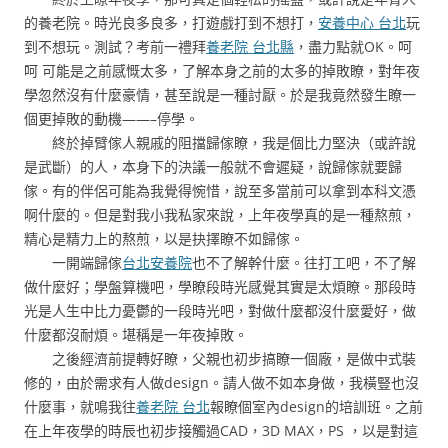
的養老院。時光良多良多，打遊戲打到不想打，
安養中心 台北
玩
到不想玩。測試？考前一禮拜
養老院 台北縣
，盡力點就OK。呵
呵 可能是之前感慨太多，了解本身之前的太多的掉敗瞭，對年夜
學忽然沒有什麼豪情，甚至說是一種討厭。於是我竟然發生瞭一
個更掉敗的動機——–停學。
終於掉臂傢人親戚的阻擋歸傢瞭，我是個比力堅決（或許說
是武斷）的人，本身下的決議一般就不會遲疑，說歸傢就要歸
傢。有的伴侶可能為我覺得惋惜，說至多當前可以拿到本科文憑
啊什麼的。但是對我小我私家來說，上年夜學真的是一種熬煎，
精心是精力上的熬煎，以是抉擇瞭不如歸傢。
一開端歸傢
台北安養院
也不了解幹什麼。往打工吧，不了解
做什麼好；學盤算機吧，學瞭段時光感覺其實是太煩瞭。那段時
光是人生中比力憂鬱的一段時光吧，對做什麼都沒什麼愛好，做
什麼都沒耐煩。堪稱是一年夜掉敗。
之後經濟前提轉好瞭，父親也初步搞瞭一個廠，是做中式裝
修的，由於需求有人做design。請人做不如本身做，我橫豎也沒
什麼事，就鳴我往
養老院 台北
報瞭個室內design的培訓班。之前
在上年夜學的時辰也初步接觸過CAD，3D MAX，PS ，以是對這