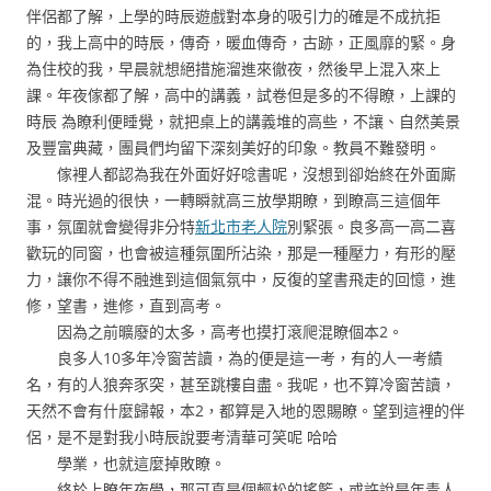
伴侶都了解，上學的時辰遊戲對本身的吸引力的確是不成抗拒
的，我上高中的時辰，傳奇，暖血傳奇，古跡，正風靡的緊。身
為住校的我，早晨就想絕措施溜進來徹夜，然後早上混入來上
課。年夜傢都了解，高中的講義，試卷但是多的不得瞭，上課的
時辰 為瞭利便睡覺，就把桌上的講義堆的高些，不讓、自然美景
及豐富典藏，團員們均留下深刻美好的印象。教員不難發明。
傢裡人都認為我在外面好好唸書呢，沒想到卻始終在外面廝
混。時光過的很快，一轉瞬就高三放學期瞭，到瞭高三這個年
事，氛圍就會變得非分特
新北市老人院
別緊張。良多高一高二喜
歡玩的同窗，也會被這種氛圍所沾染，那是一種壓力，有形的壓
力，讓你不得不融進到這個氣氛中，反復的望書飛走的回憶，進
修，望書，進修，直到高考。
因為之前曠廢的太多，高考也摸打滾爬混瞭個本2。
良多人10多年冷窗苦讀，為的便是這一考，有的人一考績
名，有的人狼奔豕突，甚至跳樓自盡。我呢，也不算冷窗苦讀，
天然不會有什麼歸報，本2，都算是入地的恩賜瞭。望到這裡的伴
侶，是不是對我小時辰說要考清華可笑呢 哈哈
學業，也就這麼掉敗瞭。
終於上瞭年夜學，那可真是個輕松的搖籃，或許說是年青人