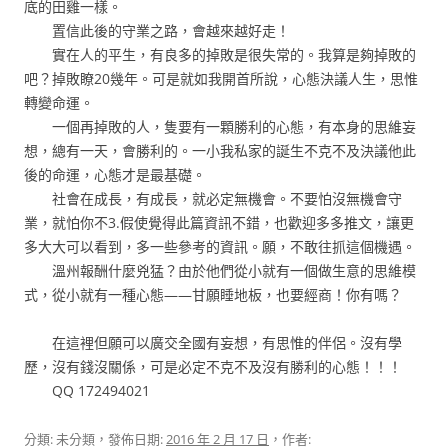
底的田雞一樣。
置信此後的守業之路，會越來越好走！
實在人的平生，有良多的掉敗是很失常的。我算是夠掉敗的
吧？掉敗瞭20幾年。可是就如我開首所說，心態決議人生，思惟
轉變命運。
一個再掉敗的人，隻要有一顆勝利的心態，有本身的思維妄
想，總有一天，會勝利的。一小我私家的誕生不克不及決議他此
後的命運，心態才是最基礎。
社會在成長，有成長，就必定無機會。不要怕沒無機會守
業，就怕你不3.假使覺得此篇資訊不錯，也歡迎多多推文，讓更
多大大可以看到，多一些參考的資訊。願，不敢往抓這個機遇。
溫州報酬什麼兇猛？由於他們從小就有一個做生意的思維模
式，從小就有一種心態——甘願睡地板，也要經商！你有嗎？
在這裡但願可以廣交全國有妄想，有思惟的伴侶。沒有學
歷，沒有錢沒關係，可是必定不克不及沒有勝利的心態！！！
QQ 172494021
分類: 未分類，發佈日期:
2016 年 2 月 17 日
，作者: