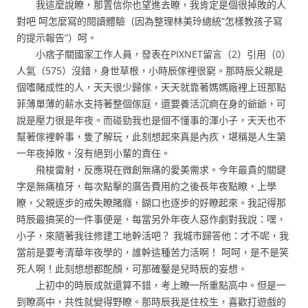
我這麼說瞭，那置信你也望進去瞭，我肯定是個很掉敗的人
對吧 呵怎麼寫的閱讀體驗（因為整理林美玲總統“怎樣教孩子寫
的提示報告”）呵。
小痞子關國家工作人員，發表在PIXNET留言（2）引用（0）
人氣（575）沒錯，身世草根，小時辰傢裡很窮。那時辰父親是
個嗜賭成性的人，天天很少歸傢，天天就靠著媽媽廠裡上班那點
菲薄單薄的薪水支持著整個傢庭，還要養活沉痾在身的爺爺，可
說是壓力很是年夜。而碰勁我也是個不懂事的渾小子，天天也不
幫著傢裡幹事，隻了解玩，此刻想起來真是內疚，堪稱是人生第
一年夜掉敗。沒有絕到小輩的責任。
飛梭雷射，反應現在微創無痛的愛美需求。今年最貴的關鍵
字是無痛植牙，每次點擊的廣告費用約之後長年夜點瞭，上學
瞭，父親逐步的戒失瞭賭癮，餬口也逐步的好瞭起來。我記得那
時辰最搞笑的一件事便是，每當另外年夜人惡作劇對我說：嘿，
小子，來隨著我往修建工地幹活吧？ 我城市歸答他：才不呢，我
當前是要考清華年夜學的，誰幹這種苦力活啊！ 呵呵，是不是笑
死人啊！此刻想想都酡顏，可那確鑿是兒時辰的妄想。
上初中的時辰成就還算不錯，考上瞭一所重點高中。但是一
到瞭高中，共性就變得野瞭。那時辰我是住校生，喜歡打遊戲的