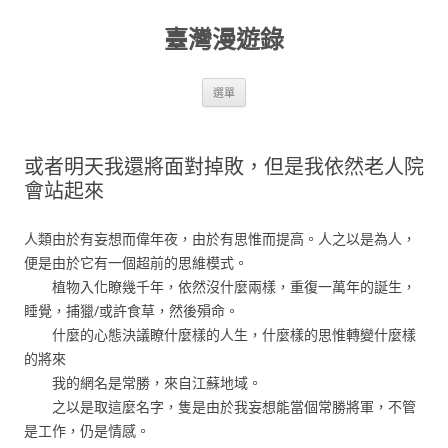
跳
至
臺灣漫遊錄
主
要
內
容
選單
或者明天我還將面對掉敗，但是我依然老人院
會站起來
人類由於有妄想而偉年夜，由於有思惟而提高。人之以是為人，
便是由於它有一個超前的思維模式。
植物入化瞭幾千年，依然沒什麼兩樣，重復一萬年的誕生，
睡覺，捕獵/或許食草，然後殞命。
什麼的心態決議瞭什麼樣的人生，什麼樣的思惟轉變什麼樣
的將來
我的網名是常勝，來自江蘇地域。
之以是取這麼名字，隻是由於我妄想能當個常勝將軍，不管
是工作，仍是情感。