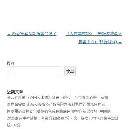
文
←
為愛寧看長期照護的漢子
《人在年夜學》（轉錄發載老人
章
養護中心）(轉錄發載)
→
導
覽
搜尋
搜尋
近期文章
張云卉新歌《心回云水間》發布，讓心回台包養網心得回家鄉
為性命守歲 走森和診所疫苗近病院急診科繁忙的醫務任務者
遼寧甜心寶物查包養網綠色成長繪底色 逐智向新謀復興_中國網
2025廣州中考放榜：普高分數線487分、第一梯度JIUYI俱意住宅設計
線707分