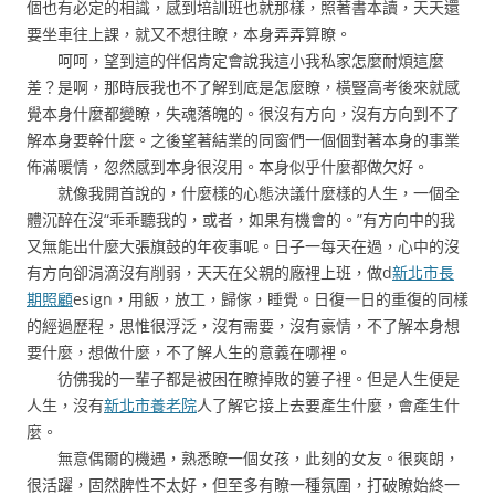
個也有必定的相識，感到培訓班也就那樣，照著書本讀，天天還
要坐車往上課，就又不想往瞭，本身弄弄算瞭。
呵呵，望到這的伴侶肯定會說我這小我私家怎麼耐煩這麼
差？是啊，那時辰我也不了解到底是怎麼瞭，橫豎高考後來就感
覺本身什麼都變瞭，失魂落魄的。很沒有方向，沒有方向到不了
解本身要幹什麼。之後望著結業的同窗們一個個對著本身的事業
佈滿暖情，忽然感到本身很沒用。本身似乎什麼都做欠好。
就像我開首說的，什麼樣的心態決議什麼樣的人生，一個全
體沉醉在沒“乖乖聽我的，或者，如果有機會的。”有方向中的我
又無能出什麼大張旗鼓的年夜事呢。日子一每天在過，心中的沒
有方向卻涓滴沒有削弱，天天在父親的廠裡上班，做d
新北市長
期照顧
esign，用飯，放工，歸傢，睡覺。日復一日的重復的同樣
的經過歷程，思惟很浮泛，沒有需要，沒有豪情，不了解本身想
要什麼，想做什麼，不了解人生的意義在哪裡。
彷佛我的一輩子都是被困在瞭掉敗的簍子裡。但是人生便是
人生，沒有
新北市養老院
人了解它接上去要產生什麼，會產生什
麼。
無意偶爾的機遇，熟悉瞭一個女孩，此刻的女友。很爽朗，
很活躍，固然脾性不太好，但至多有瞭一種氛圍，打破瞭始終一