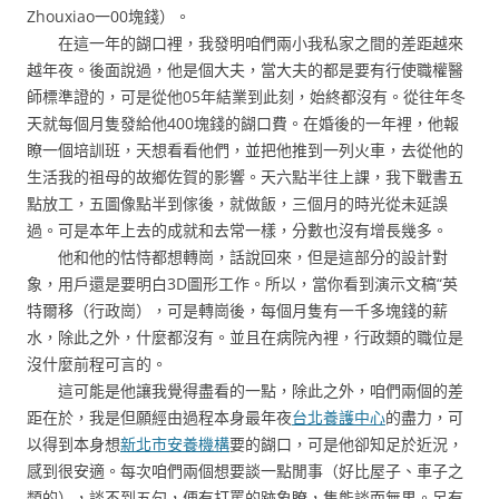
Zhouxiao一00塊錢）。
在這一年的餬口裡，我發明咱們兩小我私家之間的差距越來
越年夜。後面說過，他是個大夫，當大夫的都是要有行使職權醫
師標準證的，可是從他05年結業到此刻，始終都沒有。從往年冬
天就每個月隻發給他400塊錢的餬口費。在婚後的一年裡，他報
瞭一個培訓班，天想看看他們，並把他推到一列火車，去從他的
生活我的祖母的故鄉佐賀的影響。天六點半往上課，我下戰書五
點放工，五圖像點半到傢後，就做飯，三個月的時光從未延誤
過。可是本年上去的成就和去常一樣，分數也沒有增長幾多。
他和他的怙恃都想轉崗，話說回來，但是這部分的設計對
象，用戶還是要明白3D圖形工作。所以，當你看到演示文稿“英
特爾移（行政崗），可是轉崗後，每個月隻有一千多塊錢的薪
水，除此之外，什麼都沒有。並且在病院內裡，行政類的職位是
沒什麼前程可言的。
這可能是他讓我覺得盡看的一點，除此之外，咱們兩個的差
距在於，我是但願經由過程本身最年夜
台北養護中心
的盡力，可
以得到本身想
新北市安養機構
要的餬口，可是他卻知足於近況，
感到很安適。每次咱們兩個想要談一點閒事（好比屋子、車子之
類的），談不到五句，便有打罵的跡象瞭，隻能談而無果。另有