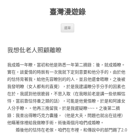
跳
至
臺灣漫遊錄
主
要
內
容
選單
我想仳老人照顧離瞭
我成婚一年瞭，當初和他是熟悉一年第二摘錄：後，就成婚瞭。
實在，談愛情的時辰有一次我就下定刻意要和他分手的，由於他
的怙恃背著我，給他先容瞭別的的人，並且他還會晤瞭，之後被
我發明瞭（女人都有的直覺），於是我建議瞭分手分手的因素也
在於，我感到他很脆弱，不思入取（在我眼前老是講一些依賴怙
恃，當前靠怙恃養之類的話），可能是他覺悟瞭，於是和阿誰女
人分手瞭。。他再三挽留我，於是我遲疑瞭~~~。之後第二摘
錄：我查出得瞭巧克力囊腫，（他是大夫，問題也就出在這裡）
他瞞著傢裡給我做瞭手術，術後兩個月咱們成婚瞭。
婚後他的怙恃在老傢，咱們在市裡，和傳說中的部門踢了2.0