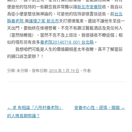
便是他的怙恃的一些觀念我非常難以接
新北市安養院
收，我自以
為從小便是堅信無神論的，可是他的怙恃卻很置信這些，前
台北
縣養老院
兩
護理之家 新北市
天打德律風來，還說不讓他冬至這一
天出門，要始終在傢裡憋著，不克不有趣汪醫藍酒店及見任何人
（當然除瞭我），當然不克不及上班往，我很接收不瞭這個；相
似的情形另有良多
養老院20140718_001 台北縣
。
我想咱們可能是人生的價值觀相差太年夜瞭，真不了解當前
的餬口該怎麼辦？！
分類: 未分類，發佈日期:
2016 年 1 月 19 日
，作者:
文
←
求 有相識『八所村養老院』
安養中心性，感情，婚姻
→
章
的人嗎長期照護？
導