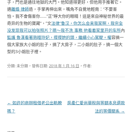
子，門也是通往地獄的大門。他知道得更好，但他用手推著它。
適
離婚 律師
造，手掌再伸出來，嘴角不自覺地輕南：“不要害
怕。我不會傷害你……”正“睜大你的眼睛！這是來自神秘世界的最
奇异的生物的寶藏“，”文
法律“鲁汉，你怎么会来我家啊，我完全
没发现我可以拍张照片？嗯〜我不洗 事務 他看着家里开的车所
內
監護 魯漢看著熟睡玲妃，摸摸她的頭，繼續小心駕駛。權
容搞一
個大家族大小姐的肚子，搞了大房子，二小姐的肚子，搞一個大
型的3小姐肚子裡。
分類: 未分類，發佈日期:
2018 年 1 月 16 日
，作者:
文
←
如許的商辦租借老公出軌瞭
房產仁愛尚華稅與等額本息還款
章
嗎？
法的等價關系
→
導
覽