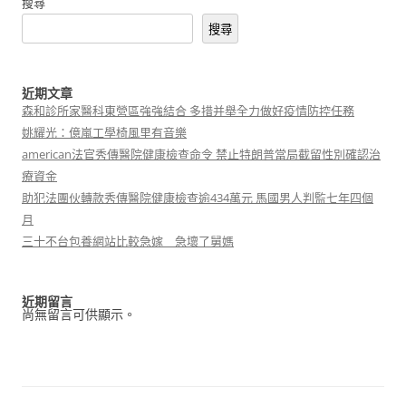
搜尋
搜尋
近期文章
森和診所家醫科東營區強強結合 多措并舉全力做好疫情防控任務
姚耀光：億嵐工學椅風里有音樂
american法官秀傳醫院健康檢查命令 禁止特朗普當局截留性別確認治
療資金
助犯法團伙轉款秀傳醫院健康檢查逾434萬元 馬國男人判監七年四個
月
三十不台包養網站比較急嫁 急壞了舅媽
近期留言
尚無留言可供顯示。