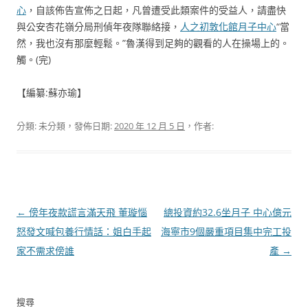
心
，自該佈告宣佈之日起，凡曾遭受此類案件的受益人，請盡快
與公安杏花嶺分局刑偵年夜隊聯絡接，
人之初敦化館月子中心
“當
然，我也沒有那麼輕鬆。”魯漢得到足夠的觀看的人在操場上的。
觸。(完)
【編纂:蘇亦瑜】
分類: 未分類，發佈日期:
2020 年 12 月 5 日
，作者:
文
←
傍年夜款謊言滿天飛 董璇惱
總投資約32.6坐月子 中心億元
章
怒發文喊包養行情話：姐白手起
海寧市9個嚴重項目集中完工投
導
家不需求傍誰
產
→
覽
搜尋