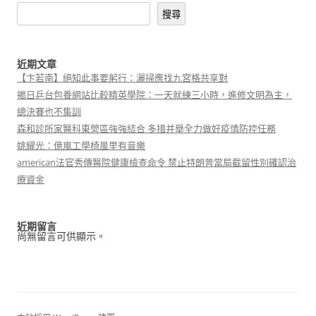
搜尋
近期文章
【卞若南】絕知此事要躬行：灑掃應找九宮格共享對
揭日乒台包養網站比較精英學院：一天就練三小時，進修文明為主，
總決賽也不集訓
森和診所家醫科東營區強強結合 多措并舉全力做好疫情防控任務
姚耀光：億嵐工學椅風里有音樂
american法官秀傳醫院健康檢查命令 禁止特朗普當局截留性別確認治
療資金
近期留言
尚無留言可供顯示。