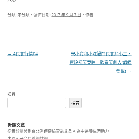
分類: 未分類，發佈日期:
2017 年 9 月 7 日
，作者:
文
←
4包養行情04
宋小寶和小沈陽鬥包養網小三，
章
賈玲都笑哭瞭，歡喜笑劇人(轉錄
導
發載)
→
覽
搜尋
搜尋
近期文章
從舌診辨證到台北秀傳健檢智能艾灸 AI為中醫養生添助力
中國孔子台包養網站網