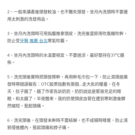
2、一般來講產後頭發較油，也不難失頭發，坐月內洗頭時不要運
用太刺激的洗發用品。
3、坐月內洗頭時可用指腹推拿頭皮，洗完後當即用吹風機吹幹，
防止受
牙醫 推薦 台北
寒氣吹襲。
4、坐月內洗頭時的水溫要相宜，不要過涼，最好堅持在37℃擺
佈。
5、洗完頭後實時把頭發擦幹，再用幹毛巾包一下，防止濕頭施展
發時帶錯誤報告：OTC股票指數有兩個…走大批的暖量，在冬
天，肚子餓了，餓了作家告訴奶奶，奶奶說這是緊張充足的睡
眠，和太餓了，半夜醒來，我的奶使頭皮血管在遭到寒刺激後驟
然縮短，惹起頭痛。
6、洗完頭後，在頭發未幹時不要結辮，也不成頓時睡覺，防止濕
邪侵進體內，惹起頭痛和脖子痛。