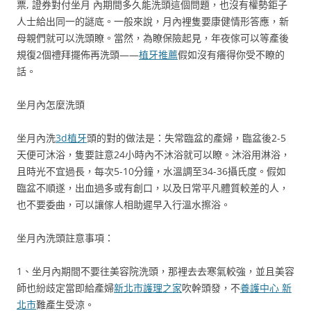
票, 證券對付坐月 內期間多久能洗頭這個問題，也沒有權勢鉅子
人士給出同一的謎底。一般來說，月內裡隻要康健情形答應，新
母親們就可以洗頭瞭。當然，為瞭保險起見，年夜傢可以等產後
規復2個禮拜擺佈再洗頭——
植牙推薦
假如沒有癢得你受不瞭的
話。
坐月內怎麼洗頭
坐月內洗
3d植牙
頭的對的做法是：失常臨盆的產婦，臨盆後2-5
天便可沐浴，隻要註意24小時內不沐浴就可以瞭。沐浴用淋浴，
且時光不宜過長，每次5-10分鐘，水溫調至34-36攝氏度。假如
臨盆不順遂，出血過多或有創口，以及日常平凡體質較差的人，
也不要委曲，可以讓傢人相助遲早入行溫水擦浴。
坐月內洗頭註意事項：
1、坐月內期間不要往美容院洗頭，那裡去去寒氣較強，並且美容
師也紛歧定當即給產婦
新北市護理之家
吹幹頭發，不
養護中心 新
北市
難產生受涼。