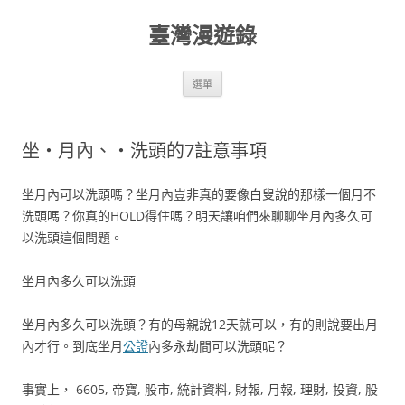
跳
至
臺灣漫遊錄
主
要
內
容
選單
坐‧月內、‧洗頭的7註意事項
坐月內可以洗頭嗎？坐月內豈非真的要像白叟說的那樣一個月不
洗頭嗎？你真的HOLD得住嗎？明天讓咱們來聊聊坐月內多久可
以洗頭這個問題。
坐月內多久可以洗頭
坐月內多久可以洗頭？有的母親說12天就可以，有的則說要出月
內才行。到底坐月
公證
內多永劫間可以洗頭呢？
事實上， 6605, 帝寶, 股市, 統計資料, 財報, 月報, 理財, 投資, 股