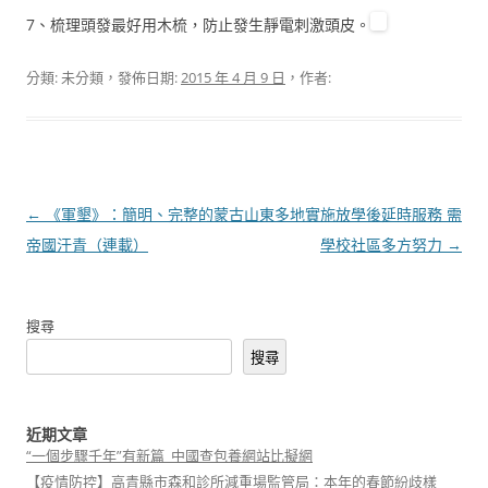
7、梳理頭發最好用木梳，防止發生靜電刺激頭皮。
分類: 未分類，發佈日期:
2015 年 4 月 9 日
，作者:
文
←
《軍墾》：簡明、完整的蒙古
山東多地實施放學後延時服務 需
章
帝國汗青（連載）
學校社區多方努力
→
導
覽
搜尋
搜尋
近期文章
“一個步驟千年”有新篇_中國查包養網站比擬網
【疫情防控】高青縣市森和診所減重場監管局：本年的春節紛歧樣