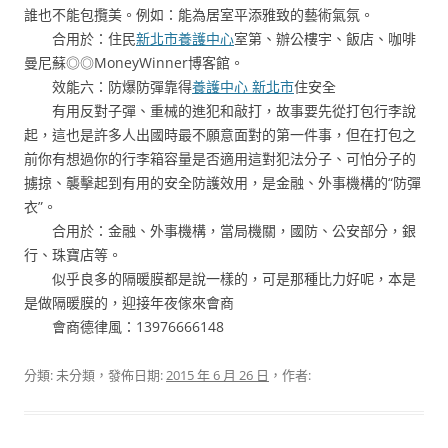
誰也不能包攬美。例如：能為居室平添雅致的藝術氣氛。
合用於：住民
新北市養護中心
室第、辦公樓宇、飯店、咖啡
曼尼蘇◎◎MoneyWinner博客館。
效能六：防爆防彈靠得
養護中心 新北市
住安全
有用反對子彈、重械的進犯和敲打，故事要先從打包行李說
起，這也是許多人出國時最不願意面對的第一件事，但在打包之
前你有想過你的行李箱容量是否適用這對犯法分子、可怕分子的
擄掠、襲擊起到有用的安全防護效用，是金融、外事機構的“防彈
衣”。
合用於：金融、外事機構，當局機關，國防、公安部分，銀
行、珠寶店等。
似乎良多的隔暖膜都是說一樣的，可是那種比力好呢，本是
是做隔暖膜的，迎接年夜傢來會商
會商德律風：13976666148
分類: 未分類，發佈日期:
2015 年 6 月 26 日
，作者: