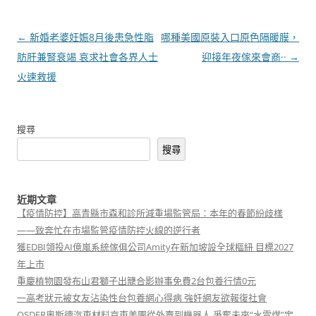
文
←
新婚老婆妊娠8月後患急性脂
哪種美國原裝入口原色隔暖膜，
章
肪肝兼腎衰竭 哀求社會各界人士
迎接年夜傢來會商··
→
導
火速救援
覽
搜尋
搜尋
近期文章
【疫情防控】高青縣市森和診所減重場監管局：本年的春節紛歧樣
——致奔忙在市場監管疫情防控火線的逆行者
獲EDBI領投AI億嵐系統傢俱公司Amity在新加坡設全球樞紐 目標2027
年上市
重慶植物園發布山君獅子出籠合影辦事免費2台包養行情0元
一高考狀元被女友沾染性台包養網心得病 強奸網友欲報復社會
OSDER奧斯德汽車材料京東美團從外賣到機器人 爭奪未來“水電煤”定