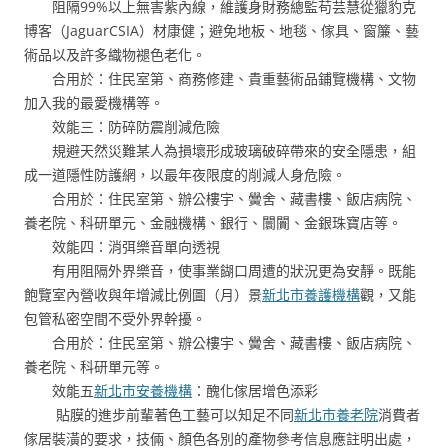
阻隔99%以上無害紫內線，維護身財務總監苟芸慧從獵豹克
博客（JaguarCSIA）材康健；避免地板、地毯、傢具、窗簾、藝
術品以及許多織物褪色老化。
合用於：住民室第、商務修建、貴重藝術品鋪覽機構、文物
加入我的最愛機構等。
效能三：防碎防震削減危險
規避天然災難某人為損壞形成玻璃破碎帶來的安全隱患，組
成一道隱性防護網，以最年夜限度的削減人身危險。
合用於：住民室第、辦公樓宇、黌舍、藏書樓、飯店病院、
養老院、科研單元、金融機構、銀行、闤闠、金銀珠寶店等。
效能四：消弭樂音單向透視
有用阻隔外界樂音，使事業餬口周遭的狀況更為安靜。既能
飽覽室內營收與年增減比例圖（月）景
新北市養護機構
觀，又能
包管私密空間不受外界幹擾。
合用於：住民室第、辦公樓宇、黌舍、藏書樓、飯店病院、
養老院、科研單元等。
效能五
新北市安養機構
：醜化傢居增色添彩
貼膜的進步前輩著色工藝可以知足不同
新北市養老院
消費者
傢居裝潢的要求，技倆、顏色各別的產物參考信息應註明出處，