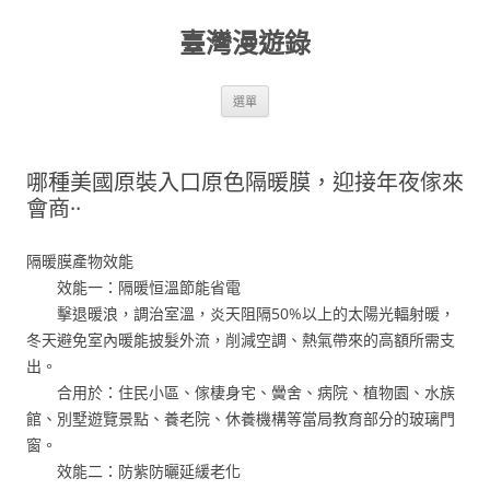
跳
至
臺灣漫遊錄
主
要
內
容
選單
哪種美國原裝入口原色隔暖膜，迎接年夜傢來
會商··
隔暖膜產物效能
效能一：隔暖恒溫節能省電
擊退暖浪，調治室溫，炎天阻隔50%以上的太陽光輻射暖，
冬天避免室內暖能披髮外流，削減空調、熱氣帶來的高額所需支
出。
合用於：住民小區、傢棲身宅、黌舍、病院、植物園、水族
館、別墅遊覽景點、養老院、休養機構等當局教育部分的玻璃門
窗。
效能二：防紫防曬延緩老化