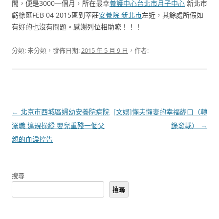
間，便是3000一個月，所在最幸
養護中心
台北市月子中心
新北市
虧徐匯FEB 04 2015區到莘莊
安養院 新北市
左近，其餘處所假如
有好的也沒有問題。感謝列位相助瞭！！！
分類: 未分類，發佈日期:
2015 年 5 月 9 日
，作者:
文
←
北京市西城區婦幼安養院病院
[文娛]懶夫懶妻的幸福餬口（轉
章
溺職 違規操縱 嬰兒重殘一個父
錄發載）
→
導
親的血淚控告
覽
搜尋
搜尋