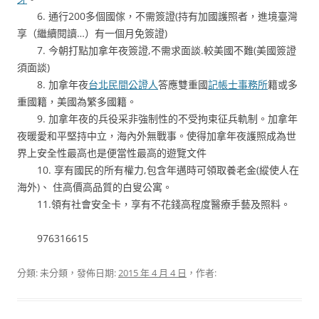
6. 通行200多個國傢，不需簽證(持有加國護照者，進境臺灣
享（繼續閱讀…）有一個月免簽證)
7. 今朝打點加拿年夜簽證,不需求面談.較美國不難(美國簽證
須面談)
8. 加拿年夜
台北民間公證人
答應雙重國
記帳士事務所
籍或多
重國籍，美國為繁多國籍。
9. 加拿年夜的兵役采非強制性的不受拘束征兵軌制。加拿年
夜暖愛和平堅持中立，海內外無戰事。使得加拿年夜護照成為世
界上安全性最高也是便當性最高的遊覽文件
10. 享有國民的所有權力,包含年邁時可領取養老金(縱使人在
海外)、 住高價高品質的白叟公寓。
11.領有社會安全卡，享有不花錢高程度醫療手藝及照料。
976316615
分類: 未分類，發佈日期:
2015 年 4 月 4 日
，作者: