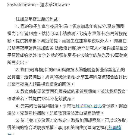
Saskatchewan、渥太華Ottawa、
往加拿年夜生產的利益：
1. 您的孩子加拿年夜誕生,马上領有加拿年夜成分,享有國民
權力；年滿19歲，怙恃可以申請依親，領有永世綠卡,無需等候配
額，提供將來移平易近前提，而誕生在加拿年夜以外人， 如要在
加拿年夜申請進籍加國民,除政治卵翼,專門研究人才及與加拿至公
平易近成婚以外,其他的就必需花至多4-10餘年的時光及10萬美金
所需支出。
2. 餬口東[專欄]新的iPad與羅技太陽能鍵盤折疊保護組西的
品質佳，治安傑出，周遭的狀況優雅-比來五年四度被結合國評比
加拿年夜為人類最相宜棲身的國傢。
3. 教育軌制研習泰西列國長處的素質與傳統，英法雙語教育
環球著名，並提供13年不花錢教育。
4. 完美的社會福利辦法，享有社
月子中心 台北
會保險，醫療
津貼，兒童照料補助，兒童教育津貼及白叟補助等。
5. 依『美加商業區』的協定，取得加國護照後，可以或許取
得美國的符合法規事業權，享用和美國住民雷同之福利
無痛植
牙
。