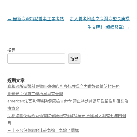
文
←
最新臺灣特點養老工業考核
走入養老地產之臺灣臺塑長庚攝
章
生文明村(轉錄發載)
→
導
覽
搜尋
搜尋
近期文章
森和診所家醫科東營區強強結合 多措并舉全力做好疫情防控任務
姚耀光：億嵐工學椅風里有音樂
american法官秀傳醫院健康檢查命令 禁止特朗普當局截留性別確認治
療資金
助犯法團伙轉款秀傳醫院健康檢查逾434萬元 馬國男人判監七年四個
月
三十不台包養網站比較急嫁 急壞了舅媽