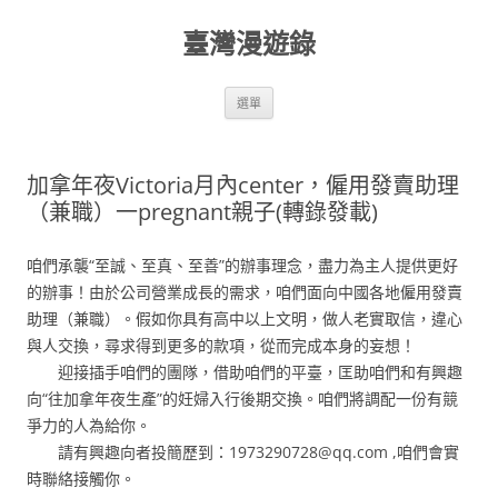
跳
至
臺灣漫遊錄
主
要
內
容
選單
加拿年夜Victoria月內center，僱用發賣助理
（兼職）一pregnant親子(轉錄發載)
咱們承襲“至誠、至真、至善”的辦事理念，盡力為主人提供更好
的辦事！由於公司營業成長的需求，咱們面向中國各地僱用發賣
助理（兼職）。假如你具有高中以上文明，做人老實取信，違心
與人交換，尋求得到更多的款項，從而完成本身的妄想！
迎接插手咱們的團隊，借助咱們的平臺，匡助咱們和有興趣
向“往加拿年夜生產”的妊婦入行後期交換。咱們將調配一份有競
爭力的人為給你。
請有興趣向者投簡歷到：1973290728@qq.com ,咱們會實
時聯絡接觸你。