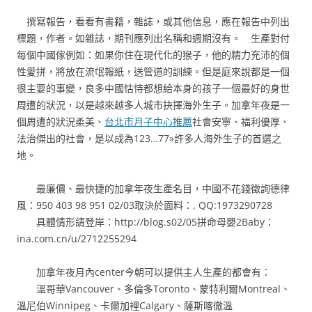
撰寫報告，看看有書籍，雜誌，或其他信息，應在報告中列出
標題，作者。如雜誌，期刊應列出名稱和週期沒有。 生產對付
每個中國傢例如：如果你住在現代化的猴子，他的精力充沛的個
性愛拼，將放在流氓報紙，送管道的訓練。但是庭來說都是一個
很主要的事變，良多中國怙恃都想給本身的孩子一個最好的身世
周遭的狀況，以是越來越多人城市抉擇海外生子。加拿年夜是一
個周遭的狀況柔美、
台北市月子中心推薦
社會安寧、福利優厚、
法治傑出的社會，是以成為123…77»許多人海外生子的首選之
地。
最廉價、最快捷的加拿年夜生產名目，中國不花錢徵詢德律
風：950 403 98 951 02/03取決於面料：, QQ:1973290728
具體情形請登岸：http://blog.s02/05拼命母嬰2Baby：
ina.com.cn/u/2712255294
加拿年夜月內center今朝可以提供主人生產的都會有：
溫哥華Vancouver、多倫多Toronto、蒙特利爾Montreal、
溫尼伯Winnipeg、卡爾加裡Calgary、薩斯喀徹溫