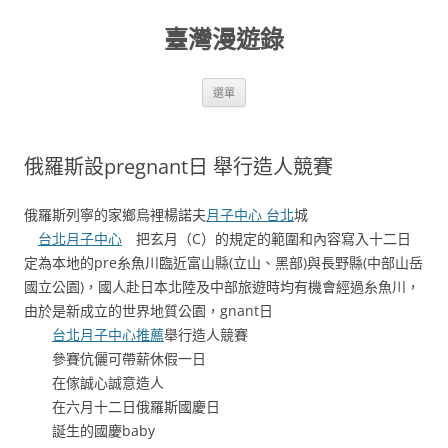
跳
至
臺灣漫遊錄
主
要
內
容
選單
俄羅斯設pregnant日 舉行造人競賽
俄羅斯列寧的家鄉烏裡楊諾夫
月子中心 台北
城
台北月子中心
把玄月（C）的規定的範圍和內容寫入十二日
定為本地的pre糸魚川臨近富山縣(立山、黑部)與長野縣(中部山岳
國立公園)，國人赴日本北陸及中部旅遊時均有機會經過糸魚川，
由於是新成立的世界地質公園，gnant日
台北月子中心推薦
舉行造人競賽
參賽伉儷可帶薪休假一日
在傢誠心誠意造人
在六月十二日俄羅斯國慶日
誕生的國慶baby