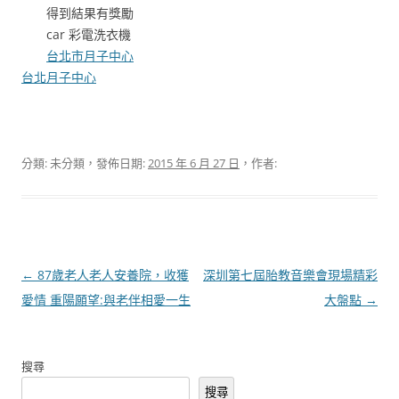
得到結果有獎勵
car 彩電洗衣機
台北市月子中心
台北月子中心
分類: 未分類，發佈日期:
2015 年 6 月 27 日
，作者:
文
←
87歲老人老人安養院，收獲
深圳第七屆胎教音樂會現場精彩
章
愛情 重陽願望:與老伴相愛一生
大盤點
→
導
覽
搜尋
搜尋