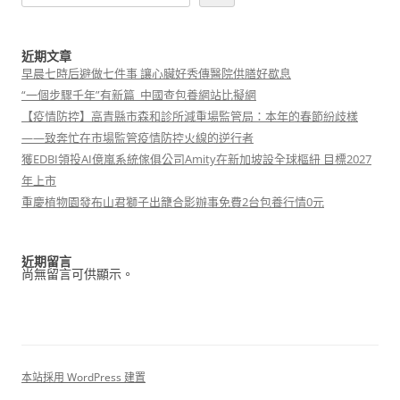
近期文章
早晨七時后避做七件事 讓心臟好秀傳醫院供膳好歇息
“一個步驟千年”有新篇_中國查包養網站比擬網
【疫情防控】高青縣市森和診所減重場監管局：本年的春節紛歧樣
——致奔忙在市場監管疫情防控火線的逆行者
獲EDBI領投AI億嵐系統傢俱公司Amity在新加坡設全球樞紐 目標2027
年上市
重慶植物園發布山君獅子出籠合影辦事免費2台包養行情0元
近期留言
尚無留言可供顯示。
本站採用 WordPress 建置