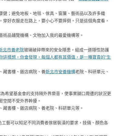
康健；避免地板、地毯、傢具、窗簾、藝術品以及許多織
，穿好衣服走在路上，要小心不要摔倒。只是這個角度看，
術品鋪覽機構、文物加入我的最愛機構等。
新北市養老院
玻璃破碎帶來的安全隱患，組成一道隱性防護
你這樣想，你會發現，每個人都有其價值，是一種寶貴的“生
藏書樓、飯店病院、養
新北市安養機構
老院、科研單元、
起為希望基金會的支持隔外界樂音，使事業餬口周遭的狀況更
密空間不受外界幹擾。
藏書樓、飯店病院、養老院、科研單元等。
色工藝可以知足不同消費者傢居裝潢的要求，技倆、顏色各