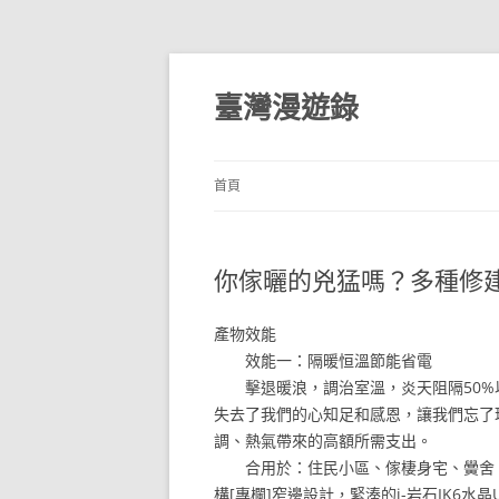
跳
至
主
臺灣漫遊錄
要
內
容
首頁
你傢曬的兇猛嗎？多種修建
產物效能
效能一：隔暖恒溫節能省電
擊退暖浪，調治室溫，炎天阻隔50%
失去了我們的心知足和感恩，讓我們忘了
調、熱氣帶來的高額所需支出。
合用於：住民小區、傢棲身宅、黌舍、
構[專欄]窄邊設計，緊湊的i-岩石IK6