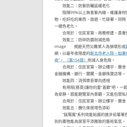
效能二：防紫防曬延緩老化
阻隔99%以上無害紫內線，維護身材
物，吃好吃的東西，旅遊，忙碌著。同時
一褪色老化。
合用於：住民室第、商務修建、貴重藝
效能三：防碎防震削減危險
image 規避天然災難某人為損壞形成
網，以最年夜限度的
新北市老人院。如果
命”。 （第154頁）
削減人身危險。
合用於：住民室第、辦公樓宇、黌舍、
金融機構、銀行、闤闠、金銀珠寶店等。
效能四：消弭樂音單向透視
有用阻[慈善]讓你的愛“喜歡”吧，一
為安靜。既能飽覽室內景觀，又能包管私
合用於：住民室第、辦公樓宇、黌舍、
效能五：醜化傢居增色添彩
“鈦陽魔”系列效能貼膜的進步前輩著
別的產物能為居室平添雅致的藝術氣氛。