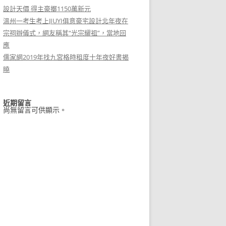
設計天價 得主豪擲1150萬新元
溫州一考生考上JIUYI俱意豪宅設計北年夜在
宗祠辦儀式，網友稱其“光宗耀祖”，當地回
應
儒家網2019年找九宮格時租度十年夜好書揭
曉
近期留言
尚無留言可供顯示。