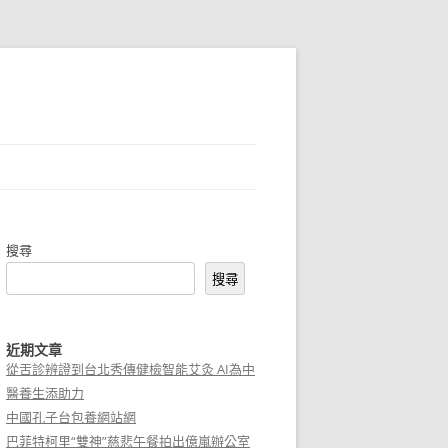
搜尋
搜尋
近期文章
從舌診辨證到台北秀傳健檢智能艾灸 AI為中
醫養生添助力
中國孔子台包養網站網
巴菲特柯里“雙神”慈悲午餐拍出億嵐辦公室