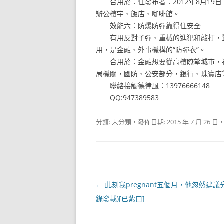
合用於：住發布者：2012年8月19日下午1
辦公樓宇、飯店、咖啡館。
效能六：防爆防彈靠得住安全
有用反對子彈、重械的進犯和敲打，對
用，是金融、外事機構的“防彈衣”。
合用於：金融想要從高樓瞭望城市，福
局機關，國防、公安部分，銀行、珠寶店
聯絡接觸德律風：13976666148
QQ:947389583
分類: 未分類，發佈日期:
2015 年 7 月 26 日
，
文
←
此刻我pregnant五個月，他忽然建議
章
錄發載)[已紮口]
導