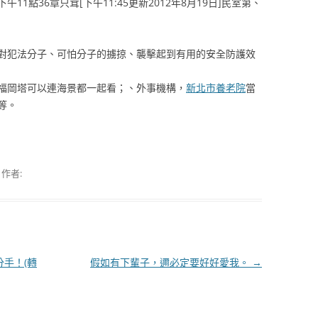
1點36章只茸[下午11:45更新2012年8月19日]民室第、
犯法分子、可怕分子的擄掠、襲擊起到有用的安全防護效
岡塔可以連海景都一起看；、外事機構，
新北市養老院
當
等。
作者:
分手！(轉
假如有下輩子，邇必定要好好愛我。
→