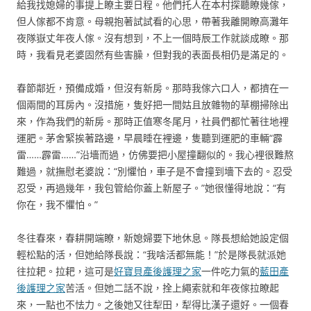
給我找媳婦的事提上瞭主要日程。他們托人在本村探聽瞭幾傢，
但人傢都不肯意。母親抱著試試看的心思，帶著我離開瞭高灘年
夜隊嶽丈年夜人傢。沒有想到，不上一個時辰工作就談成瞭。那
時，我看見老婆固然有些害臊，但對我的表面長相仍是滿足的。
春節鄰近，預備成婚，但沒有新房。那時我傢六口人，都擠在一
個兩間的耳房內。沒措施，隻好把一間姑且放雜物的草棚掃除出
來，作為我們的新房。那時正值寒冬尾月，社員們都忙著往地裡
運肥。茅舍緊挨著路邊，早晨睡在裡邊，隻聽到運肥的車輛“霹
雷……霹雷……”沿墻而過，仿佛要把小屋撞翻似的。我心裡很難熬
難過，就撫慰老婆說：“別懼怕，車子是不會撞到墻下去的。忍受
忍受，再過幾年，我包管給你蓋上新屋子。”她很懂得地說：“有
你在，我不懼怕。”
冬往春來，春耕開端瞭，新媳婦要下地休息。隊長想給她設定個
輕松點的活，但她給隊長說：“我啥活都無能！”於是隊長就派她
往拉耙。拉耙，這可是
好寶貝產後護理之家
一件吃力氣的
藍田產
後護理之家
苦活。但她二話不說，拴上繩索就和年夜傢拉瞭起
來，一點也不怯力。之後她又往犁田，犁得比漢子還好。一個春