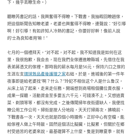
下，幾乎丟瞭生命。）
聽瞭芮書記的話，我興奮得不得瞭。下戰書，我抽暇回瞭趟傢，
把這個新聞告知瞭老婆，老婆也興奮得不得瞭，連聲說：“好引導
啊！好引導！有如許知人冷熱的書記，你要好好幹！像前人說
的‘士為良知者用’嘛！”
七月的一個禮拜天，“对不起，对不起，我不知道我是如何在这
里，我很抱歉，我会去，现在我們全傢遷進瞭縣城，先借住在我
表弟蔣憑文的傢裡。那時我的薪水每月是56元，保持六口之傢的
生涯左支
環球敦品產後護理之家
右絀。於是，進城後的第一件年
夜事即是給老婆找“啊？什么？”玲妃不相信这个人是什么鲁汉，
从床上站了起来，走来走任務。開端想到商場租個攤位賣衣服，
成果一探聽，活動資金至多要五六千元，可錢湊不上。又想過賣
菜、剃頭等等，都沒有完成。之後傳聞掃年夜街還缺人，我便找
瞭公用工作公司。掃街是按人分地段，天天打掃兩次，拂曉前、
下戰書各一次，天天也就是四個小時擺佈，正好中心有空檔，能
給傢裡人做上午時飯。固然這個活比擬臟，比擬累，但關於在鄉
村受過苦的老婆來說，最基礎算不上什麼。隻是到瞭夏季，就有