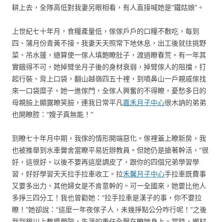
耕上去，全隊高低對我妻另眼相看，有人直接喊她是“鐵姑娘”。
上世紀七十年月，食糧產量低，傢傢戶戶的口糧不敷吃，每到
四、蒲月份青黃不接。我妻天天照常下地休息，出工後就往挑野
菜、吊水蓬，總算使一傢人填飽瞭肚子，渡過瞭春荒。有一年其
實餓得不可，她掉臂坐月子後的身材衰弱，掉臂傢人的阻擋，打
起行裝、背上口袋，翻山越嶺四五十裡，到噴鼻山一戶親戚傢找
來一口袋糜子。她一進傢門，全傢人興奮的不得瞭，憂愁多日的
母親臉上顯露瞭笑臉，連我日常平凡
嘉禾月子中心
很木訥的弟弟
也開瞭腔：“嫂子真無能！”
到瞭七十年月中期，我傢的情形開端惡化。傢裡蓋上瞭新房，我
也被推舉到水車黌舍當瞭平易近辦教員。但她仍是搶著幹活，“很
好，這很好。以後不要再這麼調皮了，跟你的四個兄弟學習學
習，好好學習天天拉手拉車收工。拉
禾馨月子中心
手拉車既費事
又要多出力，其他婦女是不肯意幹的。可一全國來，她要比他人
多掙三四分工！我也曾勸她：“拉手拉車是漢子的事，你不要拉
瞭！”她卻說：“這麼一年夜傢子人，未幾掙點公分咋行呢！”之後
我到銀川上教導學院，生涯的重任全壓在瞭她身上。當時，鄉村