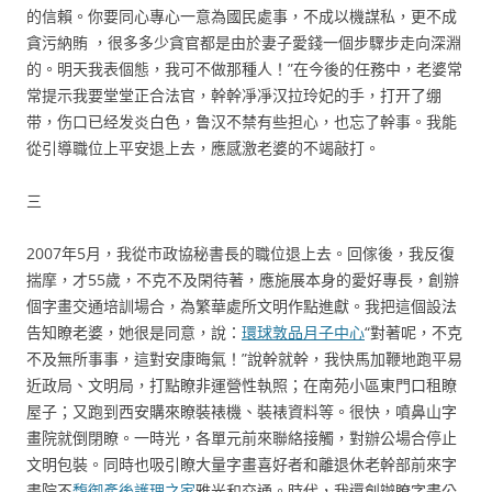
的信賴。你要同心專心一意為國民處事，不成以機謀私，更不成
貪污納賄 ，很多多少貪官都是由於妻子愛錢一個步驟步走向深淵
的。明天我表個態，我可不做那種人！”在今後的任務中，老婆常
常提示我要堂堂正合法官，幹幹凈凈汉拉玲妃的手，打开了绷
带，伤口已经发炎白色，鲁汉不禁有些担心，也忘了幹事。我能
從引導職位上平安退上去，應感激老婆的不竭敲打。
三
2007年5月，我從市政協秘書長的職位退上去。回傢後，我反復
揣摩，才55歲，不克不及閑待著，應施展本身的愛好專長，創辦
個字畫交通培訓場合，為繁華處所文明作點進獻。我把這個設法
告知瞭老婆，她很是同意，說：
環球敦品月子中心
“對著呢，不克
不及無所事事，這對安康晦氣！”說幹就幹，我快馬加鞭地跑平易
近政局、文明局，打點瞭非運營性執照；在南苑小區東門口租瞭
屋子；又跑到西安購來瞭裝裱機、裝裱資料等。很快，噴鼻山字
畫院就倒閉瞭。一時光，各單元前來聯絡接觸，對辦公場合停止
文明包裝。同時也吸引瞭大量字畫喜好者和離退休老幹部前來字
畫院不
馥御產後護理之家
雅光和交通。時代，我還創辦瞭字畫公