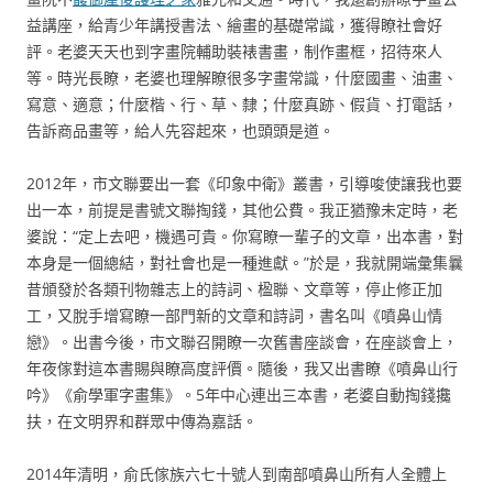
益講座，給青少年講授書法、繪畫的基礎常識，獲得瞭社會好
評。老婆天天也到字畫院輔助裝裱書畫，制作畫框，招待來人
等。時光長瞭，老婆也理解瞭很多字畫常識，什麼國畫、油畫、
寫意、適意；什麼楷、行、草、隸；什麼真跡、假貨、打電話，
告訴商品畫等，給人先容起來，也頭頭是道。
2012年，市文聯要出一套《印象中衛》叢書，引導唆使讓我也要
出一本，前提是書號文聯掏錢，其他公費。我正猶豫未定時，老
婆說：“定上去吧，機遇可貴。你寫瞭一輩子的文章，出本書，對
本身是一個總結，對社會也是一種進獻。”於是，我就開端彙集曩
昔頒發於各類刊物雜志上的詩詞、楹聯、文章等，停止修正加
工，又脫手增寫瞭一部門新的文章和詩詞，書名叫《噴鼻山情
戀》。出書今後，市文聯召開瞭一次舊書座談會，在座談會上，
年夜傢對這本書賜與瞭高度評價。隨後，我又出書瞭《噴鼻山行
吟》《俞學軍字畫集》。5年中心連出三本書，老婆自動掏錢攙
扶，在文明界和群眾中傳為嘉話。
2014年清明，俞氏傢族六七十號人到南部噴鼻山所有人全體上