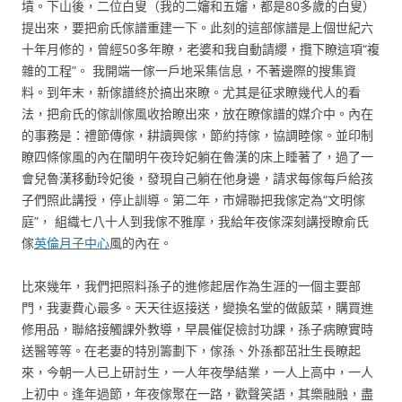
墳。下山後，二位白叟（我的二嬸和五嬸，都是80多歲的白叟）
提出來，要把俞氏傢譜重建一下。此刻的這部傢譜是上個世紀六
十年月修的，曾經50多年瞭，老婆和我自動請纓，攬下瞭這項“複
雜的工程”。 我開端一傢一戶地采集信息，不著邊際的搜集資
料。到年末，新傢譜終於搞出來瞭。尤其是征求瞭幾代人的看
法，把俞氏的傢訓傢風收拾瞭出來，放在瞭傢譜的媒介中。內在
的事務是：禮節傳傢，耕讀興傢，節約持傢，協調睦傢。並印制
瞭四條傢風的內在闡明午夜玲妃躺在魯漢的床上睡著了，過了一
會兒魯漢移動玲妃後，發現自己躺在他身邊，請求每傢每戶給孩
子們照此講授，停止訓導。第二年，市婦聯把我傢定為“文明傢
庭”， 組織七八十人到我傢不雅摩，我給年夜傢深刻講授瞭俞氏
傢
英倫月子中心
風的內在。
比來幾年，我們把照料孫子的進修起居作為生涯的一個主要部
門，我妻費心最多。天天往返接送，變換名堂的做飯菜，購買進
修用品，聯絡接觸課外教導，早晨催促檢討功課，孫子病瞭實時
送醫等等。在老妻的特別籌劃下，傢孫、外孫都茁壯生長瞭起
來，今朝一人已上研討生，一人年夜學結業，一人上高中，一人
上初中。逢年過節，年夜傢聚在一路，歡聲笑語，其樂融融，盡