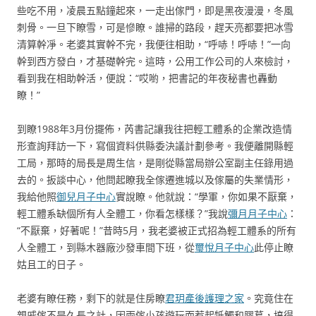
些吃不用，凌晨五點鐘起來，一走出傢門，即是黑夜漫漫，冬風
刺骨。一旦下瞭雪，可是慘瞭。誰掃的路段，趕天亮都要把冰雪
清算幹凈。老婆其實幹不完，我便往相助，“呼哧！呼哧！”一向
幹到西方發白，才基礎幹完。這時，公用工作公司的人來檢討，
看到我在相助幹活，便說：“哎喲，把書記的年夜秘書也轟動
瞭！”
到瞭1988年3月份擺佈，芮書記讓我往把輕工體系的企業改造情
形查詢拜訪一下，寫個資料供縣委決議計劃參考。我便離開縣輕
工局，那時的局長是周生信，是剛從縣當局辦公室副主任錄用過
去的。扳談中心，他問起瞭我全傢遷進城以及傢屬的失業情形，
我給他照
御兒月子中心
實說瞭。他就說：“學軍，你如果不厭棄，
輕工體系缺個所有人全體工，你看怎樣樣？”我說
彌月月子中心
：
“不厭棄，好著呢！”昔時5月，我老婆被正式招為輕工體系的所有
人全體工，到縣木器廠沙發車間下班，從
璽悅月子中心
此停止瞭
姑且工的日子。
老婆有瞭任務，剩下的就是住房瞭
君玥產後護理之家
。究竟住在
親戚傢不是久長之計，因兩傢小孩遊玩而惹起牴觸和膠葛，搞得