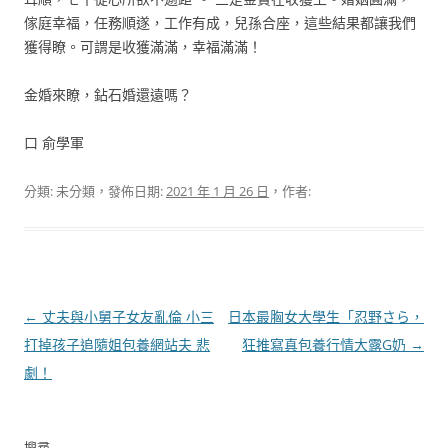
傢庭幸福，任務順遂，工作有成，兒孫合座，這些結果都讓我們
獲得瞭。可謂是收獲滿滿，幸福滿滿！
金婚來瞭，鉆石婚還遠嗎？
口 俞學軍
分類: 未分類，發佈日期:
2021 年 1 月 26 日
，作者:
文
←
丈夫與小舅子女友亂倫 小三
日本最胸女大學生「忍野さら，
章
打掉孩子追隨姐包養網站夫 悲
狂推寫真包養行情大露G奶
→
導
劇！
覽
搜尋