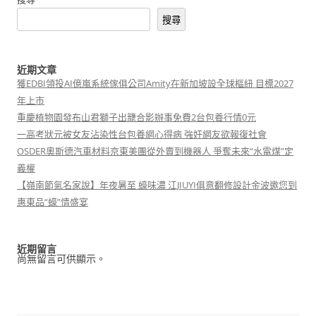
搜尋
近期文章
獲EDBI領投AI億嵐系統傢俱公司Amity在新加坡設全球樞紐 目標2027
年上市
重慶植物園發布山君獅子出籠合影辦事免費2台包養行情0元
一高考狀元被女友沾染性台包養網心得病 強奸網友欲報復社會
OSDER奧斯德汽車材料京東美團從外賣到機器人 爭奪未來“水電煤”定
義權
【嶺南節氣名家說】年夜暑至 蠔味濃 江JIUYI俱意翻修設計金波邀您到
惠東品“蠔”情盛宴
近期留言
尚無留言可供顯示。