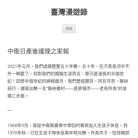
跳
至
臺灣漫遊錄
主
要
內
容
選單
中衛日產後護理之家報
2021年元月，我們成婚整整五十年瞭。五十年，在汗青長河中不
外一瞬罷了。但對我們的婚姻生涯而言，那可是漫長的半個世
紀！回想半個世紀的崢嶸歲月，我們歷經艱苦，同甘共苦，聯袂
前行，譜寫出瞭一支“聯袂鄉村——逐夢城市——老有所為”的金
婚三步曲。
一
1968年9月，我從中衛縣農業中學回村餐與加入生孩子休息。到
1970年秋，已在生孩子隊休息兩年時光瞭。作為宗子，怙恃親把