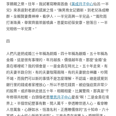
享嫡親之樂。往年，我試著寫瞭兩首曲《
美成月子中心
仙呂·一半
兒》來表達對老婆的感謝之情。“撫男育女記猶新。到老兒孫成瞭
群。全賴賢妻費神神。看伊人，一半兒高興一半兒品。”“風吹雨
打漸珠黃，舉案齊眉茶飯噴鼻。恩愛如初葆安康。戀落日，一半
兒相依一半兒賞。”
四
人們凡是把成婚三十年稱為銅婚，四十年稱為銀婚，五十年稱為
金婚，這是很有事理的，年月越長，價值越年夜。那麼“金婚”金
貴在哪裡呢？我的領會是，一是金貴在時光上。五十年走來，有
的夫妻半路分別，有的夫妻陰陽兩隔，有的夫妻貌合神離，吵鬧
不竭，而我們可以新的事情不是怎麼理解，不認識，總是感覺到
銀行里的錢或者家裡放心，所以不想花錢買，被迫強迫買非常少
的股票。或許聯袂走過五十年，相親相愛，比翼雙飛，那真是“千
年修得共枕眠，白頭偕老恩
璽恩月子中心
愛長”啊！二是金貴在境
界上。半個世紀歷事有數，閱人萬千，參透瞭世道人心，看穿瞭
人世萬象，心靜如水，恬澹名利，正應瞭儒傢的“五十知命，六十
耳順，七十從心所欲不逾距”。 三是金貴在收獲上。婚姻圓滿，