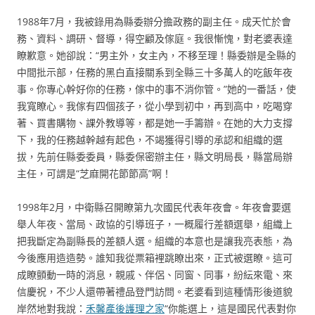
1988年7月，我被錄用為縣委辦分擔政務的副主任。成天忙於會
務、資料、調研、督導，得空顧及傢庭。我很慚愧，對老婆表達
瞭歉意。她卻說：“男主外，女主內，不移至理！縣委辦是全縣的
中間批示部，任務的黑白直接關系到全縣三十多萬人的吃飯年夜
事。你專心幹好你的任務，傢中的事不消你管。”她的一番話，使
我寬瞭心。我傢有四個孩子，從小學到初中，再到高中，吃喝穿
著、買書購物、課外教導等，都是她一手籌辦。在她的大力支撐
下，我的任務越幹越有起色，不竭獲得引導的承認和組織的選
拔，先前任縣委委員，縣委保密辦主任，縣文明局長，縣當局辦
主任，可謂是“芝麻開花節節高”啊！
1998年2月，中衛縣召開瞭第九次國民代表年夜會。年夜會要選
舉人年夜、當局、政協的引導班子，一概履行差額選舉，組織上
把我斷定為副縣長的差額人選。組織的本意也是讓我亮表態，為
今後應用造造勢。誰知我從票箱裡跳瞭出來，正式被選瞭。這可
成瞭顫動一時的消息，親戚、伴侶、同窗、同事，紛紜來電、來
信慶祝，不少人還帶著禮品登門訪問。老婆看到這種情形後道貌
岸然地對我說：
禾馨產後護理之家
“你能選上，這是國民代表對你