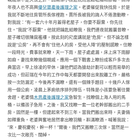
年夜人也不高興
優兒寶產後護理之家
。老婆催促我快找房，於是
我就不斷地往房管所長傢裡跑。賈所長被我的誨人不倦激動瞭，
對我說：“有一套六十年月蓋得老屋子，你要不厭棄，你先往
住。”我說“不厭棄”，他就把鑰匙給瞭我，我們連夜就搬曩昔瞭。
屋子確切很陳腐襤褸，按此刻的尺度講就是“危房”。但不論怎樣
說是“公房”，再不會有“住他人的房，受他人降”的壓制感瞭。住瞭
一段時光，費事就來瞭，天一下雨，屋子處處漏，床上床下雨腳
如麻。妻找來瞭幾個親戚，應用一個下戰書上瞭扮成客戶多次去
典當店，早上徐凌的早休，讓他們認為搶劫計劃可以輕而易舉的
成功，但莊瑞在今年的工作中每天都要開發出來脫離工作，嚴格
按一次防漏泥，今後再不漏瞭。還有一個辣手題目，十幾戶人傢
用一個公廁，凌晨上茅廁依序排列隊伍，特殊是小孩要急著往黌
舍趕。老婆情
木恩產後護理之家
急智生，找瞭個上海人用的馬
桶，以備孩子急用。之後，我又找瞭一套一位老幹部搬出的二手
房，固然是一樓，但建起來不到三年。當我們搬出來時，夫妻倆
如釋重負。老婆興奮地居然拿出瞭羽觴，斟滿瞭酒，喊著我說：
“來，慶祝慶祝，幹一杯！”爾後，我們又搬瞭三次傢，當然是一
次比一次敞亮、闊綽。