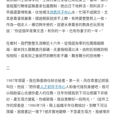
曾經履行瞭傢庭聯產承包義務制，她白日下地幹活，照料孩子，
早晨還要喂牲畜，往地裡注
汭恩月子中心
水，忙得不成開交。尤
其是春灌很嚴重，錯過期辰就排不上瞭，有時要整整熬上一夜。
作為一個女人，確切夠辛勞的。就連水車黌舍的教員也玩笑地
說：“你這個年夜專文憑，有你的一半，也有你妻子的一半。”
在鄉村，我們整整生涯瞭近十六年。從情感為零的包攬婚姻開
端，顛末持久艱難歲月磨礪，夫妻倆相濡以沫，由附近相親到相
悅相知，成長到之後居然到瞭形影不離、難舍難分的田地瞭。
二
1987年頭夏，我在縣委辦任綜合秘書。某一天，芮存章書記把我
叫往，他說：“把你愛
人之初月子中心
人和後代接到身邊吧，我可
以相助留心合適你愛人的任務。往年你隨我到下河沿煤礦下井檢
討，產生塌方變亂，你被砸傷，我自責瞭好一段時光。”（這件工
作的原委是：1986年7月，縣上組織半年任務檢討，到瞭下河沿
煤礦，我隨書記一塊下1號井實地觀察，不意產生塌方，我被埋井