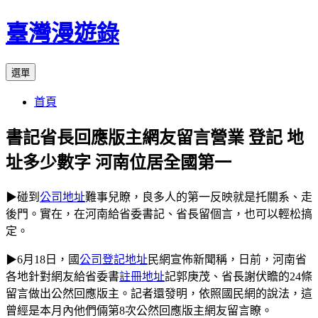
跳
臺灣漫遊錄
至
主
選單
要
內
首頁
容
書記省長回應版主網友留言營業 登記 地
址多少數字 河南位居全國第一
▶碰到
公司地址
難事兒瞭，良多人的第一反映就是托關系、走
後門。實在，在河南給省委書記、省長留個言，也可以輕松搞
定。
▶6月18日，國
公司登記地址
民網宣佈新聞稱，日前，河南省
各地針對網友給省委書
註冊地址
記郭庚茂、省長謝伏瞻的24條
留言做出公然回應版主。記者還發明，依照國民網的說法，這
曾經是本月內他們倆第8次公然回應版主網友留言瞭。