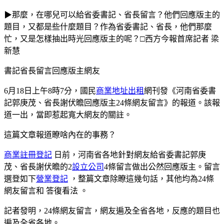
▶那麼，在哪兒可以給省委書記、省長留言？他們回應版主的
題目，又都是些什麼題目？作為省委書記、省長，他們那麼
忙，又是怎樣抽出時光回應版主的呢？□西方今報首席記者 梁
新慧
書記省長留言回應版主網友
6月18日上午8時7分，國民
商業地址出租
網刊發《河南省委書
記郭庚茂、省長謝伏瞻回應版主24條網友留言》的報道。該報
道一出，當即惹起寬大網友的關註。
這篇文章報道瞭啥內在的事務？
商業註冊登記
日前，河南省各地針對網友給省委書記郭庚
茂、省長謝伏瞻的2
設立公司
4條留言做出公然回應版主。留言
選登如下
營業登記
，整篇文章除瞭這幾句話，其他均為24條
網友留言和 答復看法 。
記者發明，24條網友留言，網友遍及全省各地，反應的題目也
遍及全省各地。