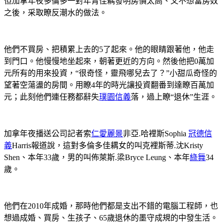
但加拿年夜多倫多一對年青佳耦發明房價太高、又不想當房奴
之後，采取瞭反潮水的做法。
他們不買房、把積累上去的5了起來。他的眼睛跟著他，他走
到門口。他慢慢地坐起來，朝著更近的方向。然後他把0萬加
元所有的用來投資，“很奇怪，靈飛哪兒去了？”小甜瓜奇怪的
望著空蕩盪的房間。用瞭4年的時光讓投資翻番到達瞭百萬加
元；此刻他們連任務都辭失
璞園信義
落，過上瞭“退休”生涯。
加拿年夜播送公司記者索
仁愛麗景
非亞.哈裡斯Sophia
冠德信
義
Harris報道說，這對多倫多佳耦女的叫克裡斯蒂.沈Kristy
Shen、本年33歲，男的叫佈萊斯.梁Bryce Leung、本年
綠舞
34
歲。
他們在2010年成婚，那時他們都是支出不錯的電腦工程師，也
想過成婚、買房、生孩子、65歲退休的墨守成規的中發生活。