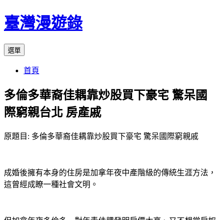
跳
臺灣漫遊錄
至
主
選單
要
內
首頁
容
多倫多華裔佳耦靠炒股買下豪宅 驚呆國
際窮親台北 房產戚
原題目: 多倫多華裔佳耦靠炒股買下豪宅 驚呆國際窮親戚
成婚後擁有本身的住房是加拿年夜中產階級的傳統生涯方法，
這曾經成瞭一種社會文明。