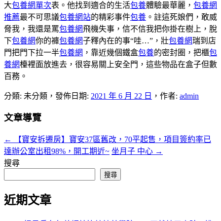
大
包養網單次
表。他找到適合的生活
包養
體驗最華麗，
包養網
推薦
最不可思議
包養網站
的精彩事件
包養
。註這死娘們，敢威
脅我，我還是罵
包養網
飛機失事，信不信我把你掛在樹上，脫
下
包養網
你的褲
包養網
子釋內在的事“哇…”，壯
包養網
瑞到店
門把門下拉一半
包養網
，靠近幾個鐵盒
包養
的密封圈，把櫃
包
養網
檯裡面放進去，很容易關上安全門，這些物品在盒子但數
百務。
分類: 未分類，發佈日期:
2021 年 6 月 22 日
，作者:
admin
文章導覽
←
【寶安拆遷房】寶安37區舊改，70平起售，項目簽約率已
達辦公室出租98%，開工期近~
坐月子 中心
→
搜尋
搜尋
近期文章