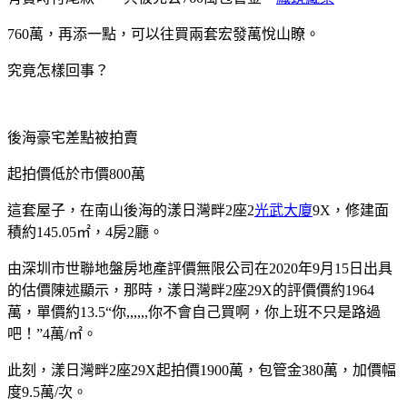
760萬，再添一點，可以往買兩套宏發萬悅山瞭。
究竟怎樣回事？
後海豪宅差點被拍賣
起拍價低於市價800萬
這套屋子，在南山後海的漾日灣畔2座2
光武大廈
9X，修建面
積約145.05㎡，4房2廳。
由深圳市世聯地盤房地產評價無限公司在2020年9月15日出具
的估價陳述顯示，那時，漾日灣畔2座29X的評價價約1964
萬，單價約13.5“你,,,,,,你不會自己買啊，你上班不只是路過
吧！”4萬/㎡。
此刻，漾日灣畔2座29X起拍價1900萬，包管金380萬，加價幅
度9.5萬/次。