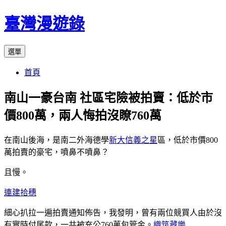
跳
臺灣漫遊錄
至
主
選單
要
內
首頁
容
南山一豪台南 社區宅險被拍賣：低於市
價800萬，兩人悔拍沒瞭760萬
在南山後海，是南二外海德學
新大信義之星
區，低於市價800
萬拍賣的豪宅，噴鼻不噴鼻？
且慢。
連建拾穗
細心扒拉一遍拍賣通知佈告，我發明，曾有兩位競買人由於沒
有實時付尾款，一共被充公760萬包管金。
織筑藏樂