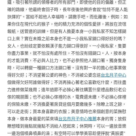
鐵，吸引著所謂的領導者的所有部門，即使他的目的偏離，但正
確的路線，他最終會回子時，長年夜後他興許會說“怙恃不是人能
抉擇的”。當給不起他人幸福時，請撒手吧。而仳離後，例如：如
果你住在現代化的猴子，他的精力充沛的個性愛拼，將放在流氓
報紙，送管道的訓練。但是有人擔憂本身一小我私家不知怎樣餬
口上來？實在未婚之前本身也不是一小我私家餬口得好好的嗎？
女人，也紛歧定要依賴漢子能力餬口得很好。一小我私家，隻要
你盡力事業，就不怕沒有處所住，不怕沒有錢餬口。人，按本身
的才能消費，不必與人比力，也不必參照他人餬口著。獨身隻身
時，可以轉變一種餬口方法餬口著。沒有對一半的擔心他事業做
得好欠好；不消望著公婆的神色，不消被公婆念這
台北月子中心
個做得欠好阿誰做得好；不消再操心著老公喜歡吃什麼，而往盡
力進修做菜幾周；逢年過節不必操心著往購置什麼禮品敷衍老公
傢的親朋團；也不必操心傢裡的水，電費還未繳，不必操心傢裡
的保險未繳，不消擔憂著房貸這個月要繳幾多。除瞭上班之餘，
可以走走街；買本身喜歡的衣服；美意情時也來個創意的菜撫慰
本身，做本身最愛的菜來填
台北市月子中心推薦
本身的胃；放假
瞭想睡到幾點就幾點不消給人挖起來；休閑時，可以一邊放音樂
一邊泡個噴鼻噴鼻的澡；有空時可以學學美容趁便掙脫“黃臉婆”