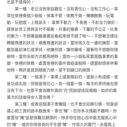
也是不值得的。
第一種：老公沒有傢庭觀念，沒有責任心，沒有工作心。尋
常在傢裡像個少爺般，傢事不管，傢務不做。懶懶散散，玩電
動，玩遊戲，上彀談天。 事業不勤力，不長進，不赴全力做好。
歸傢訴苦工資與支付不服衡，共事的蠻橫，下屬的不公正，社會
的壓力。不想著面臨事實這看起來很不錯了喲〜，不想著怎樣往
轉變周遭的狀況，順應周遭的狀況。當你恆久在一邊的撫慰，激
勵到最初演化成爭持，他嫌你煩，嫌你羅嗦，藏著你不想跟你措
辭時，當你全部方式都用絕時，當你一小我私家要面臨事業的事
變，傢裡的傢務，處置傢裡的事件曾經虛脫時，還要耐煩來哄著
他時，興許是感到精疲力絕，望不到餬口的絕頭。
第二種：一個漢子，事業上或是精彩的，或是小有成績，或
是功成名就，但倒是很花心。見一個愛一個，每次的爭持後包管
沒有下次，包管不會為瞭外面的“花”而拋卻這段婚姻。如許的萬
萬次的話值得女人置信嗎？
第三種：或者這個漢子會賺錢，也不會往招蜂引蝶，但是卻
違心把工資的過半獻進來，拿往“賭”，在你多次挽勸不聽時。你
要置信“賭”徒是很難拉歸頭的。除非你在她心目中能克服貳心中
的“賭”，或許你用很長的平生跟“賭”，作恆久的奮鬥，永遙耗上