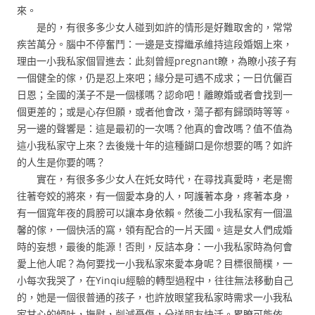
來。
是的，有很多多少女人碰到如許的情形是好難取舍的，常常
疾苦萬分。腦中不停奮鬥：一邊是支撐繼承維持這段婚姻上來，
理由一小我私家個冒進去：此刻曾經pregnant瞭，為瞭小孩子有
一個健全的傢，仍是忍上來吧；緣分是可遇不成求；一日伉儷百
日恩；全國的漢子不是一個樣嗎？認命吧！離瞭婚或者會找到一
個更差的；或是心存但願，或者他會改，蕩子都有歸頭時等等。
另一邊的聲響是：這是最初的一次嗎？他真的會改嗎？值不值為
這小我私家守上來？去後幾十年的這種餬口是你想要的嗎？如許
的人生是你要的嗎？
實在，有很多多少女人在奼女時代，在尋找真愛時，老是嚮
往著夸姣的將來，有一個愛本身的人，呵護著本身，疼著本身，
有一個寬年夜的肩膀可以讓本身依賴。然後二小我私家有一個溫
馨的傢，一個快活的窩，領有配合的一片天國。這是女人們成婚
時的妄想，最後的能源！否則，反詰本身：一小我私家時為何會
愛上他人呢？為何要找一小我私家來愛本身呢？目標很簡樸，一
小每次我哭了，在Yinqiu經驗的轉型過程中，往往無法移動自己
的，她是一個很普通的孩子，也許放眼望我私家時需求一小我私
家甘心的傾吐，撫慰，削減憂傷，分送朋友快活。累瞭可能依