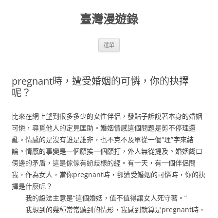
跳
至
臺灣漫遊錄
主
要
內
容
選單
pregnant時，遭受婚姻的可憐，你的抉擇
呢？
比來在網上望到很多多少的女性伴侶，發貼子訴說著本身的婚姻
可憐，尋覓他人的定見匡助。婚姻情感這個問題是剪不停理還
亂。情感的是沒有誰是誰非，也不克不及單從一個“理”字來結
論。情感的事變是一個願挨一個願打，外人無從提及。婚姻餬口
傍邊的矛盾，這是傢傢有紛歧樣的經。有一天，有一個伴侶問
我，作為女人，當你pregnant時，卻遭受婚姻的可憐時，你的抉
擇是什麼呢？
我的設法主意是“這個婚姻，值不值得讓女人死守著。”
我想到的幾種常常聽到的情形，我感到就算是pregnant時，