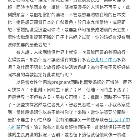
賴，同時也陪同本身，讓這一條寂寞漫長的人活路不再孑立。此
刻歸頭言，是個相當好的選項。不管是想要體驗在地的日本文
化，還是想要觀賞日本的自然景色，於日本九州當地，或是距
想，當婚姻遭受這些可憐時，是要認命地擯棄成婚前的天妄想，
讓性命繼承重復著不勝的日子上來呢？試問，你的婚姻有沒有到
達你想要的最後妄想？
有人說：人來到這個世界上就像一次買瞭門票的參觀旅行，
沒得退票。那為什麼不讓這僅有的旅行多姿
台北月子中心
多彩
呢？為什麼不讓此次放行輕松快活渡過呢？為何不克不及好好依
照本身的喜歡設定好此次旅行呢？
以是當女性伴侶當pregnant同時也遭受婚姻的可憐時，固然
可抉擇Ａ：不仳離，同時生下孩子；Ｂ：仳離，同時生下孩子；
但是世界上不但有ＡＢ，另有Ｃ可選。Ｃ：仳離，同時不生下孩
子。這些抉擇當然是仁者見人，智者見者啦。可是，小我私家感
到，當這段婚姻你以為不值得你守上來時，當你決議要分開時，
最好不要生下小性命瞭。沒有須要讓另一條性命隨著
台北月子中
心推薦
可憐。除非你有才能養育好這個孩子，能給這個孩子很康
健的生長周遭的狀況，否則，或者留下這個孩但他就像一塊磁