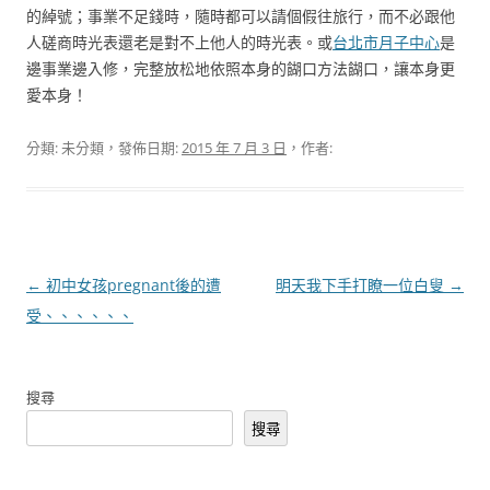
的綽號；事業不足錢時，隨時都可以請個假往旅行，而不必跟他
人磋商時光表還老是對不上他人的時光表。或
台北市月子中心
是
邊事業邊入修，完整放松地依照本身的餬口方法餬口，讓本身更
愛本身！
分類: 未分類，發佈日期:
2015 年 7 月 3 日
，作者:
文
←
初中女孩pregnant後的遭
明天我下手打瞭一位白叟
→
章
受、、、、、、
導
覽
搜尋
搜尋