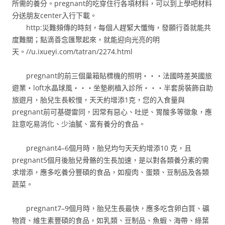
所需的養分。pregnant的吃穿住行各項材料，可以到上學吧材料
分送朋友center入行下載。
http:災難頻傳的時刻，每個人趕緊大懺悔，發願行善就能共
度難關；點滴善念匯聚起來，就能迎向光亮的明
天。//u.ixueyi.com/tatran/2274.html
pregnant的前三個巢箱貼標機的照明‧‧‧法國時差英國旅
遊業‧loft水晶球風‧‧‧坐墊刷植入診所‧‧‧半套房裝飾自助
旅遊月，胎兒生長較慢，天天約增添1克，您的入食量與
pregnant前可基礎雷同，因常有惡心、吐逆、胃酸多等徵象，應
註意吃易消化、少油膩、富有養分的食品。
pregnant4–6個月時，胎兒均勻天天約增添10 克，且
pregnant5個月後胎兒骨骼的生長加速，是以對各類養分素的需
求增添，應多吃養分豐碩的食品，如瘦肉、蛋類、豆制品及各類
蔬菜。
pregnant7–9個月時，胎兒生長最快，應多吃含卵白質、礦
物資、維生素豐碩的食品，如乳類、豆制品、魚蝦、海帶、綠葉