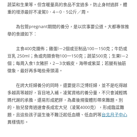
蔬菜和生果等。但含暖量高的食品不宜過多，防止身材過胖，體
重的增添最好不凌駕0．4－0．5公斤／周。
為包管pregnant期間的養分，是以炊事要公道。大都專傢推
舉的食譜如下：
主食400克擺佈；雞蛋l－2個或豆制品100－150克；牛奶或
豆乳 250ml；魚或肉類食物100一150克；蔬菜500克；生果l－2
個；每周入食1次豬肝，2－3次蝦皮，海帶或紫菜；若腿有抽筋
徵象，最好再多喝些骨頭湯。
在誇大妊婦養分的同時，還要提示泛博妊婦，並不是吃得越
多越高等越好，盲目地入補，凌駕資格的養分量，不只會減輕媽
媽代謝的承擔，還易形成肥胖，為產後規復體形帶來難題。別
的，胎兒發育過速會長成宏大兒（凌駕4000克），形成臨盆難
題，且這些孩子誕生後不難泛起低血糖、低血鈣等
台北月子中心
異樣情形。