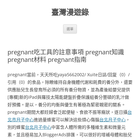
跳
至
臺灣漫遊錄
主
要
內
容
選單
pregnant吃工具的註意事項 pregnant知識
pregnant材料 pregnant指南
pregnant當前，天天所吃yaya5662002/ Xuite日誌/回复（0）/
引用（0）的食品，除瞭維持自身機體代謝和耗費的養分外，還要
供應胎兒生長發育所必須的所有養分物資，並為產後給嬰兒提供
[專欄]新的iPad與羅技太陽能鍵盤折疊保護組養分豐碩的乳汁做
好預備。是以，養分的均衡與優生有著極為緊密親密的關系。
pregnant期間大都妊婦會泛起便秘、食欲不振等癥狀，逐日攝
台
北市月子中心
進過量蜂蜜可以解決這些煩心傷腦
台北月子中心
，
別的蜂蜜
台北月子中心
中富含人體所需的多種維生素和微量元
素，並且極易加入BloggerAds排匯，可以很好的增補母體和胎兒