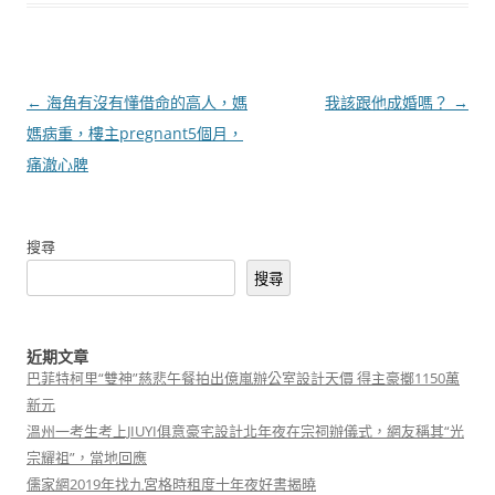
文
←
海角有沒有懂借命的高人，媽
我該跟他成婚嗎？
→
章
媽病重，樓主pregnant5個月，
導
痛澈心脾
覽
搜尋
搜尋
近期文章
巴菲特柯里“雙神”慈悲午餐拍出億嵐辦公室設計天價 得主豪擲1150萬
新元
溫州一考生考上JIUYI俱意豪宅設計北年夜在宗祠辦儀式，網友稱其“光
宗耀祖”，當地回應
儒家網2019年找九宮格時租度十年夜好書揭曉