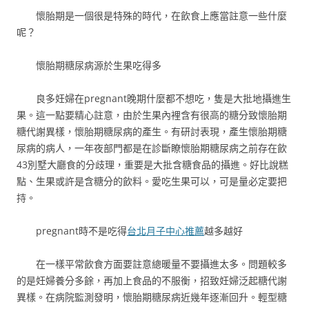
懷胎期是一個很是特殊的時代，在飲食上應當註意一些什麼
呢？
懷胎期糖尿病源於生果吃得多
良多妊婦在pregnant晚期什麼都不想吃，隻是大批地攝進生
果。這一點要精心註意，由於生果內裡含有很高的糖分致懷胎期
糖代謝異樣，懷胎期糖尿病的產生。有研討表現，產生懷胎期糖
尿病的病人，一年夜部門都是在診斷瞭懷胎期糖尿病之前存在飲
43別墅大廳食的分歧理，重要是大批含糖食品的攝進。好比說糕
點、生果或許是含糖分的飲料。愛吃生果可以，可是量必定要把
持。
pregnant時不是吃得
台北月子中心推薦
越多越好
在一樣平常飲食方面要註意總暖量不要攝進太多。問題較多
的是妊婦養分多餘，再加上食品的不服衡，招致妊婦泛起糖代謝
異樣。在病院監測發明，懷胎期糖尿病近幾年逐漸回升。輕型糖