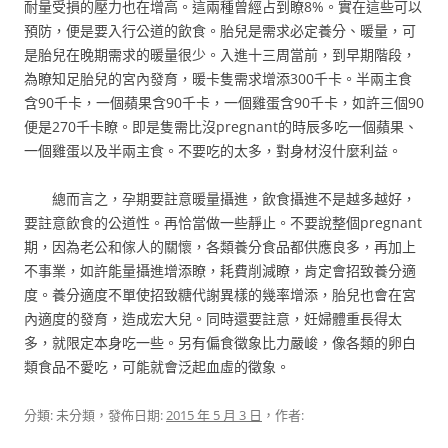
耐量受損的壓力也在增高。這兩種曾經占到瞭8%。實在這些可以
預防，便是要入行公道的飲食。胎兒是需求必定養分、暖量，可
是胎兒在晚期需求的暖量很少。入進十三周當前，到早期階段，
為瞭知足胎兒的宮內發育，暖卡隻需求增添300千卡。半兩主食
含90千卡，一個蘋果含90千卡，一個雞蛋含90千卡，如許三個90
便是270千卡瞭。即是隻需比沒pregnant的時辰多吃一個蘋果、
一個雞蛋以及半兩主食。不要吃的太多，對身材沒什麼利益。
總而言之，孕期要註意暖量攝進，飲食攝進不是越多越好，
要註意飲食的公道性。再恰當做一些靜止。不要說整個pregnant
期，因為老公和傢人的關懷，各類養分食品都供應良多，再加上
不事業，如許能量攝進增添瞭，耗費削減瞭，肯定會招致養分適
度。養分適度不單使招致糖代謝異樣的幾率增添，胎兒也會在宮
內適度的發育，造成宏大兒。同時還要註意，妊婦體重長得太
多，就限定本身吃一些。另有偏食徵象比力嚴峻，像各類的卵白
類食品不愛吃，可能就會泛起血虛的徵象。
分類: 未分類，發佈日期:
2015 年 5 月 3 日
，作者: