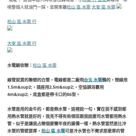
嗦整個人就油門​​一踩，並開車離
松山 區 水電
大安 區 水電
松山 區 水電 行
大安 區 水電 行
水電驗收瞭：
松山 區 水電
線管就買的聯塑的白管，電線都是二廠飛
台北 水電
鶴的，燈線用
1.5m&sup2;，插座用2.5m&sup2;，空協調浴霸用
4m&sup2;，底盒都是帶卡口的86型。
水管是用的金牛的，都是熱水管，這裡說一句，實在我不感到都
用熱水管就是好的，我見不得有些領班跟我說麼司水管都用熱水
管，似乎是讓我占瞭個麼蠻年夜的廉價一樣。熱水管當然是比冷
水管的管壁要厚，
松山 區 水電
可是冷水管也不需求那麼厚的管