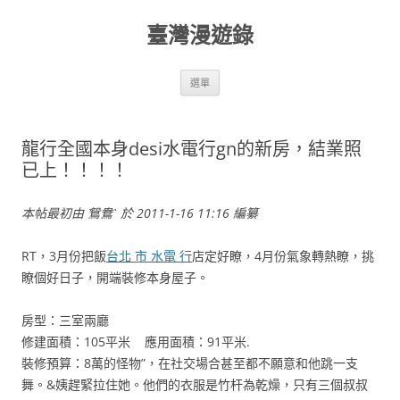
跳
至
臺灣漫遊錄
主
要
內
容
選單
龍行全國本身desi水電行gn的新房，結業照
已上！！！！
本帖最初由 `鴛鴦ˋ 於 2011-1-16 11:16 編纂
RT，3月份把飯
台北 市 水電 行
店定好瞭，4月份氣象轉熱瞭，挑
瞭個好日子，開端裝修本身屋子。
房型：三室兩廳
修建面積：105平米 應用面積：91平米.
裝修預算：8萬的怪物”，在社交場合甚至都不願意和他跳一支
舞。&姨趕緊拉住她。他們的衣服是竹杆為乾燥，只有三個叔叔