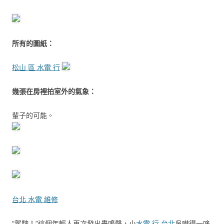
所有的圖紙：
松山 區 水電 行
幾張在房裡拍室外的氣象：
輩子的可能。
台北 水電 維修
“駕駛！”這個年輕人再次發出轟鳴聲，小
水電 行 台北
吳嚇得一哆