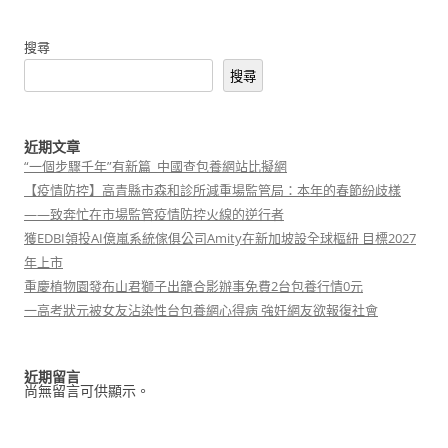
覽
搜尋
搜尋
近期文章
“一個步驟千年”有新篇_中國查包養網站比擬網
【疫情防控】高青縣市森和診所減重場監管局：本年的春節紛歧樣
——致奔忙在市場監管疫情防控火線的逆行者
獲EDBI領投AI億嵐系統傢俱公司Amity在新加坡設全球樞紐 目標2027
年上市
重慶植物園發布山君獅子出籠合影辦事免費2台包養行情0元
一高考狀元被女友沾染性台包養網心得病 強奸網友欲報復社會
近期留言
尚無留言可供顯示。