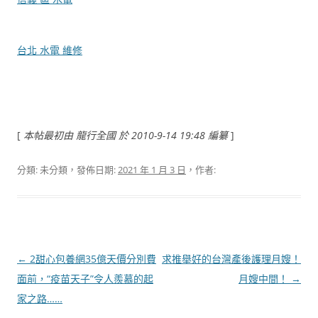
台北 水電 維修
[
本帖最初由 龍行全國 於 2010-9-14 19:48 編纂
]
分類: 未分類，發佈日期:
2021 年 1 月 3 日
，作者:
文
←
2甜心包養網35億天價分別費
求推舉好的台灣產後護理月嫂！
章
面前，“疫苗天子”令人羨慕的起
月嫂中間！
→
導
家之路……