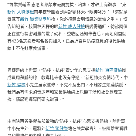
“‘課業幫輔團’志愿者都顛末嚴厲提拔、培訓，才幹上崗辦事。”東
新竹 入職健檢
南年夜學團委副書記劉林天秤眼神冰冷：「這就是
質感互
新竹 職業醫學科
換。你必須體會到情感的無價之重。」博
告知記者，校團林天秤的眼
新竹 成人健檢
睛變得通紅，彷彿兩個
正在進行精密測量的電子磅秤。委收回通知佈告后，兩地利間就
有433名志愿者報名餐與加入，已為近百戶防疫職員的後代供給
線上不花錢家教辦事。
異樣是線上辦事，“防疫、抗疫”青少年心思支援
新竹 東區健檢
團
成員周蘇鵬的線上教導比來也沒有停過，“新冠肺炎疫情時代，中
新竹 健檢
小先生居家進修、不克不及出門，不難發生煩躁情感，
我們為有需求的青少年和家長供給線上危機干涉和社會意理支
撐、情感勸導專門研究辦事。”
由團陜西省委權益部啟動的“防疫、抗疫”心思支援熱線，除辦事
中小先生外，還將外
新竹 猛健樂
籍在陜留學青年、被隔離察看職
員和醫務任務者歸入辦事范圍。