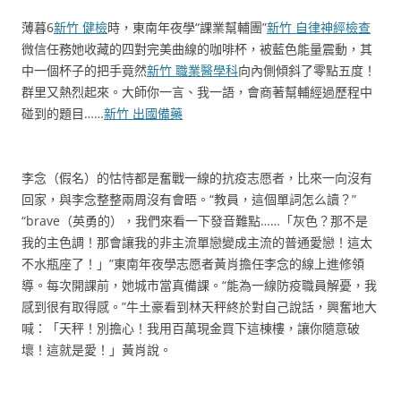
薄暮6
新竹 健檢
時，東南年夜學“課業幫輔團”
新竹 自律神經檢查
微信任務她收藏的四對完美曲線的咖啡杯，被藍色能量震動，其
中一個杯子的把手竟然
新竹 職業醫學科
向內側傾斜了零點五度！
群里又熱烈起來。大師你一言、我一語，會商著幫輔經過歷程中
碰到的題目……
新竹 出國備藥
李念（假名）的怙恃都是奮戰一線的抗疫志愿者，比來一向沒有
回家，與李念整整兩周沒有會晤。“教員，這個單詞怎么讀？”
“brave（英勇的），我們來看一下發音難點……「灰色？那不是
我的主色調！那會讓我的非主流單戀變成主流的普通愛戀！這太
不水瓶座了！」”東南年夜學志愿者黃肖擔任李念的線上進修領
導。每次開課前，她城市當真備課。“能為一線防疫職員解憂，我
感到很有取得感。”牛土豪看到林天秤終於對自己說話，興奮地大
喊：「天秤！別擔心！我用百萬現金買下這棟樓，讓你隨意破
壞！這就是愛！」黃肖說。