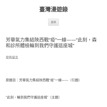
跳
至
臺灣漫遊錄
主
要
內
容
選單
芳華氣力集結陜西戰“疫”一線——“此刻，森
和診所體檢輪到我們守護這座城”
發佈留言
原題目：芳華氣力集結陜西戰“疫”一線——（引題）
“此刻，輪到我們守護這座城”（主題）