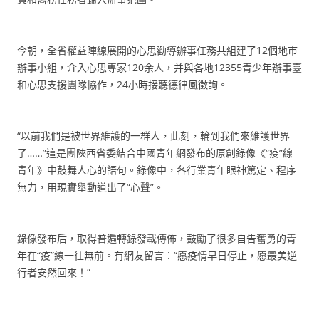
今朝，全省權益陣線展開的心思勸導辦事任務共組建了12個地市
辦事小組，介入心思專家120余人，并與各地12355青少年辦事臺
和心思支援團隊協作，24小時接聽德律風徵詢。
“以前我們是被世界維護的一群人，此刻，輪到我們來維護世界
了……”這是團陜西省委結合中國青年網發布的原創錄像《“疫”線
青年》中鼓舞人心的語句。錄像中，各行業青年眼神篤定、程序
無力，用現實舉動道出了“心聲”。
錄像發布后，取得普遍轉錄發載傳佈，鼓勵了很多自告奮勇的青
年在“疫”線一往無前。有網友留言：“愿疫情早日停止，愿最美逆
行者安然回來！”