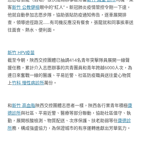
客
新竹 公教健檢
眼中的“紅人”。新冠肺炎疫情管控令剛一下達，
他就自動參加志愿步隊，協助張貼防疫通知佈告，逐車展開排
查，領導途徑路況……有司機反應沒有餐食，張龍就和同事挨車送
往面食、熱水、便利面。
新竹 HPV疫苗
截至今朝，陜西交控團體已抽調414名青年突擊隊員展開一線聲
援任務，累計介入志愿辦事的共青團員和青年跨越6000人次，為
連日來奮戰一線的醫護、平易近警、社區防疫職員送往愛心物質
上
竹科 慢性病診所
萬份。
和
新竹 高血脂
陜西交控團體志愿者一樣，陜西各行業青年積極
康
德診所
與社區、平易近警、醫療等部分聯動，協助社區值守、執
勤，展開核酸檢測、物質配送、次序保護、扶老助弱等任
康德診
所
務，構成強盛協力，為保證城市的有序運轉進獻出芳華氣力。