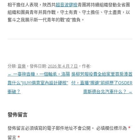
相干擔任人表現，陜西共
超音波健檢
青團將持續組織發動全省團
組織和團員青年并肩作戰，守土有責、守土擔任、守土盡責，以
奮斗之我展示新一代青年的戰“疫”擔負。
分類:
音樂
，發佈日期:
2026 年 4 月 7 日
，作者:
文
←
一臺拖沓機，一個軸承，洛陽
吳柳芳服役費全給家里買房湊首
章
靠什么“JIUYI俱意室內設計硬核”
付，直播“擦邊”前經歷了OSDER
導
衝破？
奧斯德台北汽車什么？
→
覽
發佈留言
發佈留言必須填寫的電子郵件地址不會公開。
必填欄位標示為
*
留言
*