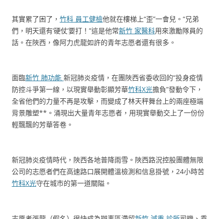
其實累了困了，
竹科 員工健檢
他就在樓梯上“歪”一會兒。“兄弟
們，明天還有‘硬仗’要打！”這是他常
新竹 家醫科
用來激勵隊員的
話。在陜西，像阿力虎龍如許的青年志愿者還有很多。
面臨
新竹 肺功能
新冠肺炎疫情，在團陜西省委收回的“投身疫情
防控斗爭第一線，以現實舉動彰顯芳華
竹科X光
擔負”發動令下，
全省他們的力量不再是攻擊，而變成了林天秤舞台上的兩座極端
背景雕塑**。涌現出大量青年志愿者，用現實舉動交上了一份份
輕飄飄的芳華答卷。
新冠肺炎疫情時代，陜西各地普降雨雪。陜西路況控股團體無限
公司的志愿者們在高速路口展開體溫檢測和信息掛號，24小時苦
竹科X光
守在城市的第一道關隘。
志愿者張龍（假名）很快成為辦事區滯留
新竹 減重 診所
司機、乘