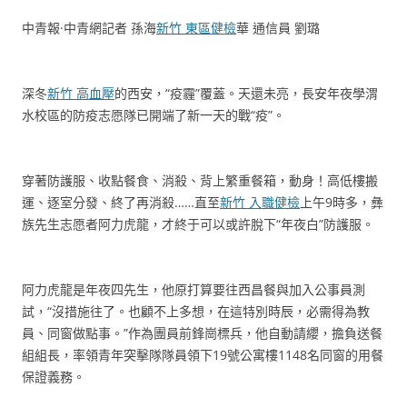
中青報·中青網記者 孫海
新竹 東區健檢
華 通信員 劉璐
深冬
新竹 高血壓
的西安，“疫霾”覆蓋。天還未亮，長安年夜學渭
水校區的防疫志愿隊已開端了新一天的戰“疫”。
穿著防護服、收點餐食、消殺、背上繁重餐箱，動身！高低樓搬
運、逐室分發、終了再消殺……直至
新竹 入職健檢
上午9時多，彝
族先生志愿者阿力虎龍，才終于可以或許脫下“年夜白”防護服。
阿力虎龍是年夜四先生，他原打算要往西昌餐與加入公事員測
試，“沒措施往了。也顧不上多想，在這特別時辰，必需得為教
員、同窗做點事。”作為團員前鋒崗標兵，他自動請纓，擔負送餐
組組長，率領青年突擊隊隊員領下19號公寓樓1148名同窗的用餐
保證義務。