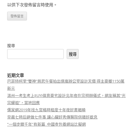
以供下次發佈留言時使用。
搜尋
搜尋
近期文章
巴菲特柯里“雙神”慈悲午餐拍出億嵐辦公室設計天價 得主豪擲1150萬
新元
溫州一考生考上JIUYI俱意豪宅設計北年夜在宗祠辦儀式，網友稱其“光
宗耀祖”，當地回應
儒家網2019年找九宮格時租度十年夜好書揭曉
早晨七時后避做七件事 讓心臟好秀傳醫院供膳好歇息
“一個步驟千年”有新篇_中國查包養網站比擬網