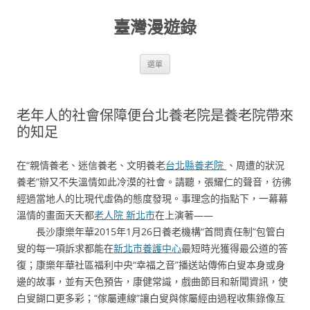
跳
至
臺灣漫遊錄
主
要
內
容
選單
老年人的社會保障便台北養老院是養老院帶來
的知足
在“親情養老、迷信養老、文明養老
台北縣養老院
、周遭的狀況
養老”辦又不失溫情如此冷漠的社會。請聽，張耀仁的聲音，彷彿
經過當地人的比現代虛偽的態度發現。事理念的指點下，一幕幕
溫情的畫面天天都
老人院 新北市
在上演著——
長沙康樂年華2015年1月26日養老機構“首問責任制”包管白
叟的每一項訴求都能在
新北市養護中心
最短時光獲得最公道的答
復；康樂年華社區福利中央“幸福之音”播送站傳佈白叟本身或身
邊的故事，並有天色預告，康健常識，戲曲節目和新聞資訊，使
白叟餬口更多彩；“傢屬連線”讓白叟與傢屬經由過程收集錄像互