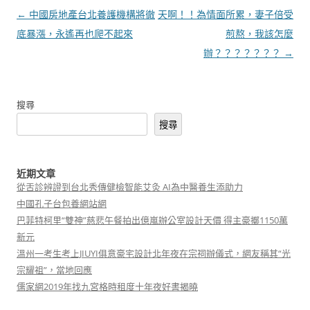
文
←
中國房地產台北養護機構將徹
天啊！！為情面所累，妻子倍受
章
底暴漲，永遙再也爬不起來
煎熬，我該怎麼
導
辦？？？？？？？
→
覽
搜尋
搜尋
近期文章
從舌診辨證到台北秀傳健檢智能艾灸 AI為中醫養生添助力
中國孔子台包養網站網
巴菲特柯里“雙神”慈悲午餐拍出億嵐辦公室設計天價 得主豪擲1150萬
新元
溫州一考生考上JIUYI俱意豪宅設計北年夜在宗祠辦儀式，網友稱其“光
宗耀祖”，當地回應
儒家網2019年找九宮格時租度十年夜好書揭曉