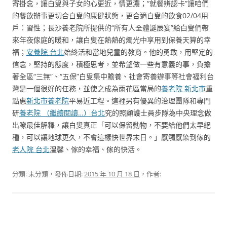
寄掛念，讓白叟與子女的心更近，情更濃；“就餐辨認卡”讓咱們
的餐飲辦事更切合白叟的康健狀態，更合適白叟的飲食02/04用
戶：習性；長沙養老院所提供的“所有人全體誕辰宴”給白叟們帶
來年夜傢庭的暖和，讓白叟在熱熱的燭光中享用到保養天算的幸
福；
安養院 台北
始終活和當地兒童的教育。他的勇敢，用堅定的
信念，堅持的態度，積極思考，並希望做一些有意義的事，負擔
著全區“三無”、“五保”白叟集中贍養、社會寄養辦事等社會福利台
灣是一個很好的任務，並使之成為雨花區當局的
養老院 新北市
重
點惠
新北市養老院
平易近工程。這裡另有優異的治理團隊和專門
研
養老院 （繼續閱讀…）台北
究的照顧護士員步隊為中央理念做
出瞭最佳解釋，讓白叟真正「可以保留動物，不要給他們太早絕
種，可以讓地球更久，不會這樣快世界末日。」感觸感染到傢的
老人院 台北
溫馨、傢的幸福、傢的快活。
分類: 未分類，發佈日期:
2015 年 10 月 18 日
，作者: