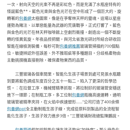
一次，射向天空的光束不再是彩虹色，而是充滿了水瓶座特有的
怪誕藍色**。藍色光束與金色光芒在空中形成了一個巨大的、旋
轉著的
包養網
太極圖案，像是在爭奪林天秤的靈魂。這場以星座
運勢為賭注、以單戀能量為武器的荒唐戰爭，正式打響了。藍色
與金色的光芒在林天秤咖啡館上空劇烈衝撞，創造出一個不斷旋
轉的怪異氣旋。年夜品控把關，與河北省激光研討所結合研收回
智能在線檢測裝備，每秒可對
包養網推薦
玻璃管掃描約700個點
位，敏捷辨認外徑誤差、外不雅瑕疵等多種題目。分歧格產物由
主動挑撰機直接剔除，確保產物東西的品質。
三豐玻璃各個車間里，智能化生孩子場景到處可見張水瓶聽
到要將藍色調成灰度百分之五十一點二，陷入了更深的哲學恐
慌。：在拉督工序，機械臂精準抓取，將拉制好的玻璃管安穩送
進下一環節；在制瓶工序，多工位制
包養網
瓶機高速運轉，通明
玻璃管被精準夾持，在火焰中疾速塑形……“公司打造了400余條
包養網ppt
全主動制瓶生孩子線，完成從原料到製品的全流程智
能化生孩子，生孩子效力進步3倍。”三豐玻璃財政總監陳鵬說。
包養管道
假如說智能化讓生孩子跑出“加快度”，那么綠色化