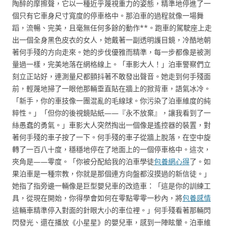
陶醉的摩擦聲，它以一種近乎蔑視重力的姿態，精準地停進了一
個只有它車身尺寸寬度的停車格中。那泊車的過程就像一場舞
蹈，流暢、完美，且毫無任何多餘的動作**。跑車的駕駛座上走
出一個全身黑色皮衣的女人，她戴著一副透明護目鏡，冷酷地朝
著何手殘的方向走來。她的步伐優雅而精準，每一步都像是被測
量過一樣，完美地落在網格線上。「車影大人！」泊車警察們立
刻立正站好，連測量尺都顫抖著不敢發出聲音。她走到何手殘面
前，輕蔑地掃了一眼他那輛垂直貼在牆上的掀背車，語氣冰冷。
「新手，你的車技像一團混亂的毛線球。你污染了泊車維度的純
粹性。」「但你的後視鏡貼紙——『永不放棄』，讓我看到了一
絲愚蠢的勇氣。」車影大人突然掏出一個像是遙控器的裝置，對
著何手殘的車子按了一下。何手殘的車子從牆上脫落，在空中旋
轉了一百八十度，穩穩地停在了地面上的一個停車格中。這次，
夾角是——零度。「你被分配給我的泊車學徒
包養網心得
了。如
果泊車是一種宗教，你就是那個連方向盤都沒摸過的新信徒。」
她指了指旁邊一輛像是巨型嬰兒車的改造車：「這是你的訓練工
具，從現在開始，你得學會如何在零點零零一秒內，將
包養感情
這輛車精準停入對面的針眼大小的車位裡。」何手殘看著那輛閃
閃發光、還在播放《小星星》的嬰兒車，感到一陣眩暈。泊車維