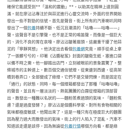
確保它能感受到**「溫和的震動」**，以助其在精神上達到圓
滿。就在廖沾沾專注於與蒜泥進行心靈交流時，外面的世界開始
發出一些不對勁的信號。首先是聲音。街上所有的汽車喇叭同時
發出了一個
包養
持續不斷、低沉且潮濕的「咕嚕——咕嚕——」
聲。這聲音不是引擎聲，也不是正常的鳴笛聲，而像是一個巨大
的、消化不良的胃在哀嚎。廖沾沾皺著眉頭，這嚴重干擾了他蒜
泥的「寧靜冥想」。他決定出去看個
包養網
究竟，順手從桌上拿
了一張髒兮兮的，印著《沾醬秘笈》封面的皺衛生紙，塞進口袋
以備不時之需。他一腳踏出店門，立刻被眼前的景象震驚了。整
條城市的主幹道上，數百個交通信號燈，從東邊到西邊，從高架
橋到巷弄口，全部變成了綠燈。它們不是交替閃爍，而是固定在
「通行」的狀態，同時，每一個燈箱都發出了那種「咕嚕咕嚕」
的聲音，並且有一層淡淡的、熱氣騰騰的白霧從燈箱的頂部冒
出，散發出一種難以名狀的——麵粉蒸煮過頭的氣味。「麵粉焦
慮？還是過度發酵？」廖沾沾是個醬料學家，對所有食物相關的
氣味都極度敏感。他聞出來了，這是一種只有在極度巨大的麵團
因為壓力過大而散發出的氣味。街上的行人陷入了混亂。汽車不
知道該走還是該停，因為無論從
包養行情
哪個方向看，都是綠