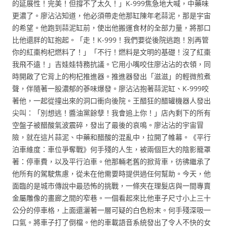
的延展性！完美！但撐不了太久！」K-999焦急地大喊，中藥味
更濃了。廖沾沾知道，他必須帶走他那缸陳年老蒜泥，那是宇宙
的希望。他跑到蒜泥缸前，使出他搬運食材的全部力量，將那口
比他還胖的缸抱起。「走！K-999！我們要從後院逃跑！別再管
你的紅棗枸杞燃料了！」「不行！燃料是文明的基礎！沒了紅棗
我飛不遠！」吉娃娃特務抗議。它用小嘴咬住廖沾沾的衣領，同
時開啟了它背上的枸杞推進器。推進器發出「滋滋」的輕微煎煮
聲，伴隨著一股濃郁的蔘味爆發。廖沾沾抱著蒜泥缸、K-999咬
著他，一起從撞出來的洞口衝向後院。王醋狂的醋罐機器人發出
尖叫：「別想逃！醬油黨餘孽！我會追上你！」店內剩下的所有
空盤子被醋酸氣波震碎，發出了最後的哀鳴。廖沾沾的宇宙冒
險，就在這片蒜泥、中藥和醋酸的混亂中，拉開了帷幕。《平行
泊車維度：車位爭奪戰》何手殘的人生，被兩個巨大的陰影籠罩
著：停車費，以及平行泊車。他那輛老舊的掀背車，彷彿繼承了
他所有的駕駛焦慮，從未在他需要時提供過任何幫助。今天，他
面臨的是城市傳說中最恐怖的挑戰，一條夾在理髮店與一間專賣
金屬雕像的畫廊之間的窄巷。一個看起來比他車子尺寸小上三十
公分的停車格，上面還灑著一層可疑的白色粉末。何手殘深吸一
口氣。將車子打了倒檔。他的車載語音系統發出了令人不快的女