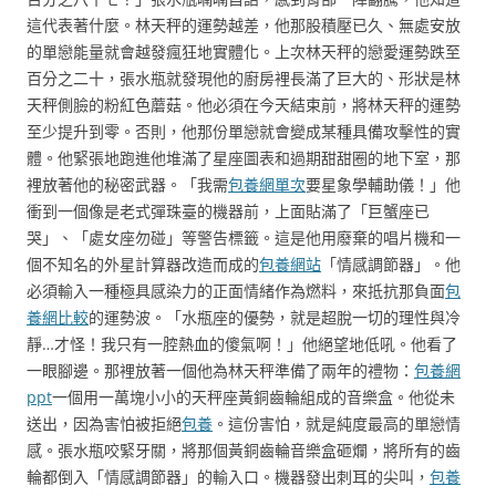
這代表著什麼。林天秤的運勢越差，他那股積壓已久、無處安放
的單戀能量就會越發瘋狂地實體化。上次林天秤的戀愛運勢跌至
百分之二十，張水瓶就發現他的廚房裡長滿了巨大的、形狀是林
天秤側臉的粉紅色蘑菇。他必須在今天結束前，將林天秤的運勢
至少提升到零。否則，他那份單戀就會變成某種具備攻擊性的實
體。他緊張地跑進他堆滿了星座圖表和過期甜甜圈的地下室，那
裡放著他的秘密武器。「我需
包養網單次
要星象學輔助儀！」他
衝到一個像是老式彈珠臺的機器前，上面貼滿了「巨蟹座已
哭」、「處女座勿碰」等警告標籤。這是他用廢棄的唱片機和一
個不知名的外星計算器改造而成的
包養網站
「情感調節器」。他
必須輸入一種極具感染力的正面情緒作為燃料，來抵抗那負面
包
養網比較
的運勢波。「水瓶座的優勢，就是超脫一切的理性與冷
靜…才怪！我只有一腔熱血的傻氣啊！」他絕望地低吼。他看了
一眼腳邊。那裡放著一個他為林天秤準備了兩年的禮物：
包養網
ppt
一個用一萬塊小小的天秤座黃銅齒輪組成的音樂盒。他從未
送出，因為害怕被拒絕
包養
。這份害怕，就是純度最高的單戀情
感。張水瓶咬緊牙關，將那個黃銅齒輪音樂盒砸爛，將所有的齒
輪都倒入「情感調節器」的輸入口。機器發出刺耳的尖叫，
包養