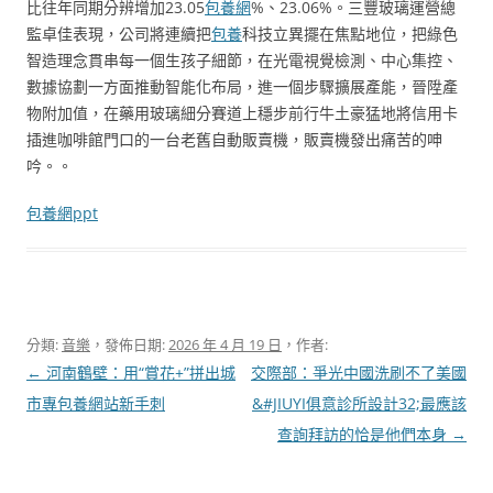
比往年同期分辨增加23.05
包養網
%、23.06%。三豐玻璃運營總
監卓佳表現，公司將連續把
包養
科技立異擺在焦點地位，把綠色
智造理念貫串每一個生孩子細節，在光電視覺檢測、中心集控、
數據協劃一方面推動智能化布局，進一個步驟擴展產能，晉陞產
物附加值，在藥用玻璃細分賽道上穩步前行牛土豪猛地將信用卡
插進咖啡館門口的一台老舊自動販賣機，販賣機發出痛苦的呻
吟。。
包養網ppt
分類:
音樂
，發佈日期:
2026 年 4 月 19 日
，作者:
文
←
河南鶴壁：用“賞花+”拼出城
交際部：爭光中國洗刷不了美國
章
市專包養網站新手刺
&#JIUYI俱意診所設計32;最應該
導
查詢拜訪的恰是他們本身
→
覽