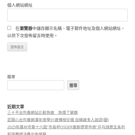
個人網站網址
在
瀏覽器
中儲存顯示名稱、電子郵件地址及個人網站網址，
以供下次發佈留言時使用。
搜尋
搜尋
近期文章
三十不台包養網站比較急嫁 急壞了舅媽
武甜心台包養網漢年夜學91歲傳授征婚 自稱被多人說謊(圖)
2025年廣州市第十六屆“市長杯OSDER奧斯德零件商”乒乓球蒼生系列
和諧賽總決賽出色閉幕