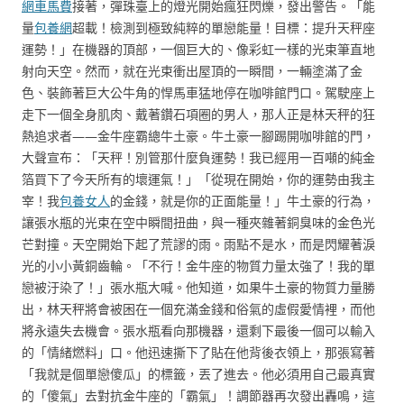
網車馬費
接著，彈珠臺上的燈光開始瘋狂閃爍，發出警告。「能
量
包養網
超載！檢測到極致純粹的單戀能量！目標：提升天秤座
運勢！」在機器的頂部，一個巨大的、像彩虹一樣的光束筆直地
射向天空。然而，就在光束衝出屋頂的一瞬間，一輛塗滿了金
色、裝飾著巨大公牛角的悍馬車猛地停在咖啡館門口。駕駛座上
走下一個全身肌肉、戴著鑽石項圈的男人，那人正是林天秤的狂
熱追求者——金牛座霸總牛土豪。牛土豪一腳踢開咖啡館的門，
大聲宣布：「天秤！別管那什麼負運勢！我已經用一百噸的純金
箔買下了今天所有的壞運氣！」「從現在開始，你的運勢由我主
宰！我
包養女人
的金錢，就是你的正面能量！」牛土豪的行為，
讓張水瓶的光束在空中瞬間扭曲，與一種夾雜著銅臭味的金色光
芒對撞。天空開始下起了荒謬的雨。雨點不是水，而是閃耀著淚
光的小小黃銅齒輪。「不行！金牛座的物質力量太強了！我的單
戀被汙染了！」張水瓶大喊。他知道，如果牛土豪的物質力量勝
出，林天秤將會被困在一個充滿金錢和俗氣的虛假愛情裡，而他
將永遠失去機會。張水瓶看向那機器，還剩下最後一個可以輸入
的「情緒燃料」口。他迅速撕下了貼在他背後衣領上，那張寫著
「我就是個單戀傻瓜」的標籤，丟了進去。他必須用自己最真實
的「傻氣」去對抗金牛座的「霸氣」！調節器再次發出轟鳴，這