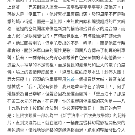
上寫著：「完美倒車入庫獎——第零點零零零零零九度偏差。」
落款人是「倒車王」。他趕緊從車窗探出頭，發現周圍不再是熟
悉的城市街道，而是一望無際、由無數白線和編號組成的巨大網
格。這裡的空氣聞起來像是新買的輪胎和劣質香水的混合物，而
重力似乎是隨機變化的，有時感覺很重，有時像漂浮在游泳池
裡。他試圖按喇叭，但喇叭發出的不是「叭叭」，而是他童年時
學會的、關於泊車口訣的魔性兒歌。四面八方傳來了刺耳的剎車
聲，接著，一群穿著反光背心和戴著白色安全帽的人朝他衝來。
這些人手裡拿的不是警棍，而是長長的測量尺和巨大的電子角度
儀，臉上的表情極度嚴肅。「違反泊車維度基本法！斜停入庫！
罪大惡極！」領頭的泊車警察用
包養
一個擴音器大喊，聲音充滿
機械感。「我、我沒有斜停！我只是垂直停在了牆壁上！」何手
殘趕緊為自己辯解，但聲音因為恐懼而顫抖。「垂直泊車？那是
在第三次元的行為，在這裡，你的車體與停車線的夾角是——八
十九點七度！按照維度法則，你必須接受懲罰！」懲罰的內容
是：無限次觀看一部名為**《新手泊車七百次失敗集錦》的紀錄
片，直到哭泣為止。就在這時，一輛像是從科幻電影裡開出來的
黑色跑車，優雅地從網格的邊緣漂移而過。跑車的輪胎發出令人