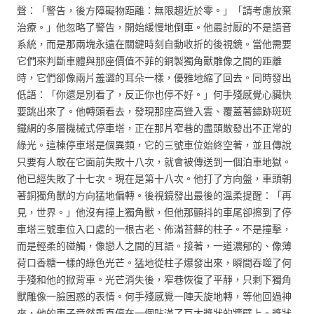
聲：「警告，後方障礙物距離：無限趨近於零。」「請考慮放棄
治療。」他忽略了警告，開始緩慢地倒車。他最討厭的不是語音
系統，而是那兩塊永遠在關鍵時刻自動收折的後視鏡。當他需要
它們來判斷車體與那座價值不菲的銅製獨角獸雕像之間的距離
時，它們卻像兩片羞澀的耳朵一樣，優雅地縮了回去。同時發出
低語：「你還是別看了，反正你也停不好。」何手殘感覺心臟快
要跳出來了。他轉頭看去，發現那座高聳入雲、覆蓋著鏽跡斑斑
鐵網的多層機械式停車塔，正在那片窄巷的盡頭散發出不正常的
綠光。這棟停車塔是個異類，它的三號車位始終空著，並且傳說
只要有人敢在它面前失敗十八次，就會被傳送到一個泊車地獄。
他已經失敗了十七次。現在是第十八次。他打了方向盤，車頭朝
著銅獨角獸的方向猛地偏轉。後視鏡發出最後的溫柔提醒：「再
見，世界。」他沒有撞上獨角獸，但他那顫抖的車尾卻擦到了停
車塔三號車位入口處的一根古老、佈滿苔蘚的柱子。不是撞擊，
而是輕柔的碰觸，像戀人之間的耳語。接著，一道濃郁的、像薄
荷口香糖一樣的綠色光芒。猛地從柱子爆發出來，瞬間吞噬了何
手殘和他的掀背車。光芒消失後，窄巷恢復了平靜，只剩下獨角
獸雕像一臉困惑的表情。何手殘感覺一陣天旋地轉，等他回過神
來，他的車子竟然垂直停在一個貼滿了巨大獎狀的牆壁上。獎狀