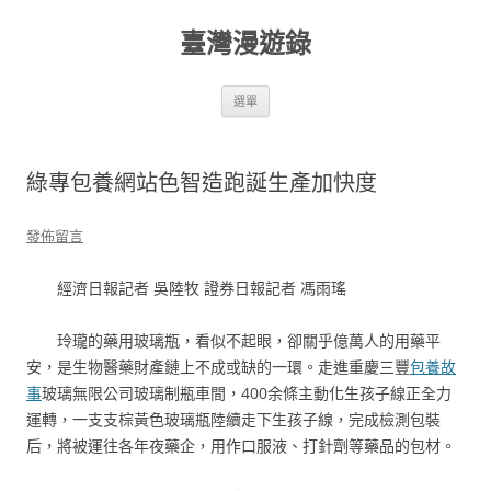
跳
至
臺灣漫遊錄
主
要
內
容
選單
綠專包養網站色智造跑誕生產加快度
發佈留言
經濟日報記者 吳陸牧 證券日報記者 馮雨瑤
玲瓏的藥用玻璃瓶，看似不起眼，卻關乎億萬人的用藥平
安，是生物醫藥財產鏈上不成或缺的一環。走進重慶三豐
包養故
事
玻璃無限公司玻璃制瓶車間，400余條主動化生孩子線正全力
運轉，一支支棕黃色玻璃瓶陸續走下生孩子線，完成檢測包裝
后，將被運往各年夜藥企，用作口服液、打針劑等藥品的包材。