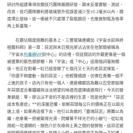
研討所組建專項攻關技巧團隊展開研發，顛末反復實驗、測試、
改良，技巧團隊勝利將玻璃管外徑誤差減少至±0.2毫米以內，精
度堪比發絲。這一衝破不只處理了裂瓶題目，也推進制瓶及格率
再上新臺階。
在霸佔精度困難的基本上，三豐玻璃連續加《宇宙水餃與終
極醬料師》第一章：蒜泥與末日預兆廖沾沾坐在他那間被稱為
「宇宙水
包養網VIP
餃中心」的店裡，但這間店的外觀更像是一個
被遺棄的藍色塑膠棚，與「宇宙」或「中心」這兩個詞毫無關
係。他正在對著一缸已經發酵了七個月又七天的老蒜泥嘆氣。
「你還不夠靈動，我的蒜泥。」他輕聲細語，彷彿在責備一個不
上進的孩子。店內只有他一個人，連蒼蠅都因為難以忍受那股陳
年蒜頭混合著鐵鏽與淡淡絕望的味道而選擇繞道飛行。今天的營
業額是：零。廖沾沾不安的不是店裡的生意，而是他對**「蒜泥
成本焦慮症」**的深層恐懼。新鮮蒜頭每公斤的價格正在以超光
速上漲，如果再這樣下去，他引以為傲的「靈魂蒜泥」將難以為
繼。他拿著一把被磨得光滑、閃耀著不祥光芒的小銀勺，從缸底
撈起一坨濃稠的、顏色介於灰綠與土黃之間的發酵物。這蒜泥被
他照顧得像稀世珍寶，每隔三小時，他就要用手指彈一下缸邊，