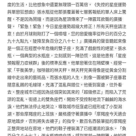
度的生活，比他想象中還要無理頭一百萬倍。《失控的星座運勢
與單戀狂想曲》張水瓶從他那張覆蓋著七層舊報紙的單人床上驚
醒，不是因為鬧鐘，而是因為屋頂傳來了一陣震耳欲聾的廣播
聲。「緊急！緊急！今日星座運勢超級大修正！所有天秤座請注
意！由於月球剛剛打了一個噴嚏，您的戀愛機率從昨日的百分之
九十九點九，陡降至負百分之八十七！」廣播員的聲音聽起來像
是一個正在經歷中年危機的雙子座，充滿了戲劇性的絕望。張水
瓶，一個典型的水瓶座，立刻感到一陣恐慌，這是他患有「星座
預報壓力症候群」後的標準反應。他單戀著住在隔壁棟、經營一
家「平衡美學」咖啡館的林天秤。林天秤完美得像是從黃金分割
線中走出來的藝術品。而張水瓶的人生，則像一團被獅子座暴君
隨意亂踢的毛線球，充滿了混亂與錯位。他衝到窗邊，往外看
去。整座城市已經因為這個突如其來的「超級修正」而陷入了荒
謬的混亂。街道上的雙魚座們，開始不受控制地流下鹹鹹的海水
淚，他們無法停止地哭泣，導致城市低窪處已經形成了小型潟
湖。那些摩羯座的上班族，嚴格遵守著廣播中「摩羯座今天適合
原地踏步，否則將失去襪子」的指令。數百名西裝筆挺的摩羯座
正整齊地站在原地，他們的鞋子裡裝滿了已經潮濕的淚水。「負
百分之八十七？」張水瓶喃喃自語，感到胃部一陣翻騰，他知道