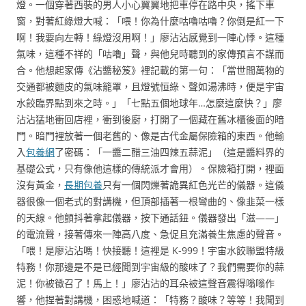
燈。一個穿著西裝的男人小心翼翼地把車停在路中央，搖下車
窗，對著紅綠燈大喊：「喂！你為什麼咕嚕咕嚕？你倒是紅一下
啊！我要向左轉！綠燈沒用啊！」廖沾沾感覺到一陣心悸。這種
氣味，這種不祥的「咕嚕」聲，與他兒時聽到的家傳預言不謀而
合。他想起家傳《沾醬秘笈》裡記載的第一句：「當世間萬物的
交通都被麵皮的氣味籠罩，且燈號恒綠、聲如湯沸時，便是宇宙
水餃臨界點到來之時。」「七點五個地球年…怎麼這麼快？」廖
沾沾猛地衝回店裡，衝到後廚，打開了一個藏在舊冰櫃後面的暗
門。暗門裡放著一個老舊的、像是古代金屬保險箱的東西。他輸
入
包養網
了密碼：「一醬二醋三油四辣五蒜泥」（這是醬料界的
基礎公式，只有像他這樣的傳統派才會用）。保險箱打開，裡面
沒有黃金，
長期包養
只有一個閃爍著詭異紅色光芒的儀器。這儀
器很像一個老式的對講機，但頂部插著一根彎曲的、像韭菜一樣
的天線。他顫抖著拿起儀器，按下通話鈕。儀器發出「滋——」
的電流聲，接著傳來一陣高八度、急促且充滿養生焦慮的聲音。
「喂！是廖沾沾嗎！快接聽！這裡是 K-999！宇宙水餃聯盟特級
特務！你那邊是不是已經聞到宇宙級的酸味了？我們需要你的蒜
泥！你被徵召了！馬上！」廖沾沾的耳朵被這聲音震得嗡嗡作
響，他捏著對講機，困惑地喊道：「特務？酸味？等等！我聞到