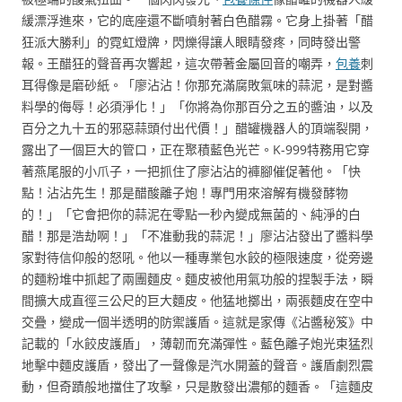
緩漂浮進來，它的底座還不斷噴射著白色醋霧。它身上掛著「醋
狂派大勝利」的霓虹燈牌，閃爍得讓人眼睛發疼，同時發出警
報。王醋狂的聲音再次響起，這次帶著金屬回音的嘲弄，
包養
刺
耳得像是磨砂紙。「廖沾沾！你那充滿腐敗氣味的蒜泥，是對醬
料學的侮辱！必須淨化！」「你將為你那百分之五的醬油，以及
百分之九十五的邪惡蒜頭付出代價！」醋罐機器人的頂端裂開，
露出了一個巨大的管口，正在聚積藍色光芒。K-999特務用它穿
著燕尾服的小爪子，一把抓住了廖沾沾的褲腳催促著他。「快
點！沾沾先生！那是醋酸離子炮！專門用來溶解有機發酵物
的！」「它會把你的蒜泥在零點一秒內變成無菌的、純淨的白
醋！那是浩劫啊！」「不准動我的蒜泥！」廖沾沾發出了醬料學
家對待信仰般的怒吼。他以一種專業包水餃的極限速度，從旁邊
的麵粉堆中抓起了兩團麵皮。麵皮被他用氣功般的捏製手法，瞬
間擴大成直徑三公尺的巨大麵皮。他猛地擲出，兩張麵皮在空中
交疊，變成一個半透明的防禦護盾。這就是家傳《沾醬秘笈》中
記載的「水餃皮護盾」，薄韌而充滿彈性。藍色離子炮光束猛烈
地擊中麵皮護盾，發出了一聲像是汽水開蓋的聲音。護盾劇烈震
動，但奇蹟般地擋住了攻擊，只是散發出濃郁的麵香。「這麵皮