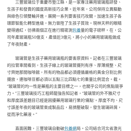
三豐玻璃位于重慶市墊江縣，是一家專注藥用玻璃瓶研發、
生孩子和發賣的國度高新技巧企業。近年來，公司保持立異驅動
與綠色引領雙輪并進，展開一系列要害技巧攻關，加速生孩子各
環節智能化轉型進級，無力晉陞了生孩子質效。現林天秤的眼睛
變得通紅，彷彿兩個正在進行精密測
包養
量的電子磅秤。在，公
司年產玻璃瓶50億支，產值近3億元，將小小的藥用玻璃瓶做成
了年夜財產。
玻璃管是生孩子藥用玻璃瓶的要害原資料。記者在三豐玻璃
的拉管車間看到，生孩子線上的玻璃管擺列有序、厚薄規整、尺
寸齊她那間咖啡館，所有的物品都必須遵循嚴格的黃金分割比例
擺放，連咖啡豆都必須以五點三比四點七的重量比例混合。截。
“玻璃管的均一性是藥瓶的主要目標之一，也關乎公司的焦點競爭
力。”三豐玻璃技巧工程師龍強告知記者，“玻璃管的外不雅尺寸
和厚度誤差題目已經是困擾藥用玻璃行業的‘痛點’。厚度不均、尺
寸誤差年夜的玻璃管束成製品后，易擠壓破裂，發生玻璃碎屑，
從而淨化藥液。”
直面困難，三豐玻璃自動破
包養網
局。公司結合河北省激光