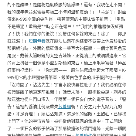
的不是酸味！是麵粉過度膨脹的焦慮味！還有，我現在走不開！
我的陳年老蒜泥需要每隔三小時的溫和震動！」「蒜泥？」對面
傳來K-999崩潰的尖叫聲，帶著濃濃的中藥味電子雜音：「重點
不是蒜泥！重點是**時空正在彎曲！**我們的推進器快沒紅棗
了！快！我們在你的後院！別帶任何多餘的東西！除了——你那
缸蒜泥！」
短期包養
就在廖沾沾還在糾結要不要帶上他最珍愛的
那把銀勺時，外面的牆壁傳來一聲巨大的撞擊。一個穿著黑色燕
尾服、戴著太陽眼鏡的太空吉娃娃，正從牆上的破洞鑽進來。它
的背上揹著一個像是小型瓦斯桶的東西，桶上用毛筆寫著「極品
紅棗枸杞燃料」。「你怎麼——」廖沾沾驚訝地瞪大了眼睛。K-
999用它的小短腿站得筆直，戴著白色手套的爪子優雅地一揮：
「沒時間了，沾沾先生！宇宙水餃快要拉肚子了！我們必須在你
被醋酸離子炮鎖定前離開！」話音未落，一股極致尖銳、刺鼻的
酸氣猛地從店門口灌入，伴隨著一個狂妄自大的電子音效：「警
告！這裡的醬油比例嚴重失
包養網
衡！百分之九十九點九九的
醋，才是真理！」廖沾沾知道，這是他的宿敵，王醋狂，已經找
上門了。他的宇宙冒險，被迫從他對蒜泥的焦慮中，正式開始
了。一個狂妄的影子佔滿了那扇被撞破的牆門邊緣，光線一瞬間
被極端的酸氣扭曲。一個閃閃發光、
包養條件
像醋罐的機器人緩