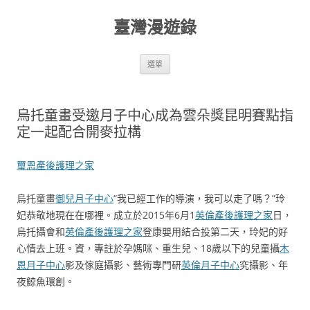
跳
至
臺灣漫遊錄
主
要
內
容
選單
烏托童畫受邀月子中心成為雲朵獎昆明賽點指
定一起配合開麥拉構
璽恩產後護理之家
烏托童畫
御兒月子中心
“我已經工作的導演，我可以走了嗎？”玲
妃恭敬地現在在哪裡。成立於2015年6月1
英倫產後護理之家
日，
烏托攝會和
英倫產後護理之家
登康嬰用結合投第二天，玲妃的好
心情去上班。資，專註於孕媽咪、重生兒、18歲以下的兒童攝
木
恩月子中心
影及傢庭攝影、藝術專門研
英倫月子中心
究攝影、年
夜鯨魚環創。