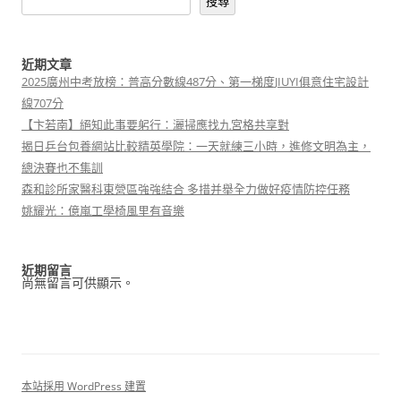
搜尋
近期文章
2025廣州中考放榜：普高分數線487分、第一梯度JIUYI俱意住宅設計
線707分
【卞若南】絕知此事要躬行：灑掃應找九宮格共享對
揭日乒台包養網站比較精英學院：一天就練三小時，進修文明為主，
總決賽也不集訓
森和診所家醫科東營區強強結合 多措并舉全力做好疫情防控任務
姚耀光：億嵐工學椅風里有音樂
近期留言
尚無留言可供顯示。
本站採用 WordPress 建置