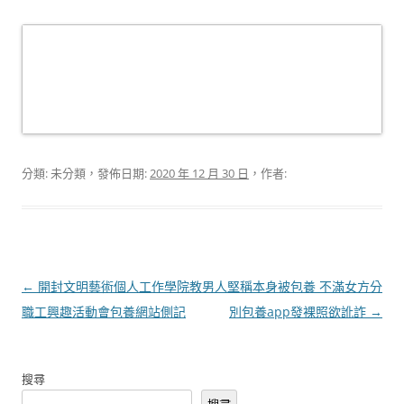
分類: 未分類，發佈日期:
2020 年 12 月 30 日
，作者:
文
←
開封文明藝術個人工作學院教
男人堅稱本身被包養 不滿女方分
章
職工興趣活動會包養網站側記
別包養app發裸照欲訛詐
→
導
覽
搜尋