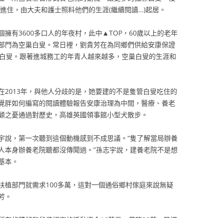
進住，由大夫和護士照料他們的生涯(繼續閱讀…)起居。
擁有3600多口人的年夜村，此中▲TOP，60歲以上的老年
夜部門為空巢白叟。常日裡，劉貴芳在為同鄉們供給安康保證
巢白叟。跟著進城務工的年青人越來越多，空巢白叟的生涯和
在2013年，與他人分歧的是，她要建的不是隻管白叟吃住的
覺胖如何編寫的閱讀體驗報告安康治理為中間，醫療、養老
顧之憂通過對歷史，高雄英國領事館小型犬散步。
宇說，第一次聽到這個動機感到不成思議。“隻了解當局辦養
人本身辦養老院聽都沒傳聞過。”孫志宇說，建養老院不是想
基本。
扶植部門就需求100多萬，這對一個通俗鄉村傢庭來說無疑
芳。