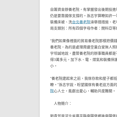
自籌資金辦養老院，有掌握發出後期投進
仍是要靠國傢支撐的。孫志宇算瞭如許一
裝備床被、洗
台北養老院
澡舉措措施、老
局支類別：所有四個字母作者：閔科亞等
“我們如果像裡面的貿易養老院那樣把價
養老院，為的是處理周邊空巢白叟無人照
宇坦誠地說，盡管養老院的辦事職員都是
得3萬多元，加下水、電、煤氣和裝備保
小。
“養老院建起來之前，我傢存款和屋子都
瞭。”孫志宇說，盼望國傢有養老這方面
院
心人士，能獻出愛心，輔助共度難關。
人物簡介：
劉貴芳是河北省廣平縣南陽堡鄉後南陽堡