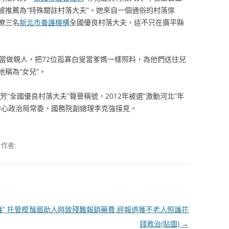
芳被推薦為“特殊關註村落大夫”。她來自一個通俗的村落傢
瞭三名
新北市養護機構
全國優良村落大夫，這不只在廣平縣
人當做親人，把72位孤寡白叟當爹媽一樣照料，為他們送往兒
稱為“女兒”。
芳“全國優良村落大夫”聲譽稱號，2012年被選“激動河北”年
共中心政治局常委、國務院副總理李克強接見。
作者:
” 托管模
鬚眉助人時致殘難報銷藥費 經報道獲不老人照護花
錢救治(貼圖)
→