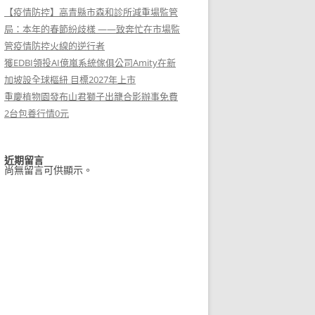
【疫情防控】高青縣市森和診所減重場監管
局：本年的春節紛歧樣 ——致奔忙在市場監
管疫情防控火線的逆行者
獲EDBI領投AI億嵐系統傢俱公司Amity在新
加坡設全球樞紐 目標2027年上市
重慶植物園發布山君獅子出籠合影辦事免費
2台包養行情0元
近期留言
尚無留言可供顯示。