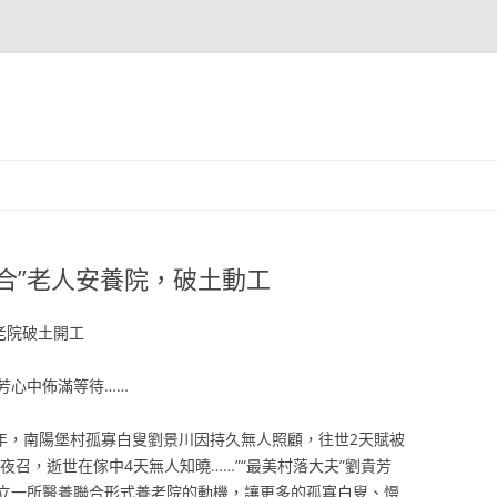
合”老人安養院，破土動工
老院破土開工
芳心中佈滿等待……
011年，南陽堡村孤寡白叟劉景川因持久無人照顧，往世2天賦被
夜召，逝世在傢中4天無人知曉……”“最美村落大夫”劉貴芳
立一所醫養聯合形式養老院的動機，讓更多的孤寡白叟、慢