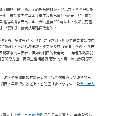
嗎？關於這點，孫志宇心裡有點打鼓。他以為，養老院終極
筆賬：後期養老院基本扶植工程款已達144萬元，加上前期
年用品等所需支出，全上去估量要200萬以上。假如沒有當
級：優秀撐，養老院是難認為繼的。
錢進步瞭，隻收有錢人，那當然沒題目。但我們是要做公益性
料的題目，不是為瞭賺錢，不克不及在白叟身上榨錢。”孫志
不開薪水的自願者，但如許範圍的養老院，一年僅取熱費就
護等所需支出，再算上後期投資 要還的本息，壓力還真是不
抵上瞭，如果運轉起來還要添錢，我們傢曾經沒啥能拿的出
的項目，早點把欠款還上。也盼望社會上慈悲傢、愛
台北老人
村落大夫，
新北市安養機構
“尋覓最美村落大夫”年夜型公益