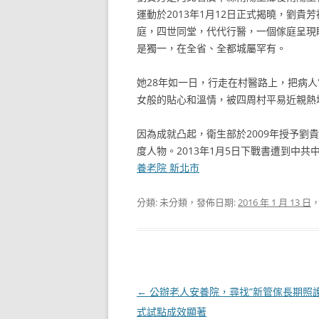
運動於2013年1月12日正式揭曉，劉貴
庭，四世同堂，代代行醫，一個傢庭呈現
是獨一，在全省、全都城屬罕有。
她28年如一日，行走在村醫路上，把病
女般的貼心和溫情，被四周村平易近親熱地
因為成就凸起，衛生部於2009年授予劉貴
度人物。2013年1月5日下戰書遭到中
養老院 新北市
分類: 未分類，發佈日期:
2016 年 1 月 13 日
，
文
←
公辦老人安養院，尋找”新管傢長期照護
章
式試點成效顯著