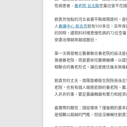
性病患者、
養老院 台北縣
空巢白叟不花錢
劉貴芳地點的河北省廣平縣南陽堡村，是個
人
養護中心 新北市
就有500多位，且年
的同時，還照料村裡患慢性病的72位空
安康治理越來越成題目。
第一次萌發樹立醫養聯合養老院的設法是
普通養老院，而是要依托醫療機構，以感
相聯合的養老形式。讓白叟進住後永無後
劉貴芳的丈夫、南陽堡鄉衛生院院長孫志
老院，也有有錢人做慈悲辦的養老院，農
入非非的事，要定義編輯器有實力和經濟
最實際的艱苦：錢從哪來？僅後期的基本
是個難以超越的門檻，但這沒嚇嚇住劉貴