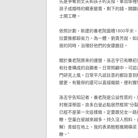
先是爭奪到丈夫和孩子的支撐，拿出傢裡
孩子成婚時的轎車變賣，剩下的錢，開闢
土開工瞭。
依照計劃，新建的養老院面積1800平米
拉要推都超省力。為一體，劉貴芳說，如
居的同時，治理好他們的安康題目。
關於養老院將來的運營，孫志宇已有瞭初
和社會構成的自願者。日常照顧中，可認
門研究上風。日常平凡該註意的都註意到
變更，有醫保的還可以直接報銷，便利實
孫志宇告知記者，養老院是公益性質的，
村根深蒂固，良多白叟必點居然框架“分裂
已經不是第一次這樣做。定要跟兒女一路
瞭，空巢白叟越來越多。持久沒人照料，
解）青蛙在地上。我的表弟輕輕推開橫梁
瞭。”