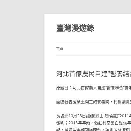
跳
至
主
臺灣漫遊錄
要
內
容
首頁
河北首傢農民自建“醫養結
原題目：河北首傢農人自建“醫養聯合”養
面臨著曾經破土開工的養老院，村醫劉貴
長城網10月28日訊(趙鳳山 趙曉慧)“2
發明；2013年年頭，張莊村空巢白叟張年
說，是這些事務刺痛瞭她，讓她萌發瞭樹