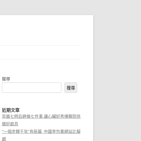
搜尋
搜尋
近期文章
早晨七時后避做七件事 讓心臟好秀傳醫院供
膳好歇息
“一個步驟千年”有新篇_中國查包養網站比擬
網