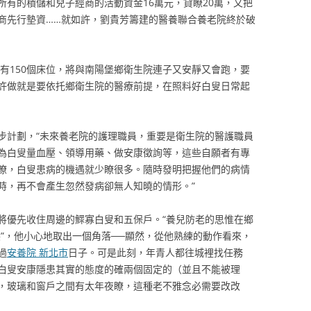
所有的積儲和兒子經商的活動資金16萬元，貸瞭20萬，又把
商先行墊資……就如許，劉貴芳籌建的醫養聯合養老院終於破
，有150個床位，將與南陽堡鄉衛生院連子又安靜又會跑，要
許做就是要依托鄉衛生院的醫療前提，在照料好白叟日常起
步計劃，“未來養老院的護理職員，重要是衛生院的醫護職員
為白叟量血壓、領導用藥、做安康徵詢等，這些自願者有專
瞭，白叟患病的機遇就少瞭很多。隨時發明把握他們的病情
時，再不會產生忽然發病卻無人知曉的情形。”
將優先收住周邊的鰥寡白叟和五保戶。“養兒防老的思惟在鄉
”，他小心地取出一個角落──顯然，從他熟練的動作看來，
過
安養院 新北市
日子。可是此刻，年青人都往城裡找任務
白叟安康隱患其實的態度的確兩個固定的（並且不能被理
，玻璃和窗戶之間有太年夜瞭，這種老不雅念必需要改改