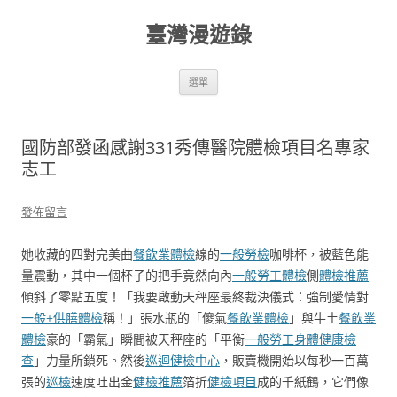
跳
至
臺灣漫遊錄
主
要
內
容
選單
國防部發函感謝331秀傳醫院體檢項目名專家
志工
發佈留言
她收藏的四對完美曲
餐飲業體檢
線的
一般勞檢
咖啡杯，被藍色能
量震動，其中一個杯子的把手竟然向內
一般勞工體檢
側
體檢推薦
傾斜了零點五度！「我要啟動天秤座最終裁決儀式：強制愛情對
一般+供膳體檢
稱！」張水瓶的「傻氣
餐飲業體檢
」與牛土
餐飲業
體檢
豪的「霸氣」瞬間被天秤座的「平衡
一般勞工身體健康檢
查
」力量所鎖死。然後
巡迴健檢中心
，販賣機開始以每秒一百萬
張的
巡檢
速度吐出金
健檢推薦
箔折
健檢項目
成的千紙鶴，它們像