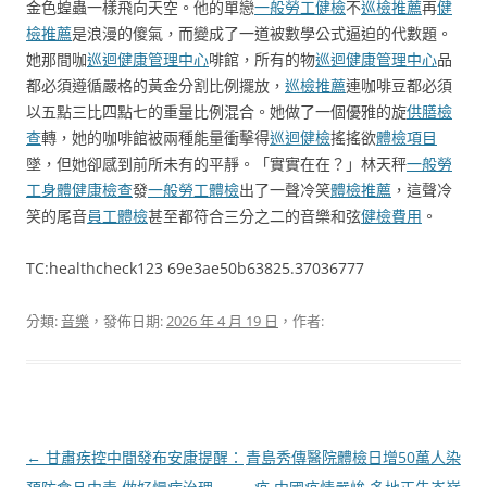
金色蝗蟲一樣飛向天空。他的單戀
一般勞工健檢
不
巡檢推薦
再
健
檢推薦
是浪漫的傻氣，而變成了一道被數學公式逼迫的代數題。
她那間咖
巡迴健康管理中心
啡館，所有的物
巡迴健康管理中心
品
都必須遵循嚴格的黃金分割比例擺放，
巡檢推薦
連咖啡豆都必須
以五點三比四點七的重量比例混合。她做了一個優雅的旋
供膳檢
查
轉，她的咖啡館被兩種能量衝擊得
巡迴健檢
搖搖欲
體檢項目
墜，但她卻感到前所未有的平靜。「實實在在？」林天秤
一般勞
工身體健康檢查
發
一般勞工體檢
出了一聲冷笑
體檢推薦
，這聲冷
笑的尾音
員工體檢
甚至都符合三分之二的音樂和弦
健檢費用
。
TC:healthcheck123 69e3ae50b63825.37036777
分類:
音樂
，發佈日期:
2026 年 4 月 19 日
，作者:
文
←
甘肅疾控中間發布安康提醒：
青島秀傳醫院體檢日增50萬人染