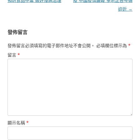
章
預防食品中毒 做好慢病治理
疫 中國疫情嚴峻 多地正告岑嶺
導
迫近
→
覽
發佈留言
發佈留言必須填寫的電子郵件地址不會公開。
必填欄位標示為
*
留言
*
顯示名稱
*