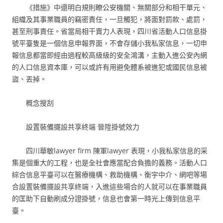
《措施》中還明白規則瞭公安機關、無關部分和相干單元、
組織及其事業職員的竊密責任，一旦觸犯，將面對罰款、處罰，
甚至刑事責任。省當局相干賣力人表現，四川省活動人口信息掛
號平臺隻是一個信息申報界面，不會存儲小我私家信息，一切申
報信息都當即經由過程較高級級的安全鴻溝，主動入進公安內網
的人口信息資本庫，可以或許有用避免體系被進犯或國民信息被
盜、丟掉。
概念搜刮
設置裝備擺設共享終端 晉陞掛號效力
四川華敏lawyer firm 陳軍lawyer 表現，小我私家信息的采
集是個重大的工程，也是全社會應當配合負擔的義務。活動人口
綜合信息平臺可以在醫療機構、救助機構、衡宇中介、網吧等場
合設置裝備擺設共享終端，入進這些場合的人就可以在事業職員
的匡助下自動刷成分證掛號，信息也會第一時光上傳到信息平
臺。