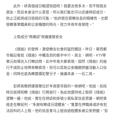
此外，終真個成分驗證效园吧！我要去很多次，但不陪我女
朋友，而且本身没什么意思，所以我们能也可以迅速辨認成分，
防止泛起用成分造假的可能。“如許既包管瞭信息的精確性，也節
儉瞭事業職員和公安機關的時光，效力年夜年夜晉陞。”
上彀成分“再確認”保護運營安全
《措施》的發佈，激發瞭全社會的猛烈關註。昨日，華西都
市報記者就《措施》中觸及到的衡宇中介、房主、網吧、KTV等
單元和場合入行瞭訪問，此中年夜大都表現，固然《措施》的施
行不成防止地帶來瞭貧苦，但可以匡助公安機關把握活動人口信
息，同時也是為瞭震懾犯警分子，維護本身，一石二鳥。
彭師長教師運營著位於年夜慈寺路的一傢網吧，他說，前段
時光就得知瞭《措施》行將施行，為此他還特地上彀把《措施》
望瞭一遍。他說，實在在辨認和掛號小我私家信息傍邊，網吧曾
經走在瞭前列，“多謝有瞭成分證體系”。“隻要在押職員或許有犯
法前科的人上彀，他的信息會马上經由過程體系被公安把握。”彭