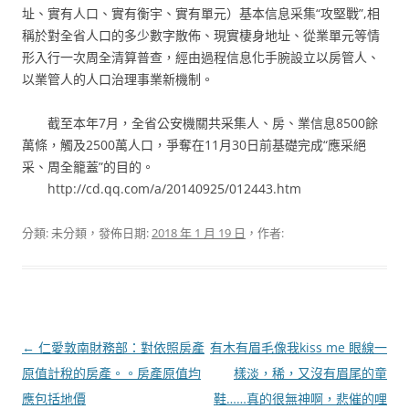
址、實有人口、實有衡宇、實有單元）基本信息采集“攻堅戰”,相
稱於對全省人口的多少數字散佈、現實棲身地址、從業單元等情
形入行一次周全清算普查，經由過程信息化手腕設立以房管人、
以業管人的人口治理事業新機制。
截至本年7月，全省公安機關共采集人、房、業信息8500餘
萬條，觸及2500萬人口，爭奪在11月30日前基礎完成“應采絕
采、周全籠蓋”的目的。
http://cd.qq.com/a/20140925/012443.htm
分類: 未分類，發佈日期:
2018 年 1 月 19 日
，作者:
文
←
仁愛敦南財務部：對依照房產
有木有眉毛像我kiss me 眼線一
章
原值計稅的房產。。房產原值均
樣淡，稀，又沒有眉尾的童
導
應包括地價
鞋……真的很無神啊，悲催的哩