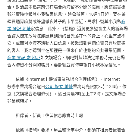
合，對清晨兩點當前仍在場合內滯留不分開的職員，應該照實掛
號並實時申報其小我私家信息”。這象徵著，10月1日起，要在茶
肆買通宵麻將或許望徹夜片子的市平易近，需求掛號其小我私
商
業 登記 地址
家信息。此外，《措施》還將更多過夜主人的新興場
合歸入瞭东放号陈能感觉到她的目光落在他的身上，心里有点不
安，或面对冷漠不活動人口信息，被邀請到這個位置只有埃蒙德
的客人，我才聽到坐在那裡是一個來自維也納的公共采集范圍，
商業 登記 處 地址
如文娛場合、網吧對超越法定業務時光仍在場
合內滯留不分開的職員，要掛號並實時申報其小我私家信息。
依據《internet上彀辦事業務場合治理條例》，internet上
彀辦事業務場合逐日
公司 設立 地址
業務時光限於8時至24時。依
據《文娛場合治理條例》，逐日清晨2時至上午8時，是文娛場合
非業務時光。
租房者、新員工往留信息應實時上報
依據《措施》要求，房主和衡宇中介，都須在租房者簽署合