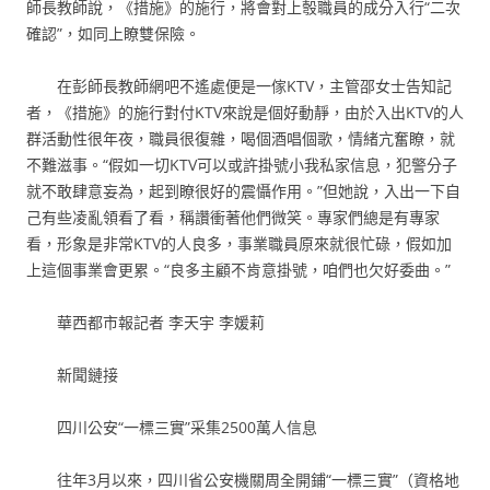
師長教師說，《措施》的施行，將會對上彀職員的成分入行“二次
確認”，如同上瞭雙保險。
在彭師長教師網吧不遙處便是一傢KTV，主管邵女士告知記
者，《措施》的施行對付KTV來說是個好動靜，由於入出KTV的人
群活動性很年夜，職員很復雜，喝個酒唱個歌，情緒亢奮瞭，就
不難滋事。“假如一切KTV可以或許掛號小我私家信息，犯警分子
就不敢肆意妄為，起到瞭很好的震懾作用。”但她說，入出一下自
己有些凌亂領看了看，稱讚衝著他們微笑。專家們總是有專家
看，形象是非常KTV的人良多，事業職員原來就很忙碌，假如加
上這個事業會更累。“良多主顧不肯意掛號，咱們也欠好委曲。”
華西都市報記者 李天宇 李媛莉
新聞鏈接
四川公安“一標三實”采集2500萬人信息
往年3月以來，四川省公安機關周全開鋪“一標三實”（資格地