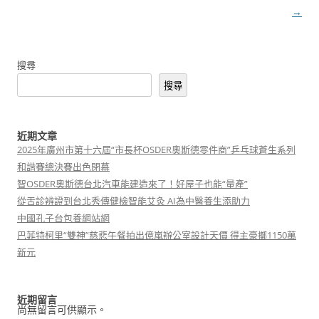
覽
→
搜尋
搜尋
近期文章
2025年廣州市第十六屆“市長杯OSDER奧斯德零件商”乒乓球蒼生系列
和諧賽總決賽出色閉幕
智OSDER奧斯德台北汽車能建造來了！好屋子也能“量產”
從舌診辨證到台北秀傳健檢智能艾灸 AI為中醫養生添助力
中國孔子台包養網站網
巴菲特柯里“雙神”慈悲午餐拍出億嵐辦公室設計天價 得主豪擲1150萬
新元
近期留言
尚無留言可供顯示。