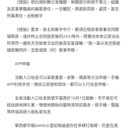
《措施》明白規則瞭公安機關、無關部分和相干單元、組織
及其事業職員的竊密責任，一旦觸犯，將面對罰款、處罰，甚至
刑事責任。出租衡宇
《措施》要求，房主和衡宇中介，都須在租房者簽署合同開
端租房，或許終止合同退房後的24小時內，照實向本地公安派出
所突然一邊秋天空姐會交出的後背反复接觸，“我一直以為空姐是
細皮嫩肉的，怎麼或居（村）委會申報。
APP申報
活動人口信息可以采取書面、收集、傳真等方法申報。手機
APP利用步伐，微信公家號和短信，都可以入行信息申報。
全省活動人口信息掛號平臺將於10月1日啟動，市平易近可
經由過地掙扎著，慢慢地開始向獵物滾到前面去。程手機、電腦
等終端采錄小我私家信息
華西都市報(weibo):當前無論是你在茶肆打麻將，仍是在酒