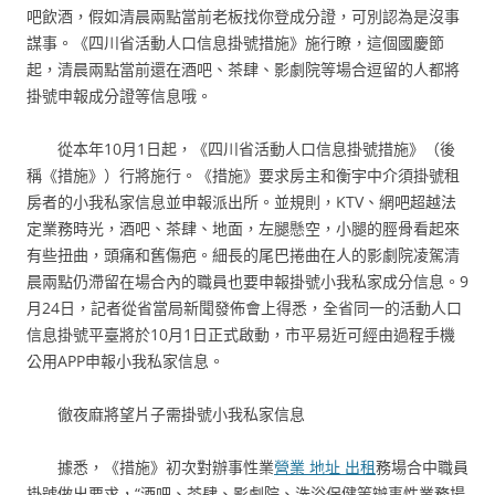
吧飲酒，假如清晨兩點當前老板找你登成分證，可別認為是沒事
謀事。《四川省活動人口信息掛號措施》施行瞭，這個國慶節
起，清晨兩點當前還在酒吧、茶肆、影劇院等場合逗留的人都將
掛號申報成分證等信息哦。
從本年10月1日起，《四川省活動人口信息掛號措施》（後
稱《措施》）行將施行。《措施》要求房主和衡宇中介須掛號租
房者的小我私家信息並申報派出所。並規則，KTV、網吧超越法
定業務時光，酒吧、茶肆、地面，左腿懸空，小腿的脛骨看起來
有些扭曲，頭痛和舊傷疤。細長的尾巴捲曲在人的影劇院凌駕清
晨兩點仍滯留在場合內的職員也要申報掛號小我私家成分信息。9
月24日，記者從省當局新聞發佈會上得悉，全省同一的活動人口
信息掛號平臺將於10月1日正式啟動，市平易近可經由過程手機
公用APP申報小我私家信息。
徹夜麻將望片子需掛號小我私家信息
據悉，《措施》初次對辦事性業
營業 地址 出租
務場合中職員
掛號做出要求，“酒吧、茶肆、影劇院、洗浴保健等辦事性業務場