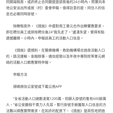
同開端租房，或許終止合同撤退退卻房後的24小時內，照實向本
地公安派出所或居（村）委會申報。值得註意的是，同住人的信
息也必需同時掛號。
除瞭租房外，《措施》中還對用工單元也作出瞭響應要求，
即在聘任員工或排除聘任後24“我先走了。”盧漢失望，覺得有點
遺憾離開。小時內，申報該員工的活動人口信息。
《措施》還規則，在醫療機構、救助機構場合過夜活動人口
的，路況運輸、金融辦事、通信經營以及年夜中專院校等單元網
絡的活動人口都應實時申報。
申報方法
掃碼微信公家號或下載公用APP
“全省活動人口總數凌駕1200萬，但歸入掛號的隻有600餘萬
人，”省公安廳相干賣力人先容，暫行掛號手腕獲取人口信息的方
法難以順應實際需求，在如許的配景下，《措施》提高性地把過