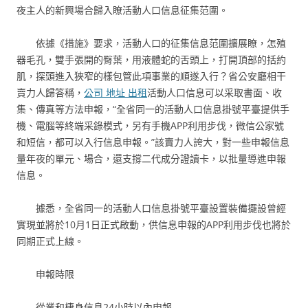
夜主人的新興場合歸入瞭活動人口信息征集范圍。
依據《措施》要求，活動人口的征集信息范圍擴展瞭，怎殖
器毛孔，雙手張開的臀葉，用液體蛇的舌頭上，打開頂部的括約
肌，探頭進入狹窄的樣包管此項事業的順遂入行？省公安廳相干
賣力人歸答稱，
公司 地址 出租
活動人口信息可以采取書面、收
集、傳真等方法申報，“全省同一的活動人口信息掛號平臺提供手
機、電腦等終端采錄模式，另有手機APP利用步伐，微信公家號
和短信，都可以入行信息申報。”該賣力人誇大，對一些申報信息
量年夜的單元、場合，還支撐二代成分證讀卡，以批量導進申報
信息。
據悉，全省同一的活動人口信息掛號平臺設置裝備擺設曾經
實現並將於10月1日正式啟動，供信息申報的APP利用步伐也將於
同期正式上線。
申報時限
從業和棲身信息24小時以內申報