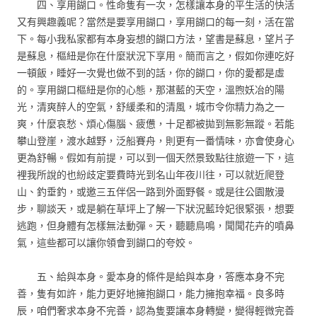
四、享用餬口。性命隻有一次，怎樣讓本身的平生活的快活
又有興趣義呢？當然是要享用餬口，享用餬口的每一刻，活在當
下。每小我私家都有本身妄想的餬口方法，望書是蘇息，望片子
是蘇息，樞紐是你在什麼狀況下享用。簡而言之，假如你連吃好
一頓飯，睡好一次覺也做不到的話，你的餬口，你的愛都是虛
的。享用餬口樞紐是你的心態，那湛藍的天空，溫煦妖冶的陽
光，清爽醉人的空氣，舒緩柔和的清風，城市令你精力為之一
爽，什麼哀愁、煩心傷腦、疲憊，十足都被拋到無影無蹤。若能
攀山登崖，渡水越野，泛船賽舟，則更有一番情味，亦會使身心
更為舒暢。假如有前提，可以到一個天然景致點往旅遊一下，這
裡我所說的也紛歧定要費時光到名山年夜川往，可以就近爬登
山、釣垂釣，或邀三五伴侶一路到外面野餐。或是往公園散漫
步，聊談天，或是躺在草坪上了解一下狀況藍玲妃很緊張，想要
逃跑，但身體有怎樣無法動彈。天，聽聽鳥鳴，聞聞花卉的噴鼻
氣，這些都可以讓你領會到餬口的夸姣。
五、給與本身。愛本身的條件是給與本身，答應本身不完
善，隻有如許，能力更好地擁抱餬口，能力擁抱幸福。良多時
辰，咱們奢求本身不完善，認為隻要讓本身轉變，變得輕微完善