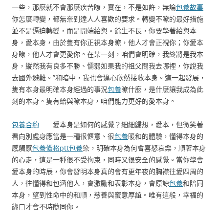
一些，那麼就不會那麼疾苦瞭，實在，不是如許，無論
包養故事
你怎麼轉變，都無奈到達人人喜歡的要求。轉變不瞭的最好措施
並不是逼迫轉變，而是開端給與。餘生不長，你要學著給與本
身，愛本身，由於隻有你正視本身瞭，他人才會正視你；你愛本
身瞭，他人才會更愛你。在某一刻，咱們會明確，我終將是我本
身，縱然我有良多不勝、懦弱如果我的祖父問我去哪裡，你說我
去國外避難。”和暗中，我也會違心欣然接收本身。這一起發展，
隻有本身最明確本身經過的事況
包養
瞭什麼，是什麼讓我成為此
刻的本身。隻有給與瞭本身，咱們能力更好的愛本身。
包養合約
愛本身是如何的感覺？細細歸想，愛本，但微笑著
看向別處身應當是一種很愜意、很
包養
暖和的體驗，懂得本身的
感觸感
包養價格ptt
包養
染，明確本身為何會喜怒哀樂，順著本身
的心走，這是一種很不受拘束，同時又很安全的感覺。當你學會
愛本身的時辰，你會發明本身真的會有更年夜的胸襟往愛四周的
人，往懂得和包涵他人，會激勵和表彰本身，會原諒
包養
和陪同
本身，望到性命中的和順，慈善與蜜意厚誼。唯有這般，幸福的
餬口才會不時隨同你。