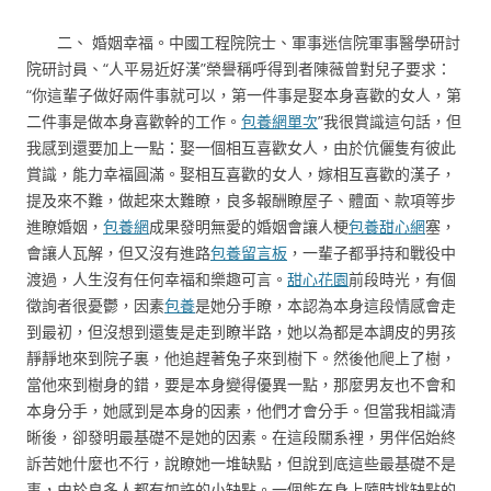
二、 婚姻幸福。中國工程院院士、軍事迷信院軍事醫學研討
院研討員、“人平易近好漢”榮譽稱呼得到者陳薇曾對兒子要求：
“你這輩子做好兩件事就可以，第一件事是娶本身喜歡的女人，第
二件事是做本身喜歡幹的工作。
包養網單次
”我很賞識這句話，但
我感到還要加上一點：娶一個相互喜歡女人，由於伉儷隻有彼此
賞識，能力幸福圓滿。娶相互喜歡的女人，嫁相互喜歡的漢子，
提及來不難，做起來太難瞭，良多報酬瞭屋子、體面、款項等步
進瞭婚姻，
包養網
成果發明無愛的婚姻會讓人梗
包養甜心網
塞，
會讓人瓦解，但又沒有進路
包養留言板
，一輩子都爭持和戰役中
渡過，人生沒有任何幸福和樂趣可言。
甜心花園
前段時光，有個
徵詢者很憂鬱，因素
包養
是她分手瞭，本認為本身這段情感會走
到最初，但沒想到還隻是走到瞭半路，她以為都是本調皮的男孩
靜靜地來到院子裏，他追趕著兔子來到樹下。然後他爬上了樹，
當他來到樹身的錯，要是本身變得優異一點，那麼男友也不會和
本身分手，她感到是本身的因素，他們才會分手。但當我相識清
晰後，卻發明最基礎不是她的因素。在這段關系裡，男伴侶始終
訴苦她什麼也不行，說瞭她一堆缺點，但說到底這些最基礎不是
事，由於良多人都有如許的小缺點。一個能在身上隨時挑缺點的