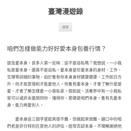
跳
至
臺灣漫遊錄
主
要
內
容
選單
咱們怎樣做能力好好愛本身包養行情？
提及愛本身，良多人第一反映：這不是自私嗎？我想說，一小我
私家愛本身，還真不是自私。愛本身是珍愛本身的身材、工作、
生理等詳細的事物，由於隻有你本身身材健康健康，工作如日方
升，你才故意情和才能愛他人。你隻有愛本身，才會了解什麼是
愛，才會了解怎樣愛一小我私家。假如說，活著界中有一小我私
家可以或許永遙陪同你、懂得你，那便是咱們本身，隻有先愛本
身，能力再愛別人。
愛本身這三個字望起來很不難，但做起來很難，餬口中的咱
們老是非分特別在意他人的評估，經常否認本身，不理解謝絕他