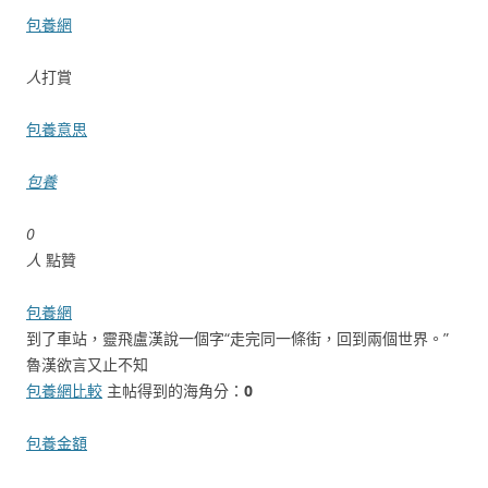
包養網
人
打賞
包養意思
包養
0
人
點贊
包養網
到了車站，靈飛盧漢說一個字“走完同一條街，回到兩個世界。”
魯漢欲言又止不知
包養網比較
主帖得到的海角分：
0
包養金額