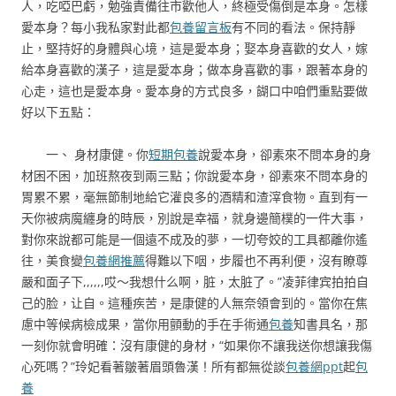
人，吃啞巴虧，勉強責備往市歡他人，終極受傷倒是本身。怎樣
愛本身？每小我私家對此都
包養留言板
有不同的看法。保持靜
止，堅持好的身體與心境，這是愛本身；娶本身喜歡的女人，嫁
給本身喜歡的漢子，這是愛本身；做本身喜歡的事，跟著本身的
心走，這也是愛本身。愛本身的方式良多，餬口中咱們重點要做
好以下五點：
一、 身材康健。你
短期包養
說愛本身，卻素來不問本身的身
材困不困，加班熬夜到兩三點；你說愛本身，卻素來不問本身的
胃累不累，毫無節制地給它灌良多的酒精和渣滓食物。直到有一
天你被病魔纏身的時辰，別說是幸福，就身邊簡樸的一件大事，
對你來說都可能是一個遠不成及的夢，一切夸姣的工具都離你遙
往，美食變
包養網推薦
得難以下咽，步履也不再利便，沒有瞭尊
嚴和面子下,,,,,,哎〜我想什么啊，脏，太脏了。”凌菲律宾拍拍自
己的脸，让自。這種疾苦，是康健的人無奈領會到的。當你在焦
慮中等候病檢成果，當你用顫動的手在手術通
包養
知書具名，那
一刻你就會明確：沒有康健的身材，“如果你不讓我送你想讓我傷
心死嗎？”玲妃看著皺著眉頭魯漢！所有都無從談
包養網ppt
起
包
養