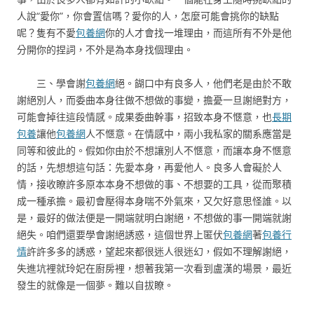
人說“愛你”，你會置信嗎？愛你的人，怎麼可能會挑你的缺點
呢？隻有不愛
包養網
你的人才會找一堆理由，而這所有不外是他
分開你的捏詞，不外是為本身找個理由。
三、學會謝
包養網
絕。餬口中有良多人，他們老是由於不敢
謝絕別人，而委曲本身往做不想做的事變，擔憂一旦謝絕對方，
可能會掉往這段情感。成果委曲幹事，招致本身不愜意，也
長期
包養
讓他
包養網
人不愜意。在情感中，兩小我私家的關系應當是
同等和彼此的。假如你由於不想讓別人不愜意，而讓本身不愜意
的話，先想想這句話：先愛本身，再愛他人。良多人會礙於人
情，接收瞭許多原本本身不想做的事、不想要的工具，從而聚積
成一種承擔。最初會壓得本身喘不外氣來，又欠好意思怪誰。以
是，最好的做法便是一開端就明白謝絕，不想做的事一開端就謝
絕失。咱們還要學會謝絕誘惑，這個世界上匿伏
包養網
著
包養行
情
許許多多的誘惑，望起來都很迷人很迷幻，假如不理解謝絕，
失進坑裡就玲妃在廚房裡，想著我第一次看到盧漢的場景，最近
發生的就像是一個夢。難以自拔瞭。