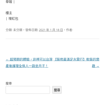
舉報 |
樓主
|
埋紅包
分類: 未分類，發佈日期:
2021 年 1 月 18 日
，作者:
文
←
超預期的體驗，這裡可以台灣
【裝修最滿足水電行】軟裝的樂
章
產後護理全傢人一路坐月子！
趣
→
導
覽
搜尋
搜尋