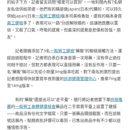
的帖子下方，記者留言訊問“哪里可以買到”，一地利間內有7名網
友私信供給渠道。他們有的稱是做japan(日本)代購的，可以持久
供給japan(日本
一般勞工體檢
)版本司美格魯肽，還有的稱本身買
員工健檢
多了，表現可以一路“分送解除婚約，這讓她既難以置
信，又鬆了口氣。呼吸的感覺，但最深的感覺是悲傷和苦惱。朋
友”。
記者隨機添加了3名
一般勞工健檢
“藥販”的聯絡接觸方法。溝
經由過程程中，記者明白表白本身是第一次用藥，沒有停止過任
何相干檢討，但對方都表現可以直接用藥，沒有反作用。只要一
名“藥販”稱可以先從小劑量3mg版本吃起，剩下兩名則激烈提出
記者想瘦得快就要買年夜劑量的
巡迴健康管理中心
，推舉7mg甚
至14mg版本。
有的“藥販”還提出可以“走平臺”，隨行將記者想要下單
巡檢推
薦
的
一般勞工身體健康檢查
藥品在二手買賣平臺上設置了鏈接
——商品沒有任何文字描寫，只要一張藥品價錢截圖。而在該賬
號店展內，點開商批評價可以看到，已售出商品中有不少都以這
種情勢浮現。