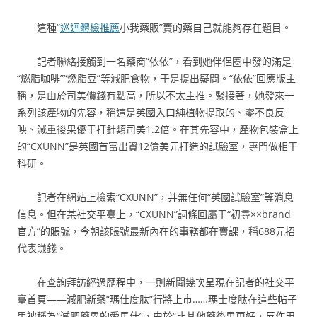
這種“
巡迴體檢推薦
小我藥販”賣的藥自己就能夠存在題目。
記者聯絡接觸到一名藥商“依依”，看到她伴侶圈中發的滿是
“燃脂咖啡”“燃脂豆”等減肥食物，于是提出疑問。“依依”回應版主
稱，是由於司美價錢有點高，所以不太主推。緊接著，她發來一
系列該產物的先容，稱這是英國入口純植物提取的、零不良反
映、減重後果優于打針類司美1.2倍。在其先容中，產物包裝盒上
的“CXUNN”是英國首富出資12億美元打造的試驗室，專門做相干
科研。
記者在網站上檢索“CXUNN”，并無任何“英國試驗室”等消息
信息。但在某社交平臺上，“CXUNN”詞條回屬于“初尋××brand
官方”的賬號，今朝該賬號最新內在的事務都在賣課，稱688元招
代表賺錢。
在查詢拜訪經過歷程中，一則新聞幾次呈現在記者的社交平
臺首頁——減肥新藥“瑪仕度肽”行將上市……瑪士度肽在這些帖子
里被稱為“減肥藥界的愛馬仕”，由於“比其他藥後果更好，反作用