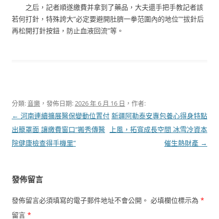
之后，記者順遂繳費并拿到了藥品，大夫還手把手教記者該
若何打針，特殊誇大“必定要避開肚臍一拳范圍內的地位”“拔針后
再松開打針按鈕，防止血液回流”等。
分類:
音樂
，發佈日期:
2026 年 6 月 16 日
，作者:
文
←
河南連續擴展醫保變動位置付
新疆阿勒泰安專包養心得身特點
章
出籠罩面 讓繳費窗口“搬秀傳醫
上風，拓寬成長空間 冰雪冷資本
導
院健康檢查得手機里”
催生熱財產
→
覽
發佈留言
發佈留言必須填寫的電子郵件地址不會公開。
必填欄位標示為
*
留言
*