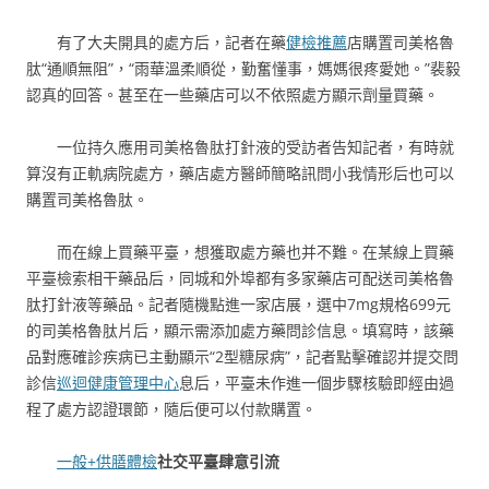
有了大夫開具的處方后，記者在藥
健檢推薦
店購置司美格魯
肽“通順無阻”，“雨華溫柔順從，勤奮懂事，媽媽很疼愛她。”裴毅
認真的回答。甚至在一些藥店可以不依照處方顯示劑量買藥。
一位持久應用司美格魯肽打針液的受訪者告知記者，有時就
算沒有正軌病院處方，藥店處方醫師簡略訊問小我情形后也可以
購置司美格魯肽。
而在線上買藥平臺，想獲取處方藥也并不難。在某線上買藥
平臺檢索相干藥品后，同城和外埠都有多家藥店可配送司美格魯
肽打針液等藥品。記者隨機點進一家店展，選中7mg規格699元
的司美格魯肽片后，顯示需添加處方藥問診信息。填寫時，該藥
品對應確診疾病已主動顯示“2型糖尿病”，記者點擊確認并提交問
診信
巡迴健康管理中心
息后，平臺未作進一個步驟核驗即經由過
程了處方認證環節，隨后便可以付款購置。
一般+供膳體檢
社交平臺肆意引流