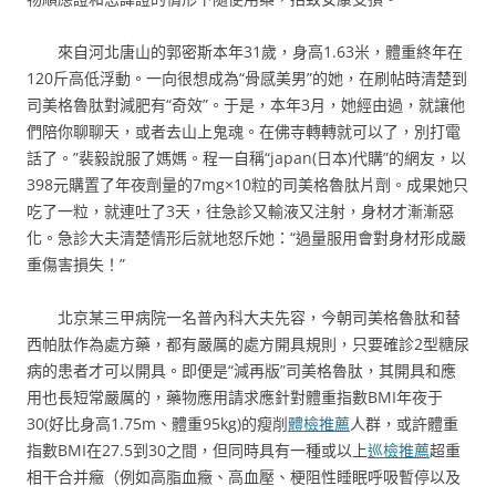
來自河北唐山的郭密斯本年31歲，身高1.63米，體重終年在
120斤高低浮動。一向很想成為“骨感美男”的她，在刷帖時清楚到
司美格魯肽對減肥有“奇效”。于是，本年3月，她經由過，就讓他
們陪你聊聊天，或者去山上鬼魂。在佛寺轉轉就可以了，別打電
話了。”裴毅說服了媽媽。程一自稱“japan(日本)代購”的網友，以
398元購置了年夜劑量的7mg×10粒的司美格魯肽片劑。成果她只
吃了一粒，就連吐了3天，往急診又輸液又注射，身材才漸漸惡
化。急診大夫清楚情形后就地怒斥她：“過量服用會對身材形成嚴
重傷害損失！”
北京某三甲病院一名普內科大夫先容，今朝司美格魯肽和替
西帕肽作為處方藥，都有嚴厲的處方開具規則，只要確診2型糖尿
病的患者才可以開具。即便是“減再版”司美格魯肽，其開具和應
用也長短常嚴厲的，藥物應用請求應針對體重指數BMI年夜于
30(好比身高1.75m、體重95kg)的瘦削
體檢推薦
人群，或許體重
指數BMI在27.5到30之間，但同時具有一種或以上
巡檢推薦
超重
相干合并癥（例如高脂血癥、高血壓、梗阻性睡眠呼吸暫停以及