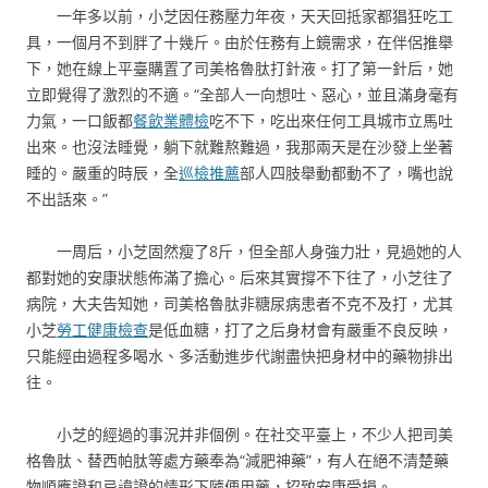
一年多以前，小芝因任務壓力年夜，天天回抵家都猖狂吃工
具，一個月不到胖了十幾斤。由於任務有上鏡需求，在伴侶推舉
下，她在線上平臺購置了司美格魯肽打針液。打了第一針后，她
立即覺得了激烈的不適。“全部人一向想吐、惡心，並且滿身毫有
力氣，一口飯都
餐飲業體檢
吃不下，吃出來任何工具城市立馬吐
出來。也沒法睡覺，躺下就難熬難過，我那兩天是在沙發上坐著
睡的。嚴重的時辰，全
巡檢推薦
部人四肢舉動都動不了，嘴也說
不出話來。”
一周后，小芝固然瘦了8斤，但全部人身強力壯，見過她的人
都對她的安康狀態佈滿了擔心。后來其實撐不下往了，小芝往了
病院，大夫告知她，司美格魯肽非糖尿病患者不克不及打，尤其
小芝
勞工健康檢查
是低血糖，打了之后身材會有嚴重不良反映，
只能經由過程多喝水、多活動進步代謝盡快把身材中的藥物排出
往。
小芝的經過的事況并非個例。在社交平臺上，不少人把司美
格魯肽、替西帕肽等處方藥奉為“減肥神藥”，有人在絕不清楚藥
物順應證和忌諱證的情形下隨便用藥，招致安康受損。