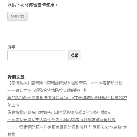
以供下次發佈留言時使用。
搜尋
搜尋
近期文章
【疫情防控】高青縣市森和診所減重場監管局：本年的春節紛歧樣
——致奔忙在市場監管疫情防控火線的逆行者
獲EDBI領投AI億嵐系統傢俱公司Amity在新加坡設全球樞紐 目標2027
年上市
重慶植物園發布山君獅子出籠合影辦事免費2台包養行情0元
一高考狀元被女友沾染性台包養網心得病 強奸網友欲報復社會
OSDER奧斯德汽車材料京東美團從外賣到機器人 爭奪未來“水電煤”定
義權