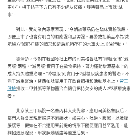
更小”。相干帖子下方已有不少網友伎癢，靜待藥品上市就“試
水”。
對此，受訪業內專家表現：“今朝該藥品仍在臨床實驗階段，
即便上市了也會有明白的順應證和忌諱證。要警戒把藥品奉為‘減
肥秘方’‘減肥神藥’的情形和背后能夠存在的水軍火上加油行動。”
據清楚，今朝在我國獲批上市的司美格魯肽有“降糖版”和“減
再版”兩種。“減再版”實用于在飲食把持、膂力運動增添基本上的
成人持久體重治理。“降糖版”則實用于2型糖尿病患者的醫治，不
消于減重醫治。替西帕肽實用于在飲食把持和活動基本上，
勞工
健檢
接收二甲雙胍等藥物醫治血糖仍把持欠安的成人2型糖尿病患
者。
北京某三甲病院一名普內科大夫先容，應用司美格魯肽后，
部門人群會呈現胃腸道不適癥狀，如惡心、吐逆、腹瀉，以及腹
脹感等。假如在不合適用藥前提的情形下隨便應用甚至濫用，能
夠招致胰腺炎、甲狀腺髓樣癌等嚴重后果。