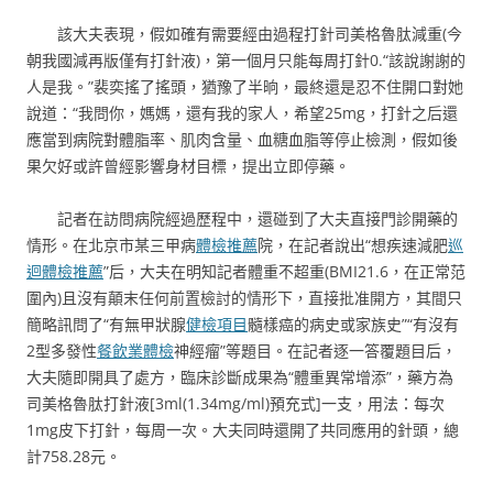
該大夫表現，假如確有需要經由過程打針司美格魯肽減重(今
朝我國減再版僅有打針液)，第一個月只能每周打針0.“該說謝謝的
人是我。”裴奕搖了搖頭，猶豫了半晌，最終還是忍不住開口對她
說道：“我問你，媽媽，還有我的家人，希望25mg，打針之后還
應當到病院對體脂率、肌肉含量、血糖血脂等停止檢測，假如後
果欠好或許曾經影響身材目標，提出立即停藥。
記者在訪問病院經過歷程中，還碰到了大夫直接門診開藥的
情形。在北京市某三甲病
體檢推薦
院，在記者說出“想疾速減肥
巡
迴體檢推薦
”后，大夫在明知記者體重不超重(BMI21.6，在正常范
圍內)且沒有顛末任何前置檢討的情形下，直接批准開方，其間只
簡略訊問了“有無甲狀腺
健檢項目
髓樣癌的病史或家族史”“有沒有
2型多發性
餐飲業體檢
神經瘤”等題目。在記者逐一答覆題目后，
大夫隨即開具了處方，臨床診斷成果為“體重異常增添”，藥方為
司美格魯肽打針液[3ml(1.34mg/ml)預充式]一支，用法：每次
1mg皮下打針，每周一次。大夫同時還開了共同應用的針頭，總
計758.28元。