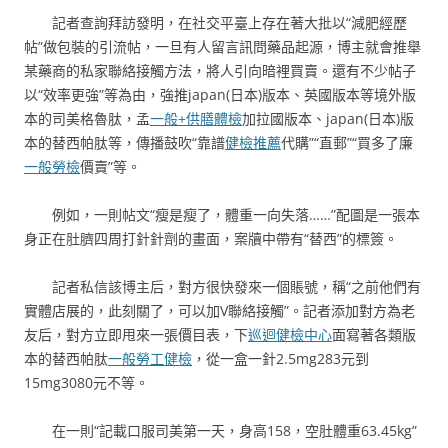
記者查詢拜訪發明，在社交平臺上存在著大批以“減肥經歷
帖”做包裝的引流帖，一旦有人留言訊問藥品起源，博主就會推舉
某藥商的私家聯絡接觸方法，將人引向暗裡買賣。還有不少帖子
以“效率更強”等為由，強推japan(日本)版本、英國版本等境外版
本的司美格魯肽，孟
一般+供膳體檢
加拉國版本、japan(日本)版
本的替西帕肽等，傳播鼓吹“靠譜
健檢推薦
代購”“直郵”“買多了廉
一般勞檢
價賣”等。
例如，一則帖文“瘦是瘦了，體重一向失落……”配圖是一張本
身正在肚臍四周打針針劑的畫面，案牘中帶有“替西”的標簽。
記者私信該博主后，對方很快發來一個賬號，稱“之前他們有
實體店展的，此刻關了，可以加V聯絡接觸”。記者添加對方為老
友后，對方立即甩來一張價目表，下
巡迴健檢中心
面寫著各類版
本的替西帕肽
一般勞工健檢
，從一盒一針2.5mg283元到
15mg3080元不等。
在一則“記載口服司美第一天，身高158，空肚體重63.45kg”