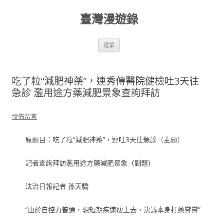
跳
至
臺灣漫遊錄
主
要
內
容
選單
吃了粒“減肥神藥”，連秀傳醫院健檢吐3天往
急診 濫用途方藥減肥景象查詢拜訪
發佈留言
原題目：吃了粒“減肥神藥”，連吐3天往急診（主題）
記者查詢拜訪濫用途方藥減肥景象（副題）
法治日報記者 孫天驕
“由於自控力普通，想短期疾速瘦上去，決議本身打藥嘗嘗”