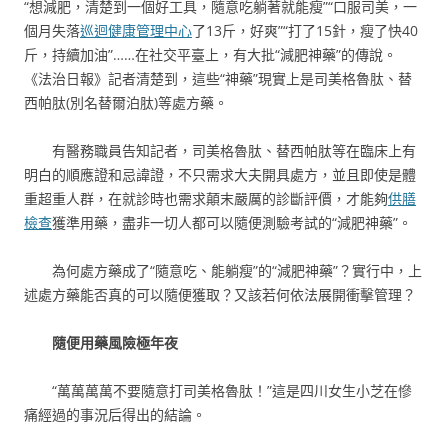
“想減肥，清楚到一個好工具，隨意吃躺著就能瘦”“口服司美，一
個月失落
巡迴健康管理中心
了13斤，好爽”“打了15針，瘦了快40
斤，持續加油”……在社交平臺上，有大批“減肥神藥”的傳說。
《法治日報》記者清楚到，這些“神藥”現實上是司美格魯肽、替
西帕肽(別名替爾泊肽)等處方藥。
有醫務職員告知記者，司美格魯肽、替西帕肽等在臨床上有
明白的順應證和忌諱證，不只需求大夫開具處方，並且即使是體
重超重人群，在就診時也需求顛末嚴厲的診斷評價，才能夠
供膳
檢查
獲準用藥，盡非一切人都可以隨便測驗考試的“減肥神藥”。
為何處方藥成了“隨意吃、能躺瘦”的“減肥神藥”？實行中，上
述處方藥能否真的可以隨便獲取？又該若何依法展開衝擊管理？
隨便用藥風險極年夜
“萬萬萬萬不要隨意打司美格魯肽！”這是四川女生小芝在慘
痛經過的事況后得出的結論。