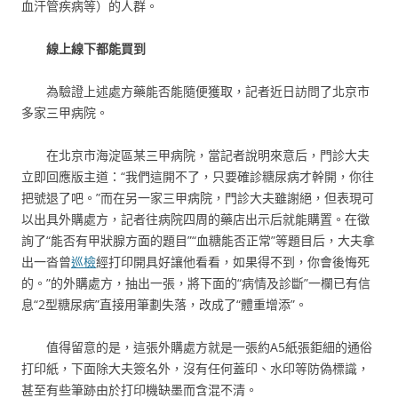
血汗管疾病等）的人群。
線上線下都能買到
為驗證上述處方藥能否能隨便獲取，記者近日訪問了北京市
多家三甲病院。
在北京市海淀區某三甲病院，當記者說明來意后，門診大夫
立即回應版主道：“我們這開不了，只要確診糖尿病才幹開，你往
把號退了吧。”而在另一家三甲病院，門診大夫雖謝絕，但表現可
以出具外購處方，記者往病院四周的藥店出示后就能購置。在徵
詢了“能否有甲狀腺方面的題目”“血糖能否正常”等題目后，大夫拿
出一沓曾
巡檢
經打印開具好讓他看看，如果得不到，你會後悔死
的。”的外購處方，抽出一張，將下面的“病情及診斷”一欄已有信
息“2型糖尿病”直接用筆劃失落，改成了“體重增添”。
值得留意的是，這張外購處方就是一張約A5紙張鉅細的通俗
打印紙，下面除大夫簽名外，沒有任何蓋印、水印等防偽標識，
甚至有些筆跡由於打印機缺墨而含混不清。